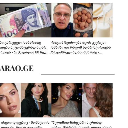
ები გარკვეულ საბარათე
რატომ შეიძლება იყოს კვერცხი
ხდებს ავტომატურად აღარ
საშიში და რატომ აღარ სჭირდება
არებენ - რეგულაცია 60 წელს
ზრდასრულ ადამიანს რძე -
ცილებულ პირებს შეეხება
ფსიქონუტრიციოლოგის
განმარტება
ს ასეთი დღეებიც - მომავლის
"წელიწად-ნახევარია ერთად
ს დღეები, როცა ყველაზე
ვართ, მაგრამ ძალიან დიდი ხანია,