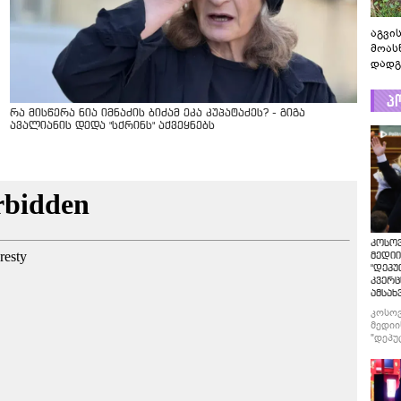
აგვის
მოას
დადგ
პ
რა მისწერა ნია იმნაძის ბიძამ ეკა კუპატაძეს? - გიგა
ავალიანის დედა "სქრინს" აქვეყნებს
კოსო
მედიი
"დეპუ
კვერც
ამსახ
კოსო
მედიი
"დეპუ
კვერც
ამსახ