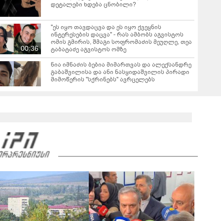
დეტალები ხდება ცნობილი?
"ეს იყო თავდაცვა და ეს იყო ქვეყნის
ინტერესების დაცვა" - რას ამბობს აგვისტოს
ომის გმირის, შმაგი სოფრომაძის მეუღლე, თეა
00:36
ტაბატაძე აგვისტოს ომზე
ნია იმნაძის ბებია მიმართვას და ალექსანდრე
გაბაშვილისა და ანი ნასყიდაშვილის პირადი
მიმოწერის "სქრინებს" ავრცელებს
"სა­მარ­ცხვი­ნოა ეს ყვე­ლა­ფე­რი, ყვე­ლა­ზე რბი­
ლად რომ ვთქვა!" - ნანკა კალატოზიშვილი
გიორგი ბარამიძის განცხადებას ეხმაურება
"ხვალ აპირებენ, რომ 22 წლის სტუდენტს
ბრალი წაუყენონ" - ნანუკა ჟორჟოლიანის
ვიდეომიმართვა
01:16
"ეს ის ადგილია, საიდანაც გუშინდელი ვიდეო
ვირუსულად გავრცელდა.... დანარჩენი თქვენ
განსაჯეთ, რამდენად შესაძლებელია აქ
04:19
ადამიანის გადავარდნა" - რა კადრებს
აქვეყნებს კობა ახალაძე მლეთიდან, სადაც 12
წლის წინ გურამ დადიანიძე გაუჩინარდა?
"მოსალოდნელია წვიმა, ელჭექი, სეტყვა და