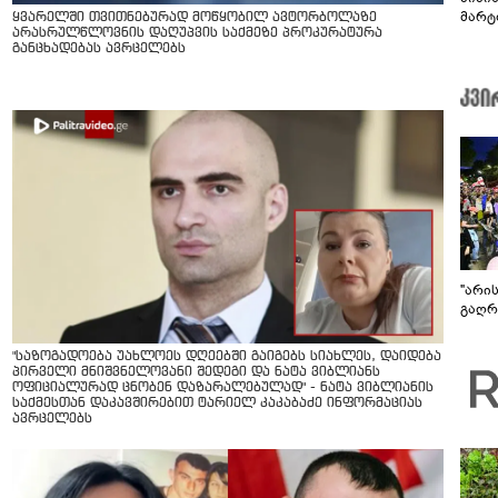
მარტ
ყვარელში თვითნებურად მოწყობილ ავტორბოლაზე
არასრულწლოვნის დაღუპვის საქმეზე პროკურატურა
ონაშ
განცხადებას ავრცელებს
"არი
გაღრმ
"საზოგადოება უახლოეს დღეებში გაიგებს სიახლეს, დაიდება
პირველი მნიშვნელოვანი შედეგი და ნატა ვიბლიანს
ოფიციალურად ცნობენ დაზარალებულად" - ნატა ვიბლიანის
საქმესთან დაკავშირებით ტარიელ კაკაბაძე ინფორმაციას
ავრცელებს