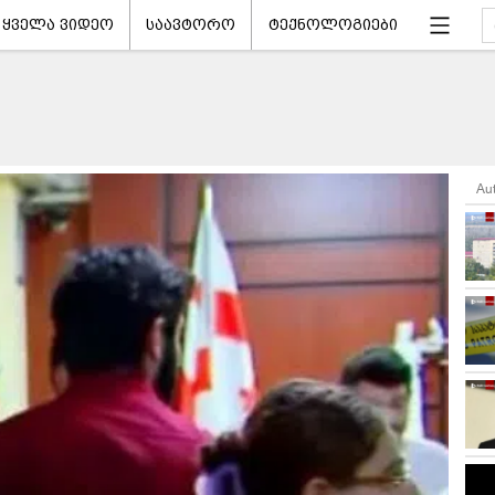
ყველა ვიდეო
საავტორო
ტექნოლოგიები
Au