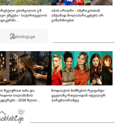
ქარის გაძლიერება" - სად როგორი ამინდი
იქნება უახლოეს დღეებში?
ირებული ცხინვალის ე.წ.
აბას არაღჩი - ამერიკასთან
რეო უწყება - საქართველოს
ამჟამად მოლაპარაკებებს არ
ტიკურმა
ვაწარმოებთ
ძღვანელობამ, ირაკლი
ხიძის სახით, ოფიციალურად
რა მიხეილ სააკაშვილი
ედრო აგრესიის დამნაშავედ -
 წლის აგვისტოს ომზე
ხისმგებლობა უნდა
ისროს ქვეყანას
ს შევიჭრათ თმა და
ზოდიაქოს ნიშნების რეიტინგი:
რიდოთ სილამაზის
ყველაზე რთულიდან იდეალურ
ედურებს - 2026 წლის
პარტნიორამდე
სტოს ასტროლოგიური
კვლევი