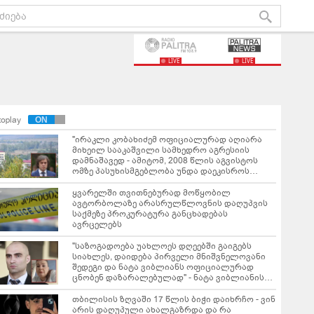
LIVE
LIVE
toplay
"ირაკლი კობახიძემ ოფიციალურად აღიარა
მიხეილ სააკაშვილი სამხედრო აგრესიის
დამნაშავედ - ამიტომ, 2008 წლის აგვისტოს
ომზე პასუხისმგებლობა უნდა დაეკისროს
ქვეყანას" - ოკუპირებული ცხინვალის ე.წ.
საგარეო უწყება განცხადებას ავრცელებს
ყვარელში თვითნებურად მოწყობილ
ავტორბოლაზე არასრულწლოვნის დაღუპვის
საქმეზე პროკურატურა განცხადებას
ავრცელებს
"საზოგადოება უახლოეს დღეებში გაიგებს
სიახლეს, დაიდება პირველი მნიშვნელოვანი
შედეგი და ნატა ვიბლიანს ოფიციალურად
ცნობენ დაზარალებულად" - ნატა ვიბლიანის
საქმესთან დაკავშირებით ტარიელ კაკაბაძე
ინფორმაციას ავრცელებს
თბილისის ზღვაში 17 წლის ბიჭი დაიხრჩო - ვინ
არის დაღუპული ახალგაზრდა და რა