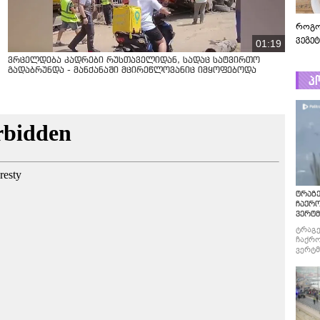
როგო
ვეგე
01:19
ვრცელდება კადრები რუსთაველიდან, სადაც სატვირთო
გადაბრუნდა - მანქანაში მცირეწლოვანიც იმყოფებოდა
პ
ტრაგე
ჩაქრ
ვერტმ
ტრაგე
ჩაქრო
ვერტმ