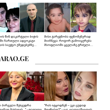
ლის წინ დაკარგული ბიჭის
მისი გარეგნობა ფენომენურად
ეში ჩართული ადვოკატი
მიიჩნევა: როგორ გამოიყურება
დის საეჭვო ქმედებებზე
მსოფლიოში ყველაზე გრძელი
რობს: "ქალბატონი უარს
წამწამების მქონე ბიჭი, რომელიც
დებს ინფორმაციის
ახლა 19 წლისაა?
დებაზე... წლობით
ინარეობდა საქმის
რცხვის ოპერაცია"
ნი პირველი შეხვედრა
"რას იტყოდნენ – ეკა ცუდად
ვნად მახსოვს..." - თათული
მღერისო?" - ეკა კვალიაშვილის