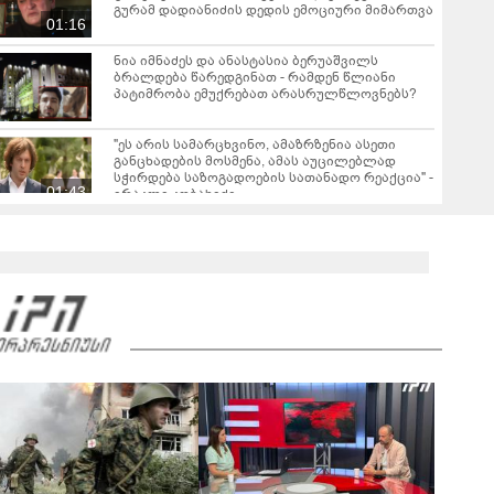
გურამ დადიანიძის დედის ემოციური მიმართვა
01:16
ნია იმნაძეს და ანასტასია ბერუაშვილს
ბრალდება წარედგინათ - რამდენ წლიანი
პატიმრობა ემუქრებათ არასრულწლოვნებს?
"ეს არის სამარცხვინო, ამაზრზენია ასეთი
განცხადების მოსმენა, ამას აუცილებლად
სჭირდება საზოგადოების სათანადო რეაქცია" -
01:43
ირაკლი კობახიძე
ვრცელდება კადრები რუსთაველიდან, სადაც
სატვირთო გადაბრუნდა - მანქანაში
მცირეწლოვანიც იმყოფებოდა
01:19
ნანუკა ჟორჟოლიანი ვიდეომიმართვას
ავრცელებს - "ამას იურიდიული ფაკულტეტის 1-
ელი კურსის სტუდენტიც იკითხავს"
04:26
საგარეჯოში, არასრულწლოვანმა ჩამოტვირთა
ფოტოსურათები, დაამონტაჟა, მიანიჭა
პორნოგრაფიული იერსახე და
00:20
შეურაცხმყოფელ ტექსტებთან ერთად
გაავრცელა - შსს ბრალდებულის დაკავების
კადრებს აქვეყნებს
ნიკა მელიას სასამართლოს უპატივცემლობის