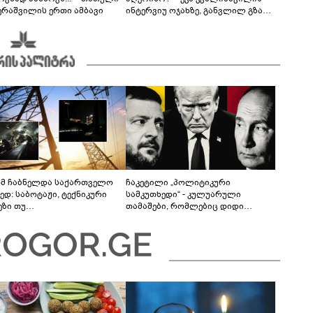
ერაშვილის ერთი ამბავი
ინტერვიუ ოჯახზე, განვლილ გზასა
და რთულ პერიოდზე
მ ჩაბნელდა საქართველო
ჩაკეტილი „პოლიტიკური
ედ: საბოტაჟი, ტექნიკური
სამკუთხედი“ - კულუარული
ეზი თუ
თამაშები, რომლებიც დიდი
როფესიონალიზმი?! -
სისხლის ფასად ჯდება
რო თვალჭრელიძის ანალიზი