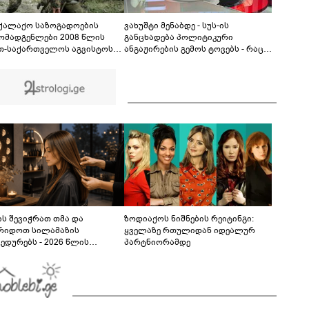
ფაქტზე 1 წლით და 6 თვით თავისუფლების
აღკვეთა მიესაჯა
ქალაქო საზოგადოების
ვახუშტი მენაბდე - სუს-ის
ომადგენლები 2008 წლის
განცხადება პოლიტიკური
თ-საქართველოს აგვისტოს
ანგაჟირების გემოს ტოვებს - რაც
 18 წლისთავთან
შეეხება ნიკა მელიას განაჩენს,
ვშირებით ერთობლივ
„ოცნება“ მასთან შეზრდილი
ხადებას ავრცელებენ
სასამართლოთი ყველაფერს
აკეთებს, რომ დათრგუნოს
ოპოზიციონერი პოლიტიკოსები
ს შევიჭრათ თმა და
ზოდიაქოს ნიშნების რეიტინგი:
რიდოთ სილამაზის
ყველაზე რთულიდან იდეალურ
ედურებს - 2026 წლის
პარტნიორამდე
სტოს ასტროლოგიური
კვლევი