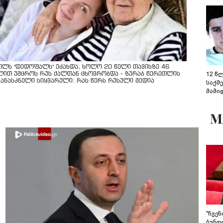
ოლს "დედოფალს" ეძახდა, ხოლო 20 წელი თავისზე 46
12 წ
ლით უმცროს რუს ქალთან ცხოვრობდა - ზურაბ წერეთლის
კანასკნელი სიყვარული: რას წერს რუსული მედია
საქმ
მამი
საუბ
აცხა
მოწო
მიმდ
ჩაფა
"ჩვე
ბუნდო