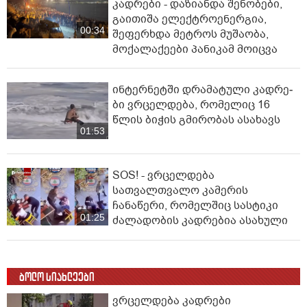
კადრები - დაზიანდა შენობები,
გაითიშა ელექტროენერგია,
00:34
შეფერხდა მეტროს მუშაობა,
მოქალაქეები პანიკამ მოიცვა
ინ­ტერ­ნეტ­ში დრა­მა­ტუ­ლი კად­რე­
ბი ვრცელდება, რომელიც 16
წლის ბიჭის გმირობას ასახავს
01:53
SOS! - ვრცელდება
სათვალთვალო კამერის
ჩანაწერი, რომელშიც სასტიკი
01:25
ძალადობის კადრებია ასახული
ბოლო სიახლეები
ვრცელდება კადრები