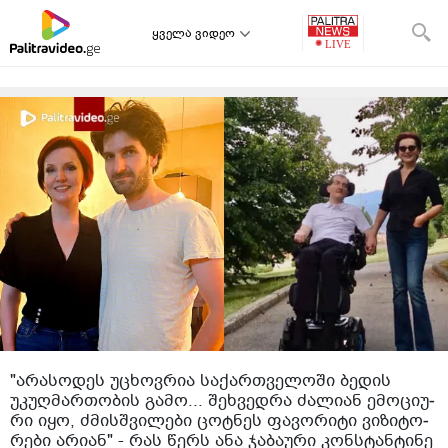
ყველა ვიდეო
"არა­სო­დეს უცხოვ­რია სა­ქარ­თვე­ლო­ში ბე­დის
უკუღ­მარ­თო­ბის გამო... შეხ­ვედ­რა ძა­ლი­ან ემო­ცი­უ­
რი იყო, ძმის­შვი­ლე­ბი ცოტ­ნეს ფა­ვო­რი­ტი ვი­ზი­ტო­
რე­ბი არი­ან" - რას წერს ანა ჯაბაური კონსტანტინე