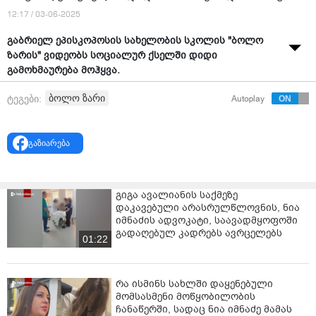
12:17 / 03-06-2025
გაბრიელ ეპისკოპოსის სახელობის სკოლის "ბოლო
ზარის" ვიდეობს სოციალურ ქსელში დიდი
გამოხმაურება მოჰყვა.
"აუ, რა კარგია, რა მოძრაობებია. რაც მინახავს,
ბოლო ზარი
ტეგები:
Autoplay
საუკეთესოა...
ნიჭის ზეიმი... ამდენი ემოცია როგორ დაიტია ამ
გაზიარება
პატარა სცენამ... სასწაული იყო...
ესენი არიან ბავშვები მსოფლიოს რომ უნდა ანახო.
საოცარი იყო ეს ყველაფერი. ათასჯერ ვუყურებ და
გიგა ავალიანის საქმეზე
დაკავებული არასრულწლოვნის, ნია
ვუყურებ...
იმნაძის ადვოკატი, საავადმყოფოში
გადაღებულ კადრებს ავრცელებს
ყველაზე განსხვავებული "ბოლო ზარის" ნომერია, რაც
01:22
კი მინახავს. ძალიან ლამაზი საყურებელია
რამდენჯერ ვუყურე... უმაგრესო ბავშვებო, ბედნიერი
რა ისმინს სახლში დაყენებული
ახალი ცხოვრების დაწყება...
მომსასმენი მოწყობილობის
ჩანაწერში, სადაც ნია იმნაძე მამას
ამ ბავშვებზე გავგიჟდი... "ბოლო ზარი" კი არა