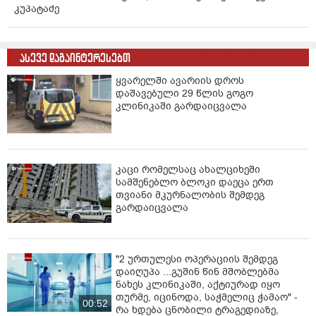
კუპატაძე
ასევე დაგაინტერესებთ
ყვარელში ავარიის დროს
დაშავებული 29 წლის გოგო
კლინიკაში გარდაიცვალა
კაცი რომელსაც ახალციხეში
სამშენებლო ბლოკი დაეცა ერთ
თვიანი მკურნალობის შემდეგ
გარდაიცვალა
"2 ურთულესი ოპერაციის შემდეგ
დაიღუპა ...გუ­შინ წინ მშობ­ლებ­მა
ნახეს კლი­ნი­კა­ში, აქ­ტი­უ­რად იყო
თურ­მე, იცი­ნო­და, საჭ­მე­ლიც ჭა­მაო" -
00:52
რა ხდება ცნობილი ტრაგედიაზე,