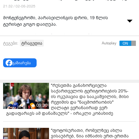
21:32 / 02-06-2025
მონტენეგროში, პარასეილინგის დროს, 19 წლის
ტურისტი გოგო დაიღუპა.
მან პანიკაში უსაფრთხოების ღვედი გახსნა და 48
მეტრის სიმაღლიდან წყალში ჩავარდა.
ტრაგედია
ტეგები:
Autoplay
ინფორმაციას
New York Post
-ი ავრცელებს.
გაზიარება
მედიის ცნობით, ქალი მონტენეგროში ადრიატიკის
ზღვის სანაპიროზე დასასვენებლად იმყოფებოდა.
ახალგაზრდა ქალის მიერ უსაფრთხოების ღვედის
"რუსეთმა განახორციელა
გახსნის და ვარდნის მომენტი კამერამ გადაიღო.
საქართველოს ტერიტორიების 20%-
ის ოკუპაცია და სააკაშვილის, მისი
მედიის ცნობით, ჯერჯერობით უცნობია რატომ
რეჟიმის და "ნაცმოძრაობის"
09:30
გადაწყვიტა ქალმა უსაფრთხოების ღვედის გახსნა და
ღალატი ვერანაირად ვერ
გადაფარავს ამ დანაშაულს" - ირაკლი კობახიძე
ფრენის დაწყებიდან რამდენ ხანში მოხდა ტრაგედია.
ვარაუდობენ, რომ მას ფრენის დროს პანიკური შეტევა
"ფოტოსურათი, რომელზეც ახლა
ჰქონდა.
ვისაუბრებ, ნია იმნაძის ერთ-ერთმა