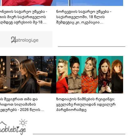
წარმომადგენლები 2008 წლის რუსეთ-
საქართველოს აგვისტოს ომის 18 წლისთავთან
დაკავშირებით ერთობლივ განცხადებას
ნეთის საგარეო უწყება -
ნორვეგიის საგარეო უწყება -
ავრცელებენ
თის მიერ საქართველოს
საქართველოში, 18 წლის
ღმდეგ აგრესიის მე-18
შემდეგაც კი, ოკუპაცია
თავზე, სოლიდარობას
გრძელდება - მოვუწოდებთ
ადებთ ქართველ ხალხს
რუსეთს, პატივი სცეს მეზობელი
ქვეყნების სუვერენიტეტსა და
ტერიტორიულ მთლიანობას
ს შევიჭრათ თმა და
ზოდიაქოს ნიშნების რეიტინგი:
რიდოთ სილამაზის
ყველაზე რთულიდან იდეალურ
ედურებს - 2026 წლის
პარტნიორამდე
სტოს ასტროლოგიური
კვლევი