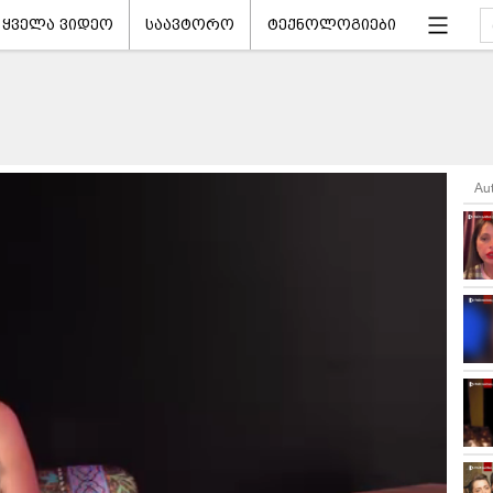
ყველა ვიდეო
საავტორო
ტექნოლოგიები
Au