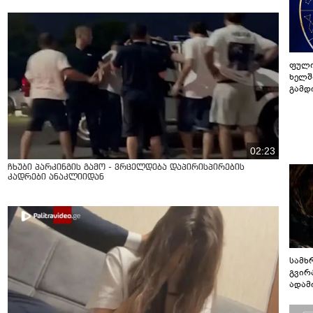
ფული
ხელშ
გამდ
02:23
ჩხუბი პარკინგის გამო - ვრცელდება დაპირისპირების
კადრები ანაკლიიდან
სამხ
გვირ
ადამ
ბუნებ
ლაბი