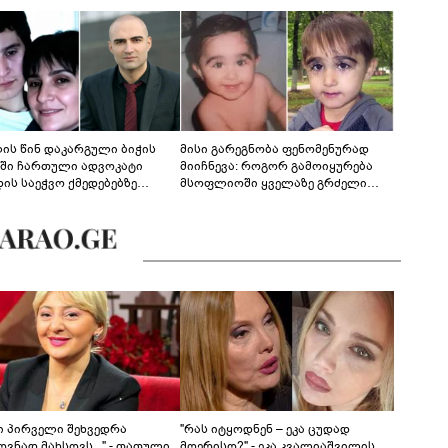
ლის წინ დაკარგული ბიჭის
მისი გარეგნობა ფენომენურად
ეში ჩართული ადვოკატი
მიიჩნევა: როგორ გამოიყურება
დის საეჭვო ქმედებებზე
მსოფლიოში ყველაზე გრძელი
რობს: "ქალბატონი უარს
წამწამების მქონე ბიჭი, რომელიც
დებს ინფორმაციის
ახლა 19 წლისაა?
დებაზე... წლობით
ინარეობდა საქმის
რცხვის ოპერაცია"
ნი პირველი შეხვედრა
"რას იტყოდნენ – ეკა ცუდად
ვნად მახსოვს..." - თათული
მღერისო?" - ეკა კვალიაშვილის