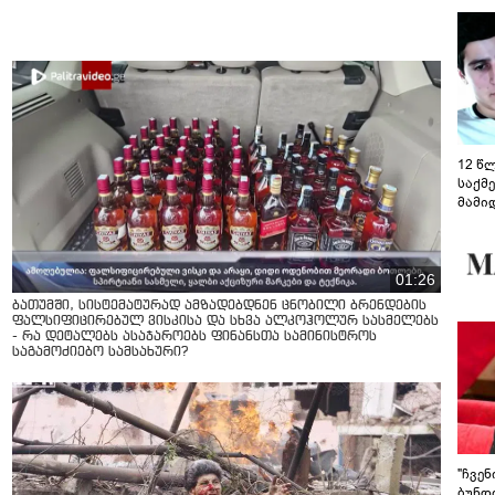
12 წ
საქმ
მამი
საუბ
აცხა
მოწო
მიმდ
01:26
ჩაფა
ბათუმში, სისტემატურად ამზადებდნენ ცნობილი ბრენდების
ფალსიფიცირებულ ვისკისა და სხვა ალკოჰოლურ სასმელებს
- რა დეტალებს ასაჯაროებს ფინანსთა სამინისტროს
საგამოძიებო სამსახური?
"ჩვე
ბუნდო