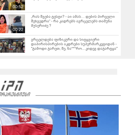
00:52
„რას შვება ტესტი? - აი ამას… დების პირველი
შეხვედრა“ - რა კადრებს ავრცელებს თამუნა
მუსერიძე ?
00:22
ვრცელდება ფიზიკური და სიტყვიერი
დაპირისპირების აკდრები სუპერმარკეტიდან -
"გამოდი გარეთ, შე, ნა***რო... კიდევ დაგარტყა"
ბათუმში, სისტემატურად ამზადებდნენ
ცნობილი ბრენდების ფალსიფიცირებულ
ვისკისა და სხვა ალკოჰოლურ სასმელებს - რა
01:26
დეტალებს ასაჯაროებს ფინანსთა
სამინისტროს საგამოძიებო სამსახური?
2008 წლის რუსეთ-საქართველოს ომიდან 18
წელი გავიდა
00:45
"რატომ იყრება პირად მესენჯერში რაღაც
გაუგებარი ფოტოები, როგორ დავაღწიო
თავი?" - შესაძლებელია თუ არა ამ ფუნქციის
01:01
წაშლა?
სამოქალაქო საზოგადოების