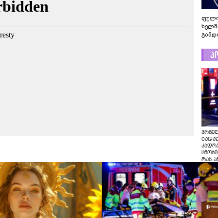
ფული
ხელშ
გამდ
პ
ვრცე
გადაღ
კადრ
ცნობი
რას ა
პოლი
ვრცე
გადაღ
კადრე
ცნობი
რას ა
პოლი