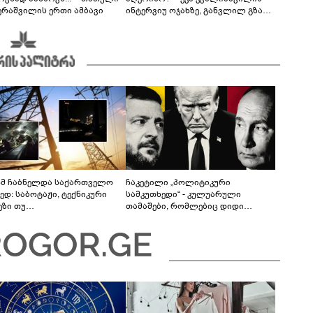
ერაშვილის ერთი ამბავი
ინტერვიუ ოჯახზე, განვლილ გზასა
და რთულ პერიოდზე
მ ჩაბნელდა საქართველო
ჩაკეტილი „პოლიტიკური
ედ: საბოტაჟი, ტექნიკური
სამკუთხედი“ - კულუარული
ეზი თუ
თამაშები, რომლებიც დიდი
როფესიონალიზმი?! -
სისხლის ფასად ჯდება
რო თვალჭრელიძის ანალიზი