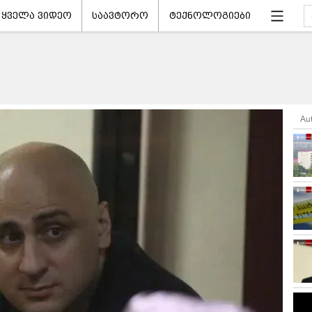
ყველა ვიდეო
საავტორო
ტექნოლოგიები
Au