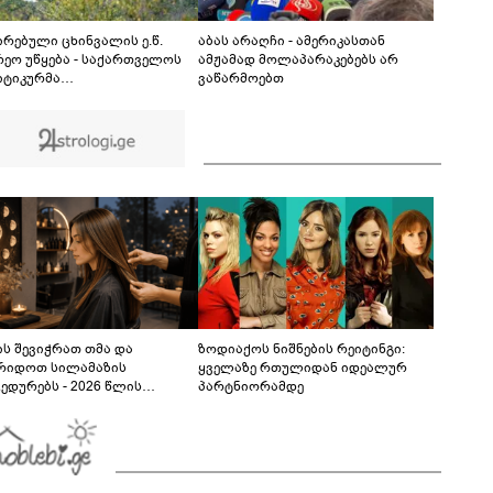
ქარის გაძლიერება" - სად როგორი ამინდი
იქნება უახლოეს დღეებში?
ირებული ცხინვალის ე.წ.
აბას არაღჩი - ამერიკასთან
რეო უწყება - საქართველოს
ამჟამად მოლაპარაკებებს არ
ტიკურმა
ვაწარმოებთ
ძღვანელობამ, ირაკლი
ხიძის სახით, ოფიციალურად
რა მიხეილ სააკაშვილი
ედრო აგრესიის დამნაშავედ -
 წლის აგვისტოს ომზე
ხისმგებლობა უნდა
ისროს ქვეყანას
ს შევიჭრათ თმა და
ზოდიაქოს ნიშნების რეიტინგი:
რიდოთ სილამაზის
ყველაზე რთულიდან იდეალურ
ედურებს - 2026 წლის
პარტნიორამდე
სტოს ასტროლოგიური
კვლევი