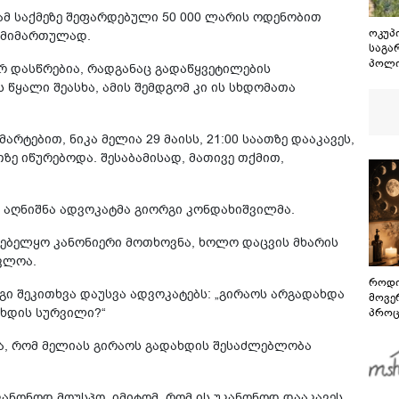
ამ საქმეზე შეფარდებული 50 000 ლარის ოდენობით
ოკუპ
ანმიმართულად.
საგა
პოლი
რ დასწრებია, რადგანაც გადაწყვეტილების
ხელმ
წყალი შეასხა, ამის შემდგომ კი ის სხდომათა
კობა
აღია
სამხ
არტებით, ნიკა მელია 29 მაისს, 21:00 საათზე დააკავეს,
2008
პასუ
თზე იწურებოდა. შესაბამისად, მათივე თქმით,
დაეკ
- აღნიშნა ადვოკატმა გიორგი კონდახიშვილმა.
ლებელყო კანონიერი მოთხოვნა, ხოლო დაცვის მხარის
ძვლოა.
როდი
გი შეკითხვა დაუსვა ადვოკატებს: „გირაოს არგადახდა
მოვე
ახდის სურვილი?“
პროც
აგვი
გზამ
ა, რომ მელიას გირაოს გადახდის შესაძლებლობა
ანონოდ მოუსპო, იმიტომ, რომ ის უკანონოდ დააკავეს.