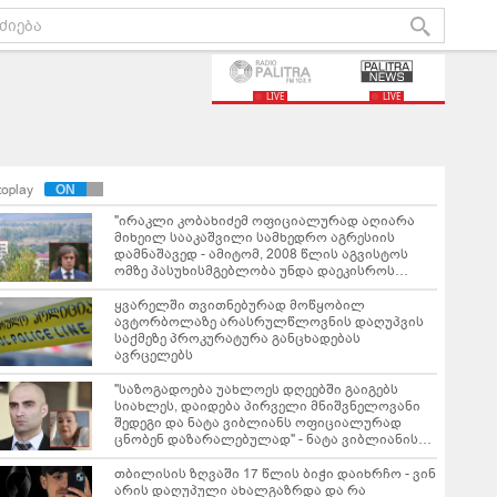
LIVE
LIVE
toplay
"ირაკლი კობახიძემ ოფიციალურად აღიარა
მიხეილ სააკაშვილი სამხედრო აგრესიის
დამნაშავედ - ამიტომ, 2008 წლის აგვისტოს
ომზე პასუხისმგებლობა უნდა დაეკისროს
ქვეყანას" - ოკუპირებული ცხინვალის ე.წ.
საგარეო უწყება განცხადებას ავრცელებს
ყვარელში თვითნებურად მოწყობილ
ავტორბოლაზე არასრულწლოვნის დაღუპვის
საქმეზე პროკურატურა განცხადებას
ავრცელებს
"საზოგადოება უახლოეს დღეებში გაიგებს
სიახლეს, დაიდება პირველი მნიშვნელოვანი
შედეგი და ნატა ვიბლიანს ოფიციალურად
ცნობენ დაზარალებულად" - ნატა ვიბლიანის
საქმესთან დაკავშირებით ტარიელ კაკაბაძე
ინფორმაციას ავრცელებს
თბილისის ზღვაში 17 წლის ბიჭი დაიხრჩო - ვინ
არის დაღუპული ახალგაზრდა და რა