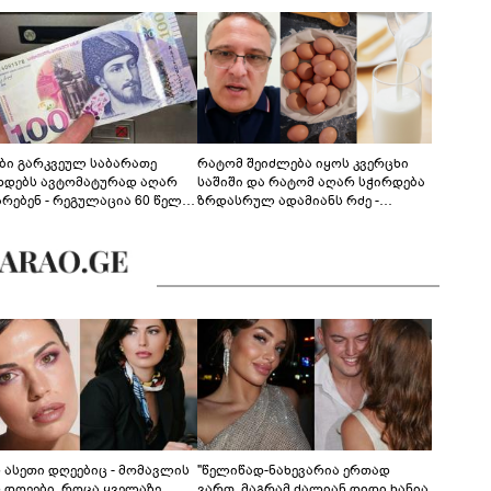
ები გარკვეულ საბარათე
რატომ შეიძლება იყოს კვერცხი
ხდებს ავტომატურად აღარ
საშიში და რატომ აღარ სჭირდება
არებენ - რეგულაცია 60 წელს
ზრდასრულ ადამიანს რძე -
ცილებულ პირებს შეეხება
ფსიქონუტრიციოლოგის
განმარტება
ს ასეთი დღეებიც - მომავლის
"წელიწად-ნახევარია ერთად
ს დღეები, როცა ყველაზე
ვართ, მაგრამ ძალიან დიდი ხანია,