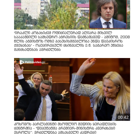
"ირაკლი კობახიძემ ოფიციალურად აღიარა მიხეილ
სააკაშვილი სამხედრო აგრესიის დამნაშავედ - ამიტომ, 2008
წლის აგვისტოს ომზე პასუხისმგებლობა უნდა დაეკისროს
ქვეყანას" - ოკუპირებული ცხინვალის ე.წ. საგარეო უწყება
განცხადებას ავრცელებს
00:42
კოსოვოს პარლამენტი მსოფლიო მედიის ყურადღების
ცენტრშია - "დეპუტატმა პრემიერ-მინისტრს კვერცხები
ესროლა“: ვრცელდება ამსახველი კადრები