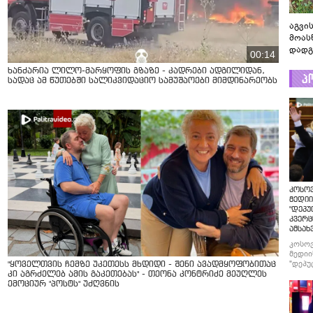
აგვის
მოას
დადგ
00:14
ხანძარია ლილო-მარყოფის გზაზე - კადრები ადგილიდან,
პ
სადაც ამ წუთებში სალიკვიდაციო სამუშაოები მიმდინარეობს
კოსო
მედიი
"დეპუ
კვერც
ამსახ
კოსო
მედიი
"დეპუ
"ყოველთვის ჩემზე უკეთესს მხდიდი - შენი ავადმყოფობითაც
კვერც
კი აგრძელებ ამის გაკეთებას" - თეონა კონტრიძე მეუღლეს
ამსახ
ემოციურ "პოსტს" უძღვნის