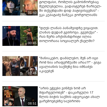
ტოლფასი, რომ­ლის გა­მოს­წო­რე­ბაც
შე­უძ­ლე­ბე­ლია, ვა­დას­ტუ­რებ წარ­სულ­
ში თქვენ­და­მი დიდ პა­ტი­ვის­ცე­მას" -
01:40
ეკა კუპატაძე ნანუკა ჟორჟოლიანს
"დღეს ლანას პანაშვიდზე ვიყავით.
ლანას დედამ გვთხოვა, გვეთქვა" -
რას წერს არქიმანდრიტი ილია
თოლორაია სოციალურ ქსელში?
00:45
"მანიაკებო, დამპლებო, შენ არ იცი
რომ ნია არაფერშუაში არაა?!" - გიგა
ავალიანის საქმეზე ნია იმნაძეს
აკავებენ
02:45
"არის ეჭვები ვინმეს ხომ არ
მფარველობენ" - დაკარგული 17
წლის ბიჭის საქმის ადვოკატი ახალ
გარემოებებზე საუბრობს
08:51