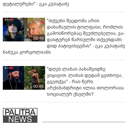
დეტალურები" - ეკა კუპატაძე
"თქვენი შეცდომა არის
დანაშაულის ტოლფასი, რომ­ლის
გა­მოს­წო­რე­ბაც შე­უძ­ლე­ბე­ლია, ვა­
01:40
დას­ტუ­რებ წარ­სულ­ში თქვენ­და­მი
დიდ პა­ტი­ვის­ცე­მას" - ეკა კუპატაძე
ნანუკა ჟორჟოლიანს
"დღეს ლანას პანაშვიდზე
ვიყავით. ლანას დედამ გვთხოვა,
გვეთქვა" - რას წერს
00:45
არქიმანდრიტი ილია თოლორაია
სოციალურ ქსელში?