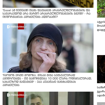
"Soos! ამ წუთებში თავს დაესხნენ არასრულწლოვანების და
სავარაუდოდ არა მარტო არასრულწლოვანების ჯგუფი" - რა
ინფორმაციას ავრცელებს ადვოკატი?
აგვის
მოას
დადგ
"იპოვონ ერთი გოგონა, ვისაც გიგა სექსუალურად
ავიწროებდა - თუ გამოჩნდება 10 000 ლარს ოფიციალურად,
სახალხოდ გადავცემ" - ეკა კუპატაძე განცხადებას
ავრცელებს
სამხ
გვირ
ადამ
ბუნებ
ლაბი