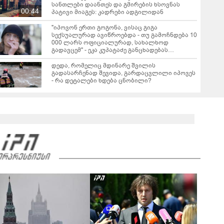
სანთლები დაანთეს და გმირების ხსოვნას
00:44
პატივი მიაგეს: კადრები ადგილიდან
"იპოვონ ერთი გოგონა, ვისაც გიგა
სექსუალურად ავიწროებდა - თუ გამოჩნდება 10
000 ლარს ოფიციალურად, სახალხოდ
გადავცემ" - ეკა კუპატაძე განცხადებას
ავრცელებს
დედა, რომელიც მდინარე შვილის
გადასარჩენად შევიდა, გარდაცვლილი იპოვეს
- რა დეტალები ხდება ცნობილი?
გიგა ავალიანის საქმეზე დაკავებული
არასრულწლოვნის, ნია იმნაძის ადვოკატი,
საავადმყოფოში გადაღებულ კადრებს
01:22
ავრცელებს
ამ წუთეში ბათუმში, ე.წ. ხოფის ბაზრობაზე
ხანძარია
02:10
ვრცელდება ავარიის მომენტში გადაღებული
კადრები ბათუმიდან - "ვაიმე, ეს რა იყო, ყოჩაღ
"მარშრუტკის" მძღოლს"
00:20
"ამ ვიდეოს ნახვის შემდეგ, როდესაც დავურეკე