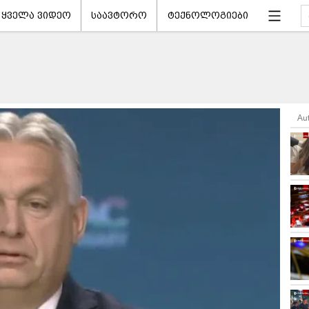
ყველა ვიდეო
საავტორო
ტექნოლოგიები
Au