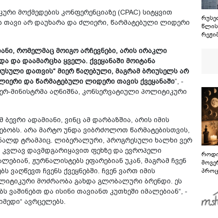
ური მოქმედების კონფერენციაზე (CPAC) სიტყვით
რუსეთ
ს თავი არ დაუხარა და ძლიერი, წარმატებული ლიდერი
წლის
რეჟი
ოსეთ
ანი, რომელმაც მოიგო არჩევნები, არის ირაკლი
მშვი
ყველ
ა და დაამარცხა ყველა. ქვეყანაში მოიტანა
სამხ
„რუსული
დათვის“ მიერ წაღებული, მაგრამ ბრიუსელს არ
ვერა
ძლიერი და წარმატებული ლიდერი თავის ქვეყანაში
”, -
განა
იერ-მინისტრმა აღნიშნა, კონსერვატიული პოლიტიკური
მ ბევრი ადამიანი, ვინც ამ დარბაზშია, არის იმის
სებობს. არა მარტო უნდა ვიბრძოლოთ წარმატებისთვის,
ონალდ ტრამპიც. ლიბერალური, პროგრესული ხალხი ვერ
ით კვლავ დავმდგარიყავით ფეხზე და ევროპელი
როდი
ლებიან, ჟურნალისტებს ეფარებიან უკან, მაგრამ ჩვენ
მოვე
 ვაღწევთ ჩვენს ქვეყნებში. ჩვენ ვართ იმის
პროც
აგვი
ოლიტიკური მოძრაობა გახდა გლობალური ბრენდი. ეს
გზამ
ს ვაშინებთ და ისინი თავიანთ კუთხეში იმალებიან“, -
იმედი“ ავრცელებს.