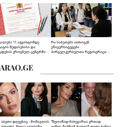
ევალება 11 აგვისტომდე
რა საბუთებს ითხოვენ
ტატის შეფასებისა და
უნივერსიტეტები
ცდების ეროვნულ ცენტრში
პირველკურსელთა რეგისტრაციის
გენა - დეტალები
დროს
ს ასეთი დღეებიც - მომავლის
"წელიწად-ნახევარია ერთად
ს დღეები, როცა ყველაზე
ვართ, მაგრამ ძალიან დიდი ხანია,