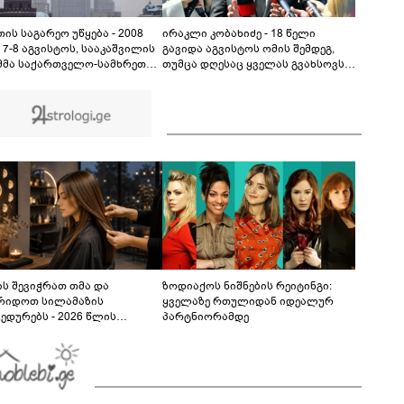
გურამის დედას ცალსახად განაცხადა..." - რას
ამბობს ადვოკატი ტარიელ კაკაბაძე?
03:57
ის საგარეო უწყება - 2008
ირაკლი კობახიძე - 18 წელი
 7-8 აგვისტოს, სააკაშვილის
გავიდა აგვისტოს ომის შემდეგ,
მმა საქართველო-სამხრეთ
თუმცა დღესაც ყველას გვახსოვს,
ის კონფლიქტის
მათ შორის ემოციურად, ის
დობიანი მოგვარების შესახებ
უმძიმესი დღეები და ჩვენი ვალია,
ა შეთანხმების დარღვევით,
პატივი მივაგოთ აგვისტოს ომში
რეთ ოსეთის წინააღმდეგ
დაღუპული გმირების ხსოვნას
გული აგრესია
ხორციელა
ს შევიჭრათ თმა და
ზოდიაქოს ნიშნების რეიტინგი:
რიდოთ სილამაზის
ყველაზე რთულიდან იდეალურ
ედურებს - 2026 წლის
პარტნიორამდე
სტოს ასტროლოგიური
კვლევი