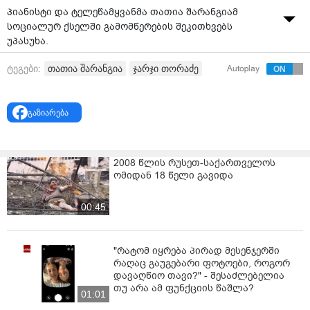
პიანისტი და ტელეწამყვანმა თათია შარანგიამ
სოციალურ ქსელში გამომწერების შეკითხვებს
უპასუხა.
როგორც ცნობილია, ცოტა ხნის წინ ის მესამე ქმარს,
თათია შარანგია
ჯარჯი თორაძე
ტეგები:
Autoplay
ჯარჯი თორაძეს დაშორდა.
ერთ-ერთი კითხვა ღალატს ეხებოდა. გამომწერმა
გაზიარება
თათიას ჰკითხა, გახდა თუ არა ღალატი მისი გულის
ტკენის მიზეზი, რაზედაც ტელეწამყვანმა დაწერა:
„არ დავმალავდი, ეს გრძნობაც რომ განმეცადა, თუმცა
2008 წლის რუსეთ-საქართველოს
ომიდან 18 წელი გავიდა
სამწუხაროდ ყველაფერი ხდება. ჩემთვის არ
უღალატიათ, ანუ მესამე ადამიანზე მე არასდროს
მსმენია ან მიგრძვნია. მაგრამ დამერწმუნეთ,
00:45
არსებობს ამაზე დიდი ღალატიც,“ – წერს თათია.
"რატომ იყრება პირად მესენჯერში
რაღაც გაუგებარი ფოტოები, როგორ
დავაღწიო თავი?" - შესაძლებელია
თუ არა ამ ფუნქციის წაშლა?
01:01