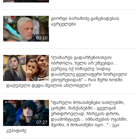
ადამიანს ეგრეთ წოდებულ “აპზე”: ენერგია, ეგო,
ლაპარაკი, მუსიკის გაძლიერება, სექსუალური
გიორგი ბარამიძე განცხადებას
მოტივაცია — მაგრამ ნაკლებად ეიფორია და
ავრცელებს
ემოციური სიახლოვე, რაც მეფედრონის ეფექტია.
რისკები?
03:10
• ნეიროტოქსიურობა — კვლევები ცხადად აჩვენებს,
რომ კლეფედრონი აზიანებს ნეირონებს.
"ლაზარეს გადარჩენისთვის
იბრძოლა, ხელს არ უშვებდა…
• გულის რისკები — ტაქიკარდია, არტერიული წნევის
ცურვაც იქ ისწავლე, სადაც
მატება, არითმიები.
დაასრულე ყველაფერი ხორციელი
ცხოვრებიდან" – რას წერს ხობში
• სიფსიხე და ფსიქოზები — განსაკუთრებით დიდ
დაღუპული დედა-შვილის ახლობელი?
დოზებზე ან შერევით.
"ფარული მოსასმენები სახლებში,
• დამოკიდებულება — სწრაფად ვითარდება
ციხეში, მანქანებში - ყველგან
ფსიქოლოგიური მიჯაჭვულობა; “ერთი ხაზი” ხშირად
ერთდროულად, ჩხრეკის დროს,
სრულდება binge-ით.
დაამონტაჟეს... იმნაძეების ოჯახში,
07:27
მგონი, 4 მოსასმენი იყო..." - ეკა
• გადაზიდვა და მოტყუება — საქართველოში და სხვა
კუპატაძე
ქვეყნებში მას ხშირად ყიდიან მეფედრონის სახელით,