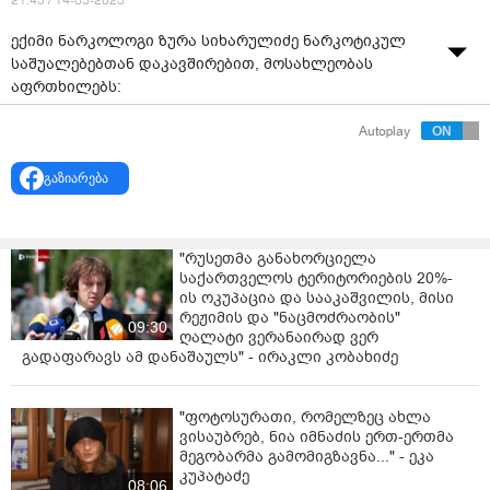
21:45 / 14-05-2025
ექიმი ნარკოლოგი ზურა სიხარულიძე ნარკოტიკულ
საშუალებებთან დაკავშირებით, მოსახლეობას
აფრთხილებს:
"ნარკოტიკი, რომელიც აქტიურად გამოჩნდა ბაზარზე
Autoplay
და არის ძაან ტოქსიკური, იყიდება როგორც
მეფედრონი ან ალფაპვპ ან და შერეულია სხვა და
გაზიარება
სხვა ნარკოტიკებში. ეს არის ნაროტიკი, რომელიც
იპყრობს შენ გონებას და გომონენს! ! კლეფედრონი (4-
CMC) — კიდევ ერთი “კრისტალი”, რომელიც დარტყმას
"რუსეთმა განახორციელა
იქით უფრო იძლევა, ვიდრე სიამოვნებას. ლეფედრონი
საქართველოს ტერიტორიების 20%-
— იგივე 4-ქლორომეთკათინონი — ეკუთვნის
ის ოკუპაცია და სააკაშვილის, მისი
სინთეზური კათინონების ოჯახს. ქიმიურად ჰგავს
რეჟიმის და "ნაცმოძრაობის"
09:30
მეფედრონს, მაგრამ ქლორის ატომი აძლევს სხვა
ღალატი ვერანაირად ვერ
გადაფარავს ამ დანაშაულს" - ირაკლი კობახიძე
ტოქსიკურ პროფილს. გარეგნულად — თეთრი ან
მოყვითალო კრისტალები ან ფხვნილი. ხშირად
იყენებენ შესუნთქვით, ზოგჯერ ყლაპავენ ან ხსნიან და
"ფოტოსურათი, რომელზეც ახლა
ინიექციურად იღებენ.
ვისაუბრებ, ნია იმნაძის ერთ-ერთმა
მეგობარმა გამომიგზავნა..." - ეკა
რას იძლევა? მოქმედებს დოფამინის და
კუპატაძე
08:06
ნორადრენალინის დაბრუნებაზე — ანუ აგზავნის