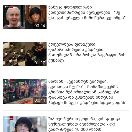
ზოგჯერ გადადის:• გადაუვალ აგზნებულ
ნანუკა ჟორჟოლიანი
მდგომარეობაში (Excited Delirium Syndrome)• ხშირია
ვიდეომიმართვას ავრცელებს - "მე
ტაკიპნეა, ტაქიკარდია, ძლიერად გამოხატული
და ეკას ვრცელი მიმოწერა გვქონდა"
პარანოია და ძალადობრივი ქცევაეს მდგომარეობა
03:24
საფრთხის ქვეშ აყენებს როგორც პაციენტს, ასევე
პერსონალს და ხშირად საჭიროებს სედაციას,
სუნთქვის მხარდაჭერას, ინტენსიურ მონიტორინგს.
ვრცელდება ფიზიკური
დაპირისპირების კადრები
3. რაბდომიოლიზი + თირკმლის მწვავე
ბათუმიდან - რა მოხდა ბაგრატიონის
უკმარისობაგადაჭარბებული აგზნების, ტემპერატურის
ქუჩაზე?
მატებისა და დეჰიდრატაციის ფონზე ვითარდება:•
01:27
კუნთოვანი ქსოვილის დაშლა• მუქი შარდი, ურია•
ჰიპერკალიემია და საშიში არითმიები
მარშის - „გვახსოვს გმირები,
4. გულ-სისხლძარღვთა კოლაფსი ან
გვახსოვს მტერი” - მონაწილეებმა
გმირთა მემორიალთან სანთლები
არითმიებიკლეფედრონის ვაზოკონსტრიქტორული
დაანთეს და გმირების ხსოვნას
ეფექტები და ნორადრენალინის ზრდა იწვევს:•
00:44
პატივი მიაგეს: კადრები ადგილიდან
ჰიპერტენზიურ კრიზს, ტაქიარითმიას• შემდეგ — გულის
შეტევას, აკვაპულს, მიოკარდიუმის დაზიანებას
"იპოვონ ერთი გოგონა, ვისაც გიგა
5. მძიმე ფსიქოზური კრიზი ან სუიციდური
სექსუალურად ავიწროებდა - თუ
ქცევაკონკრეტული შემთხვევები ფიქსირდება, როცა
გამოჩნდება 10 000 ლარს