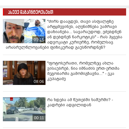
ანუ მომხმარებელმა არ იცის, რას იღებს
სინამდვილეში. საკვანძო მომენტი: კლეფედრონი
ასევე დაგაინტერესებთ
ბევრად უფრო ტოქსიკურია და არაპროგნოზირებადია,
ვიდრე მეფედრონი. სიამოვნება ნაკლებია, ზიანი —
"ძირს დააგდეს, თავი ასფალტზე
მეტი. როგორც ერთმა მომხმარებელმა თქვა:
არტყმევინეს, აღენიშნება უამრავი
“გარტყმის მეტი ვერაფერი ვიგრძენი. კლეფედრონის
დაზიანება... სავარაუდოდ, ეძებდნენ
ან დებდნენ ნარკოტიკს" - რას ჰყვება
მომხმარებლები რეანიმაციაში ხვდებიან მაშინ, როცა
01:15
ადვოკატი კურიერზე, რომელსაც
ვითარდება:
არასრულწლოვანები ფიზიკურად გაუსწორდნენ?
1. ჰიპერთერმიული სინდრომი
(გადახურება)ინტენსიური ფიზიკური აქტივობა +
"ფოტოსურათი, რომელზეც ახლა
ვაზოკონსტრიქცია + სეროტონინერგული აგზნება
ვისაუბრებ, ნია იმნაძის ერთ-ერთმა
იწვევს სხეულის ტემპერატურის მკვეთრ მატებას (39–
მეგობარმა გამომიგზავნა..." - ეკა
41°C).კლინიკურად:• ცხელი, მშრალი კანი•
კუპატაძე
08:06
დაბნეულობა• თირკმლის ან ღვიძლის ფუნქციის
დაქვეითება• კრუნჩხვები• დამთავრდება
მულტიორგანული უკმარისობით, თუ დროულად არ
რა ხდება ამ წუთებში ხაშურში? -
მოხდა ინტერვენცია.
კადრები ადგილიდან
2. კრუნჩხვები და აგზნებული დელირიუმიკათინონებმა
00:11
(განსაკუთრებით კლეფედრონმა) შეიძლება
გამოიწვიოს დოფამინერგული ზედაქტიურობა, რაც