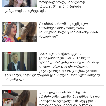
კლეფედრონის აბსტინენციის ან ბინჯის შემდეგ
ოფიციალურად, სახალხოდ
გადავცემ" - ეკა კუპატაძე
პაციენტი მძიმე ფსიქოზური ან დეპრესიულ-სუიციდური
განცხადებას ავრცელებს
მდგომარეობით ხვდება რეანიმაციულ
განყოფილებაში (ზოგჯერ ბენზოდიაზეპინებისა და
ალკოჰოლის ერთდროული გამოყენების ფონზე).
რა ისმის სახლში დაყენებული
მოსასმენი მოწყობილობის
როგორ უნდა დავეხმაროთ- • პირველადი სიმპტომების
ჩანაწერში, სადაც ნია იმნაძე მამას
სწორად ამოცნობა გადამწყვეტია: თუ ადამიანი
ესაუბრება?
05:52
აჩვენებს ჰიპერთერმიის, კუნთოვანი სპაზმების, ან
დეზორიენტაციის ნიშნებს — აუცილებელია
დაუყოვნებელი გადამისამართება რეანიმაციულ
"2008 წელს საქართველო
სერვისში. • ზოგჯერ უკვე ფატალური გართულებები
გადავარჩინეთ - აი, 2012 წლის
ვითარდება 3-4 საათში ბინჯის დაწყებიდან,
"გამარჯვება" ვინც იზეიმეთ, სწორედ
განსაკუთრებით, თუ ადგილი აქვს მრავალჯერად
ეგ იყო ქართული ისტორიული
მიღებას.
კატასტროფა და რაც რუსმა ჯარით
ვერ აიღო, შიდა ღალატით გაინაღდა" - რას წერს მიხეილ
ეს არის და მგონი როცა გაქვს ასეთი ინფორმავია არ
სააკაშვილი
უნდა გარისკო მაგის მიღება!!" - წერს ზურა
სიხარულიძე.
გიგა ავალიანის საქმეზე ორ
არასრულწლოვანს, ნია იმნაძესა და
ანასტასია ბერუაშვილს აღკვეთის
ღონისძიების სახით პატიმრობა