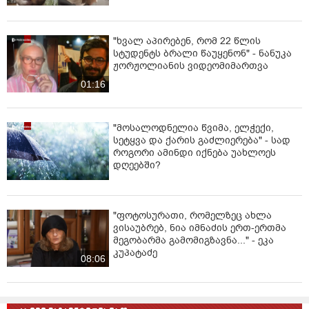
მთავრობის მეთაურის განცხადებით, რეგიონების
განვითარებასთან დაკავშირებული პროექტების
ეფექტიანად განხორციელებას კიდევ უფრო მეტი
"ხვალ აპირებენ, რომ 22 წლის
სტუდენტს ბრალი წაუყენონ" - ნანუკა
ყურადღება დაეთმობა და ამ პროცესში
ჟორჟოლიანის ვიდეომიმართვა
მნიშვნელოვანია, რეგიონებს ჰყავდეს
გამოცდილებით, პროფესიონალიზმითა და
01:16
კეთილსინდისიერებით გამორჩეული
ხელმძღვანელები.
"მოსალოდნელია წვიმა, ელჭექი,
პრემიერ-მინისტრმა ასევე ყურადღება გაამახვილა
სეტყვა და ქარის გაძლიერება" - სად
პროექტების ხარისხისა და კოორდინაციის
როგორი ამინდი იქნება უახლოეს
დღეებში?
გაუმჯობესების აუცილებლობაზე და ახლად დანიშნულ
სახელმწიფო რწმუნებულებს წარმატებები უსურვა.
ინფორმაციას მთავრობის ადმინისტრაცია
"ფოტოსურათი, რომელზეც ახლა
ავრცელებს.
ვისაუბრებ, ნია იმნაძის ერთ-ერთმა
მეგობარმა გამომიგზავნა..." - ეკა
კუპატაძე
08:06