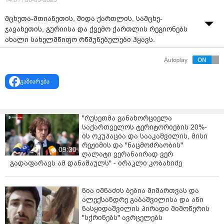
14:01 / 06-05-2025
მცხეთა-მთიანეთის, შიდა ქართლის, სამცხე-
ჯავახეთის, გურიისა და ქვემო ქართლის რეგიონებს
ახალი სახელმწიფო რწმუნებულები ჰყავს.
პრემიერ-მინისტრის გადაწყვეტილებით, მცხეთა-
Autoplay
მთიანეთში სახელმწიფო რწმუნებულის თანამდებობა -
ალექსანდრე ზაგაშვილმა, შიდა ქართლში - სიმონ
გაზიარება
გულედანმა, სამცხე-ჯავახეთში - ზაალ გელაშვილმა,
გურიაში - გიორგი ღურჯუმელიძემ, ხოლო ქვემო
ქართლში - ლევან ხარაბაძემ დაიკავეს.
"რუსეთმა განახორციელა
საქართველოს ტერიტორიების 20%-
ახლად დანიშნულ სახელმწიფო რწმუნებულებს
ის ოკუპაცია და სააკაშვილის, მისი
ირაკლი კობახიძე დღეს მთავრობის
რეჟიმის და "ნაცმოძრაობის"
09:30
ადმინისტრაციაში რეგიონული განვითარების მინისტრ
ღალატი ვერანაირად ვერ
კახა გულედანთან ერთად შეხვდა. პრემიერ-მინისტრმა
გადაფარავს ამ დანაშაულს" - ირაკლი კობახიძე
ხაზი გაუსვა რეგიონების განვითარების
განსაკუთრებულ მნიშვნელობას და აღნიშნა, რომ ამ
ნია იმნაძის ბებია მიმართვას და
საკითხის პრიორიტეტულობაზე რეგიონული
ალექსანდრე გაბაშვილისა და ანი
განვითარების სამინისტროს ცალკე უწყებად
ნასყიდაშვილის პირადი მიმოწერის
ჩამოყალიბებაც მეტყველებს.
"სქრინებს" ავრცელებს