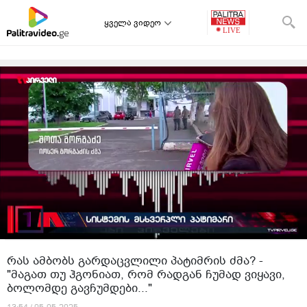
ყველა ვიდეო
რას ამბობს გარდაცვლილი პატიმრის ძმა? -
"მაგათ თუ ჰგონიათ, რომ რადგან ჩუმად ვიყავი,
ბოლომდე გავჩუმდები..."