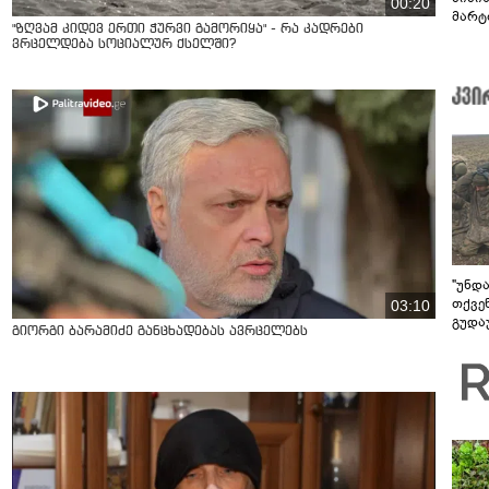
00:20
მარტ
"ზღვამ კიდევ ერთი ჭურვი გამორიყა" - რა კადრები
ონაშ
ვრცელდება სოციალურ ქსელში?
"უნდ
თქვე
03:10
გუდა
გიორგი ბარამიძე განცხადებას ავრცელებს
უნდა