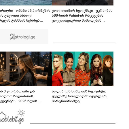
ნია იმნაძის ერთ-ერთმა მეგობარმა
გამომიგზავნა..." - ეკა კუპატაძე
08:06
 არაღჩი - ომანთან ჰორმუზის
ვოლოდიმირ ზელენსკი - უკრაინას
ის გავლით ახალი
აშშ-სთან Patriot-ის რაკეტების
რუტის გახსნის შესახებ
ყოველთვიურად მიწოდების
ნხმებასთან ახლოს ვართ,
შესახებ შეთანხმება აქვს
მ, ეს ნაბიჯი არ უნდა იქნას
ბული, როგორც ჰორმუზის
ის ხელახლა გახსნა
ს შევიჭრათ თმა და
ზოდიაქოს ნიშნების რეიტინგი:
რიდოთ სილამაზის
ყველაზე რთულიდან იდეალურ
ედურებს - 2026 წლის
პარტნიორამდე
სტოს ასტროლოგიური
კვლევი