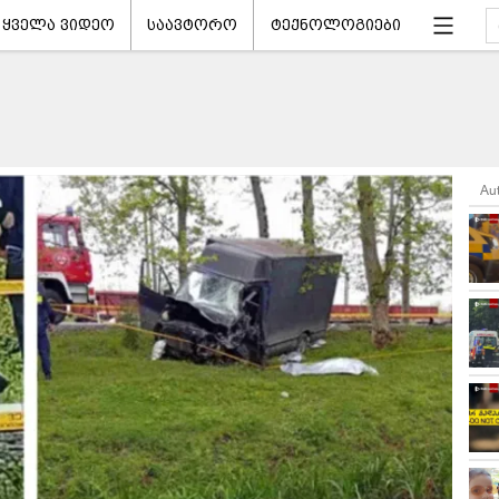
ყველა ვიდეო
საავტორო
ტექნოლოგიები
Au