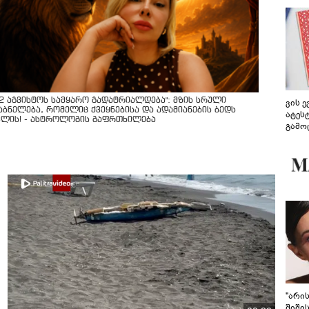
12 აგვისტოს სამყარო გადატრიალდება": მზის სრული
ვის 
აბნელება, რომელიც ქვეყნებისა და ადამიანების ბედს
ატეს
ვლის! - ასტროლოგის გაფრთხილება
გამო
წარდ
"არი
შიში