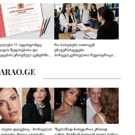
ევალება 11 აგვისტომდე
რა საბუთებს ითხოვენ
ტატის შეფასებისა და
უნივერსიტეტები
ცდების ეროვნულ ცენტრში
პირველკურსელთა რეგისტრაციის
გენა - დეტალები
დროს
ს ასეთი დღეებიც - მომავლის
"წელიწად-ნახევარია ერთად
ს დღეები, როცა ყველაზე
ვართ, მაგრამ ძალიან დიდი ხანია,