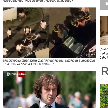
რამდენჯერმე: რას ამბობს ირაკლი კობახიძე?
„წარ
ქართ
01:27
ბაზა
ვრცელდება ფიზიკური დაპირისპირების კადრები ბათუმიდან
დეტა
- რა მოხდა ბაგრატიონის ქუჩაზე?