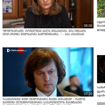
აგვის
08:06
მოას
დადგ
"ფოტოსურათი, რომელზეც ახლა ვისაუბრებ, ნია იმნაძის
ერთ-ერთმა მეგობარმა გამომიგზავნა..." - ეკა კუპატაძე
სამხ
გვირ
02:20
ადამ
ბუნებ
"საკმარისზე მეტი ინფორმაცია მაქვს პირადად" - რატომ
გაითიშა ელექტროენერგია საქართველოს მასშტაბით
ლაბი