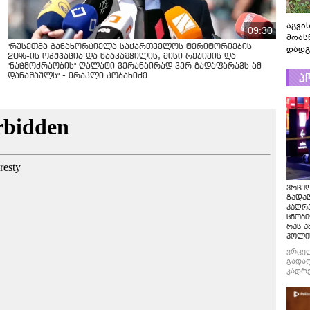
აგვის
09:30
მოას
"რუსეთმა განახორციელა საქართველოს ტერიტორიების
დადგ
20%-ის ოკუპაცია და სააკაშვილის, მისი რეჟიმის და
"ნაცმოძრაობის" ღალატი ვერანაირად ვერ გადაფარავს ამ
პ
დანაშაულს" - ირაკლი კობახიძე
ვრცე
გადაღ
კადრ
ცნობი
რას ა
პოლი
ვრცე
გადაღ
კადრე
ცნობი
რას ა
პოლი