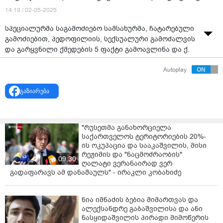
14:19 / 02-05-2025
სპეციალურმა საგამოძიებო სამსახურმა, ჩატარებული
გამოძიებით, პედოფილიის, სექსუალური გამოძალვის
და გარყვნილი ქმედების 5 ფაქტი გამოავლინა და ქ.
თბილისში მცხოვრები 40 წლის მამაკაცი დააკავა.
Autoplay
ინფორმაციას სპეციალურმა საგამოძიებო სამსახური
ავრცელებს.
გაზიარება
უწყების ცნობით, გამოძიებით დადგინდა, რომ
ბრალდებულმა ი.მ-მ, გამიზნულად შექმნა „Facebook“
და „Instagram“ ყალბი ანგარიშები, რომელთა
"რუსეთმა განახორციელა
მეშვეობითაც სისტემატურად უკავშირდებოდა
საქართველოს ტერიტორიების 20%-
საქართველოს სხვადასხვა რეგიონში მცხოვრებ 14
ის ოკუპაცია და სააკაშვილის, მისი
წლამდე ასაკის გოგონებს, ეცნობოდა მათ სხვადასხვა
რეჟიმის და "ნაცმოძრაობის"
09:30
სახელით, უმალავდა საკუთარ ასაკს, ვინაობას,
ღალატი ვერანაირად ვერ
გადაფარავს ამ დანაშაულს" - ირაკლი კობახიძე
უგზავნიდა პორნოგრაფიული შინაარსის ფოტო-ვიდეო
მასალას და სექსუალურ საკითხებზე ესაუბრებოდა.
ნია იმნაძის ბებია მიმართვას და
„გამოძიებამ პედოფილიაში მხილებული
ალექსანდრე გაბაშვილისა და ანი
ბრალდებულის 5 დანაშაულებრივი ეპიზოდი
ნასყიდაშვილის პირადი მიმოწერის
გამოავლინა. კერძოდ, ბრალდებული, „Facebook