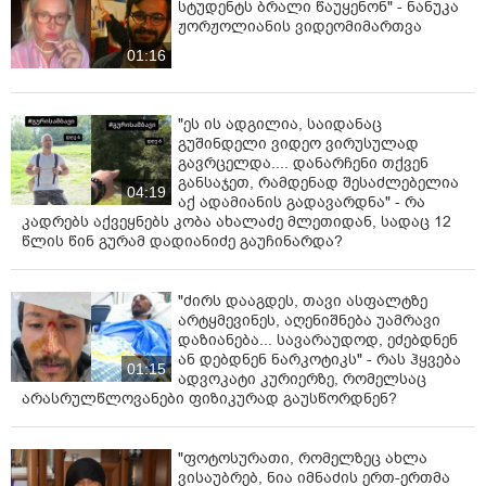
სტუდენტს ბრალი წაუყენონ" - ნანუკა
განცხადება ან პირადად მოდით ჩვენს ოფისებში -
ჟორჟოლიანის ვიდეომიმართვა
თბილისში, თელავში, ქუთაისში, ბათუმსა და
01:16
ზუგდიდში ან მოგვწერეთ სოციალურ ქსელში ან
ელექტრონულ ფოსტაზე. თქვენი
კონფიდენციალურობა დაცულია!“, - აღნიშნულია
"ეს ის ადგილია, საიდანაც
უწყების მიერ გავრცელებულ ინფორმაციაში.
გუშინდელი ვიდეო ვირუსულად
გავრცელდა.... დანარჩენი თქვენ
განსაჯეთ, რამდენად შესაძლებელია
04:19
აქ ადამიანის გადავარდნა" - რა
კადრებს აქვეყნებს კობა ახალაძე მლეთიდან, სადაც 12
წლის წინ გურამ დადიანიძე გაუჩინარდა?
"ძირს დააგდეს, თავი ასფალტზე
არტყმევინეს, აღენიშნება უამრავი
დაზიანება... სავარაუდოდ, ეძებდნენ
ან დებდნენ ნარკოტიკს" - რას ჰყვება
01:15
ადვოკატი კურიერზე, რომელსაც
არასრულწლოვანები ფიზიკურად გაუსწორდნენ?
"ფოტოსურათი, რომელზეც ახლა
ვისაუბრებ, ნია იმნაძის ერთ-ერთმა