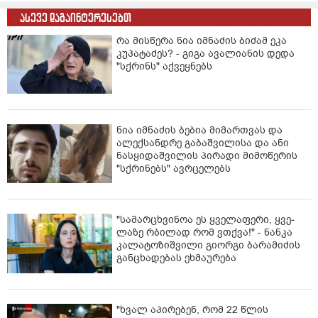
2025 წლის 1-ელ მაისს, საქართველოს პროკურატურის
ასევე დაგაინტერესებთ
მიერ გამოტანილი დადგენილებით, მამაკაცს
რა მისწერა ნია იმნაძის ბიძამ ეკა
ბრალდება პედოფილიის, ასევე, გარყვნილი ქმედების
კუპატაძეს? - გიგა ავალიანის დედა
5 ეპიზოდზე წარედგინა.
"სქრინს" აქვეყნებს
დანაშაული 12 წლამდე თავისუფლების აღკვეთას
ითვალისწინებს.
დაზარალებულ ბავშვებს სპეციალური საგამოძიებო
ნია იმნაძის ბებია მიმართვას და
სამსახური დანაშაულისგან მიყენებული ტრავმის
ალექსანდრე გაბაშვილისა და ანი
გასაქარწყლებლად სახელმწიფოს ხარჯით
ნასყიდაშვილის პირადი მიმოწერის
"სქრინებს" ავრცელებს
ფსიქორეაბილიტაციის კურსის გავლას შესთავაზებს.
საზოგადოებას სიფრთხილისკენ მოვუწოდებთ.
მნიშვნელოვანია, ყველა მშობელმა გაანალიზოს
"სა­მარ­ცხვი­ნოა ეს ყვე­ლა­ფე­რი, ყვე­
საშიშროების ალბათობა და გამოიჩინოს
ლა­ზე რბი­ლად რომ ვთქვა!" - ნანკა
მაქსიმალური ყურადღება ბავშვის ინტერნეტთან
კალატოზიშვილი გიორგი ბარამიძის
წვდომის დროს.
განცხადებას ეხმაურება
სპეციალურ საგამოძიებო სამსახურში შეტყობინების
გასაკეთებლად ან დახმარების მისაღებად,
"ხვალ აპირებენ, რომ 22 წლის
დაგვიკავშირდით ცხელ ხაზზე - 199, ან წარმოადგინეთ