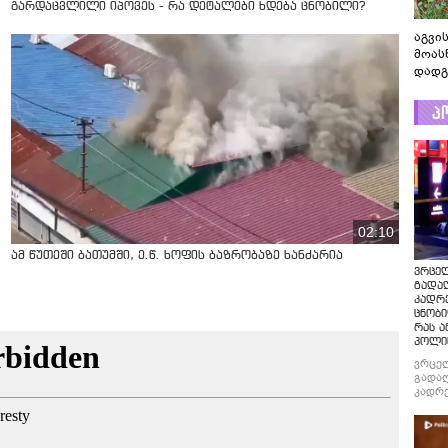
გარდაცვლილი იპოვეს - რა დეტალები ხდება ცნობილი?
აგვის
მოას
დადგ
პ
02:10
ამ წუთეში ბათუმში, ე.წ. ხოფის ბაზრობაზე ხანძარია
ვრცე
გადაღ
კადრ
ცნობი
რას ა
პოლი
ვრცე
გადაღ
კადრე
ცნობი
რას ა
პოლი