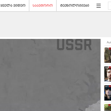
ყველა ვიდეო
საავტორო
ტექნოლოგიები
Au