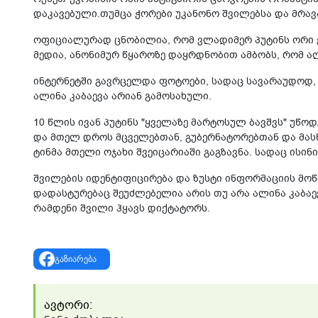
დაკავებული.თუმცა ჭორები უკანონო შვილებსა და მრავ
ოფიციალურად ცნობილია, რომ ვლადიმერ პუტინს ორი 
მედია, ანონიმურ წყაროზე დაყრდნობით ამბობს, რომ ალი
ინ­ტერ­ნეტ­ში გავ­რცელ­და ფო­ტო­ე­ბი, სადაც სა­ვა­რა­უ­დოდ,
ალი­ნა კა­ბა­ე­ვა არი­ან გა­მო­სა­ხუ­ლი.
10 წლის ივან პუ­ტი­ნს "ყვე­ლა­ზე მარ­ტო­სულ ბავ­შვს" უწო­დ
და მთელ დროს მცვე­ლებ­თან, გუ­ბერ­ნა­ტო­რებ­თან და მას­წა
ტინ­მა მთე­ლი ოჯა­ხი შვე­ი­ცა­რი­ა­ში გაგ­ზავ­ნა. სადაც
შვილების იდენტიფიცირება და ზუსტი ინფორმაციის მო
დადასტურებაც შეუძლებელია არის თუ არა ალინა კაბაე
რამდენი შვილი ჰყავს დიქტატორს.
გაზიარება
ავტორი: