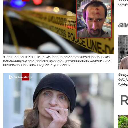
მარტ
ონაშ
"Soos! ამ წუთებში თავს დაესხნენ არასრულწლოვანების და
სავარაუდოდ არა მარტო არასრულწლოვანების ჯგუფი" - რა
ინფორმაციას ავრცელებს ადვოკატი?
პაატ
პასუ
სკან
"ყვე
კამა
გადმო
ტყუის