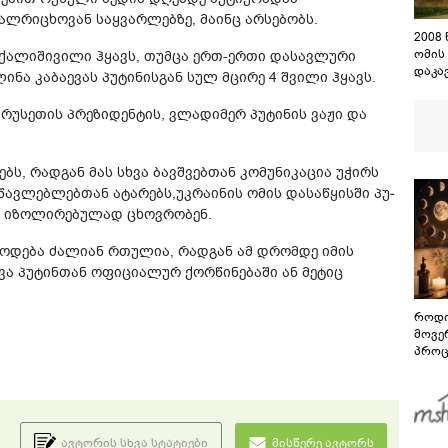
ალრიცხოვან საყვარლებზე, მაინც არსებობს.
2008
ომის
ქალიშივილი ჰყავს, თუმცა ერთ-ერთი დასავლური
დაკა
ნა კაბაევას პუტინისგან სულ მცირე 4 შვილი ჰყავს.
შენო
დაეშ
 რუ­სე­თის პრე­ზი­დენ­ტის, ვლა­დი­მერ პუ­ტი­ნის ვაჟი და
ებს, რადგან მას სხვა ბავ­შვებ­თან კო­მუ­ნი­კა­ცია უჭირს
ვ­ლებ­ლებ­თან ატა­რებს,უკ­რა­ი­ნის ომის და­სა­წყის­ში პუ­
 ისინი იზოლირებულად ცხოვრობენ.
წოდება ძალიან რთულია, რადგან ამ დრომდე იმის
ვა პუტინთან ოფიციალურ ქორწინებაში ან მეტიც
როდი
მოვე
პროც
აგვი
გზამ
ავტორის სხვა სტატიები
მისწერე ავტორს