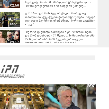
რეპეტიტორთან მომზადების გარეშე მიიღო -
02:56
"მასწავლებელთან მომზადების გარეშე
მაღალი ქულების მიღება შესაძლებელია, თუ..."
ვინ არის და რას ჰყვება ქალი, რომელიც
თბილისში, ტუკ-ტუკით გადაადგილდება - "მე და
ტუკ-ტუკი შევრჩით ერთმანეთს, სერიაც ავურჩიე
05:21
- ნუკი"
"მე რომ გავჩნდი მამაჩემი იყო 70 წლის, ჩემი
და რომ დაიბადა - 74 წლის.... ჩემი უფროსი ძმა
72 წლის არის" - რას ჰყვება ქართველი
03:17
მომღერალი, ირმა არავიაშვილი?
ბერის სკანდალური აღიარება - "ვნახე რა არის
ნამდვილი სიყვარული, იმ დღის შემდეგ
ქალისთვის არ შემიხედავს"
03:14
"ეს ამბავი ყველასთვის თავზარდამცემი იყო,
მამამთილმა გააღო კარი და ნახა, რომ..." - რას
ჰყვება ქალი სკივრის გასაღებზე, რომელიც
06:28
დიდი ისტორიის მთავარი ნაწილი გახდა
რას ჰყვება 60 წლის აბიტურიენტი? - "ყველას
მინდა ვუთხრა, გაბედონ ის, რისი გაკეთებაც
უნდათ"
04:01
"სათამაშო საჭის გაკეთებას 2 კვირა