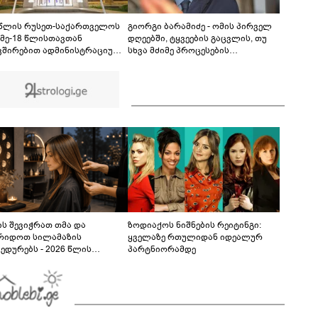
მოვანდომე" - გაიცანით 13 წლის
გამომგონებელი ბიჭი, რომელიც ქედის
02:08
მუნიციპალიტეტში ცხოვრობს
 წლის რუსეთ-საქართველოს
გიორგი ბარამიძე - ომის პირველ
 მე-18 წლისთავთან
დღეებში, ტყვეების გაცვლის, თუ
ვშირებით ადმინისტრაციულ
სხვა მძიმე პროცესების
ბებზე სახელმწიფო დროშები
აღსაწერად, სხვა სიტყვის
ვა
გამოყენება აჯობებდა - არასდროს
მითქვამს, რომ ჩვენები
ხელებაწეულს ან დატყვევებულს
"ხვრეტდნენ", ეგ არასდროს
მინახავს და არც რაიმე ფაქტი
ვიცი
ს შევიჭრათ თმა და
ზოდიაქოს ნიშნების რეიტინგი:
რიდოთ სილამაზის
ყველაზე რთულიდან იდეალურ
ედურებს - 2026 წლის
პარტნიორამდე
სტოს ასტროლოგიური
კვლევი