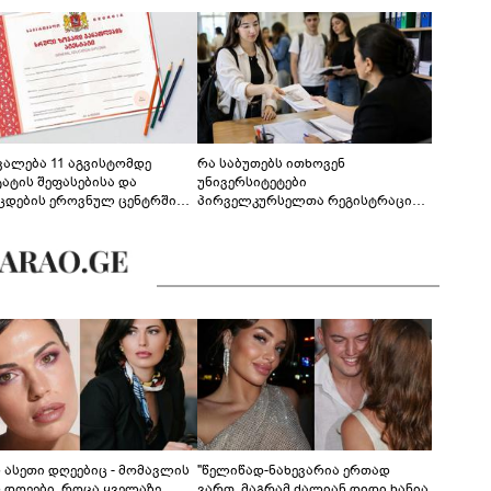
ევალება 11 აგვისტომდე
რა საბუთებს ითხოვენ
ტატის შეფასებისა და
უნივერსიტეტები
ცდების ეროვნულ ცენტრში
პირველკურსელთა რეგისტრაციის
გენა - დეტალები
დროს
ს ასეთი დღეებიც - მომავლის
"წელიწად-ნახევარია ერთად
ს დღეები, როცა ყველაზე
ვართ, მაგრამ ძალიან დიდი ხანია,