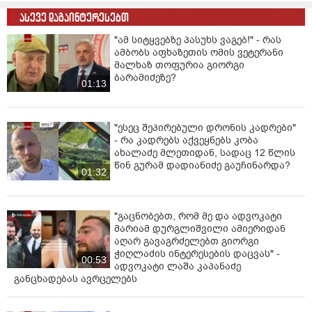
გა­მო­ძი­ე­ბა სის­ხლის სა­მარ­თლის კო­დექ­სის 19-109-ე
ასევე დაგაინტერესებთ
მუხ­ლის "ლ“ ქვე­პუნ­ქტით მიმ­დი­ნა­რე­ობს, რაც ით­ვა­
ლის­წი­ნებს სას­ჯელს თა­ვი­სუფ­ლე­ბის აღ­კვე­თით ვა­დით
"ამ სიტყვებზე პასუხს ვაგებ!" - რას
ამბობს აფხაზეთის ომის ვეტერანი
თექ­ვსმე­ტი­დან ოც წლამ­დე ან უვა­დო თა­ვი­სუფ­ლე­ბის
მალხაზ თოფურია გიორგი
აღ­კვე­თას.
ბარამიძეზე?
01:13
"ესეც შეპირებული დრონის კადრები"
- რა კადრებს აქვეყნებს კობა
ახალაძე მლეთიდან, სადაც 12 წლის
წინ გურამ დადიანიძე გაუჩინარდა?
01:32
"გაცნობებთ, რომ მე და ადვოკატი
მარიამ დურგლიშვილი ამიერიდან
აღარ გავაგრძელებთ გიორგი
ჭიღლაძის ინტერესების დაცვას" -
00:53
ადვოკატი ლაშა კაპანაძე
განცხადებას ავრცელებს