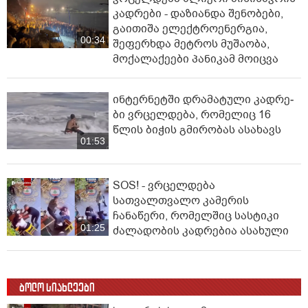
კადრები - დაზიანდა შენობები,
გაითიშა ელექტროენერგია,
00:34
შეფერხდა მეტროს მუშაობა,
მოქალაქეები პანიკამ მოიცვა
ინ­ტერ­ნეტ­ში დრა­მა­ტუ­ლი კად­რე­
ბი ვრცელდება, რომელიც 16
წლის ბიჭის გმირობას ასახავს
01:53
SOS! - ვრცელდება
სათვალთვალო კამერის
ჩანაწერი, რომელშიც სასტიკი
01:25
ძალადობის კადრებია ასახული
ბოლო სიახლეები