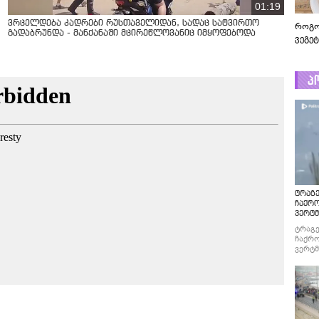
01:19
ვრცელდება კადრები რუსთაველიდან, სადაც სატვირთო
როგო
გადაბრუნდა - მანქანაში მცირეწლოვანიც იმყოფებოდა
ვეგე
პ
ტრაგე
ჩაქრ
ვერტმ
ტრაგე
ჩაქრო
ვერტმ