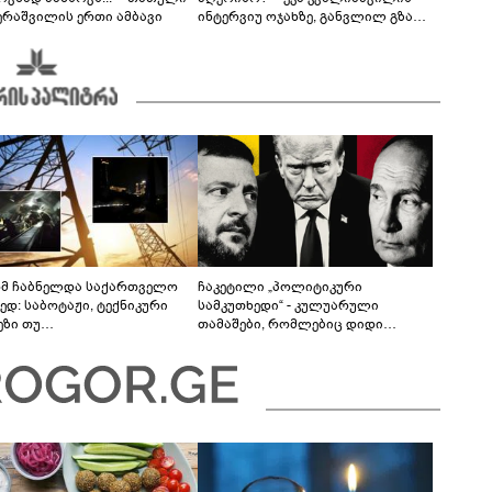
ერაშვილის ერთი ამბავი
ინტერვიუ ოჯახზე, განვლილ გზასა
და რთულ პერიოდზე
მ ჩაბნელდა საქართველო
ჩაკეტილი „პოლიტიკური
ედ: საბოტაჟი, ტექნიკური
სამკუთხედი“ - კულუარული
ეზი თუ
თამაშები, რომლებიც დიდი
როფესიონალიზმი?! -
სისხლის ფასად ჯდება
რო თვალჭრელიძის ანალიზი