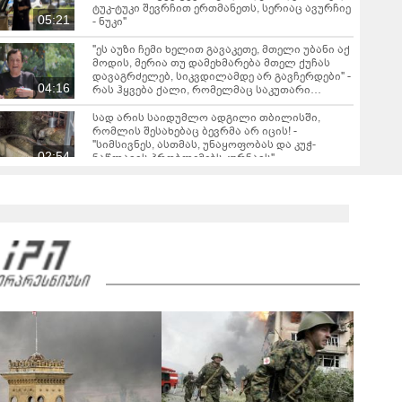
ტუკ-ტუკი შევრჩით ერთმანეთს, სერიაც ავურჩიე
05:21
- ნუკი"
"ეს აუზი ჩემი ხელით გავაკეთე, მთელი უბანი აქ
მოდის, მერია თუ დამეხმარება მთელ ქუჩას
დავაგრძელებ, სიკვდილამდე არ გავჩერდები" -
04:16
რას ჰყვება ქალი, რომელმაც საკუთარი
კორპუსის წინ, საოცარი ბაღი მოაწყო
სად არის საიდუმლო ადგილი თბილისში,
რომლის შესახებაც ბევრმა არ იცის! -
"სიმსივნეს, ასთმას, უნაყოფობას და კუჭ-
02:54
ნაწლავის პრობლემებს კურნავს"
ბერის სკანდალური აღიარება - "ვნახე რა არის
ნამდვილი სიყვარული, იმ დღის შემდეგ
ქალისთვის არ შემიხედავს"
03:14
"ეს ამბავი ყველასთვის თავზარდამცემი იყო,
მამამთილმა გააღო კარი და ნახა, რომ..." - რას
ჰყვება ქალი სკივრის გასაღებზე, რომელიც
06:28
დიდი ისტორიის მთავარი ნაწილი გახდა
რას ჰყვება 60 წლის აბიტურიენტი? - "ყველას
მინდა ვუთხრა, გაბედონ ის, რისი გაკეთებაც
უნდათ"
04:01
"სათამაშო საჭის გაკეთებას 2 კვირა