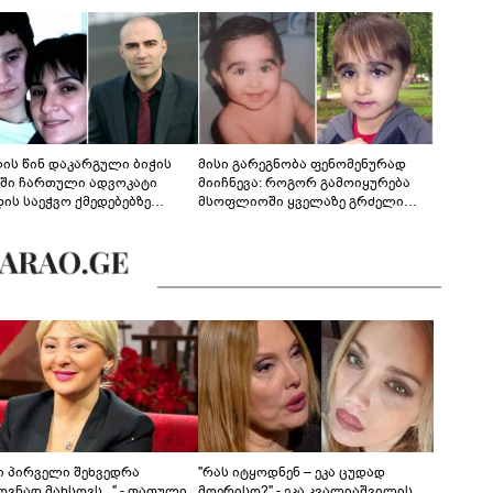
ლის წინ დაკარგული ბიჭის
მისი გარეგნობა ფენომენურად
ეში ჩართული ადვოკატი
მიიჩნევა: როგორ გამოიყურება
დის საეჭვო ქმედებებზე
მსოფლიოში ყველაზე გრძელი
რობს: "ქალბატონი უარს
წამწამების მქონე ბიჭი, რომელიც
დებს ინფორმაციის
ახლა 19 წლისაა?
დებაზე... წლობით
ინარეობდა საქმის
რცხვის ოპერაცია"
ნი პირველი შეხვედრა
"რას იტყოდნენ – ეკა ცუდად
ვნად მახსოვს..." - თათული
მღერისო?" - ეკა კვალიაშვილის