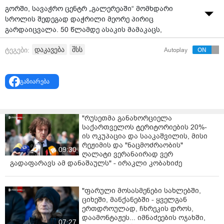
გორში, სავაჭრო ცენტრ „გალერეაში“ მომხდარი
სროლის შედეგად დაჭრილი მეორე პირიც
გარდაიცვალა. 50 წლამდე ასაკის მამაკაცს,
რომელსაც მრავლობითი ცეცხლნასროლი
დაკავება
შსს
ტეგები:
Autoplay
დაზიანებები აღენიშნებოდა, სამედიცინო ცენტრ
„გორმედში“ გადაუდებელი ქირურგიული ოპერაცია
ჩაუტარდა, თუმცა მისი გადარჩენა ვერ მოხერხდა.
გაზიარება
შეგახსენებთ, შემთხვევა გორში დღეს დილით მოხდა.
სავაჭრო ცენტრში ერთ-ერთი მაღაზიის მეპატრონე
შუახნის მამაკაცმა მეორე მაღაზიის მფლობელს და
"რუსეთმა განახორციელა
მის შვილს ცეცხლსასროლი იარაღიდან ესროლა,
საქართველოს ტერიტორიების 20%-
სროლის შედეგად შვილი, 30 წლის მამაკაცი ადგილზე
ის ოკუპაცია და სააკაშვილის, მისი
დაიღუპა.
რეჟიმის და "ნაცმოძრაობის"
09:30
ღალატი ვერანაირად ვერ
ბრალდებული და დაზარალებულები დიდი ხნის
გადაფარავს ამ დანაშაულს" - ირაკლი კობახიძე
ნაცნობები იყვნენ და ათეული წლებია, „გალერეაში“
მაღაზიებს ფლობდნენ.
"ფარული მოსასმენები სახლებში,
ციხეში, მანქანებში - ყველგან
სავაჭრო ცენტრის თანამშრომლების ინფორმაციით,
ერთდროულად, ჩხრეკის დროს,
მოვაჭრეებს ერთმანეთთან კონფლიქტი
დაამონტაჟეს... იმნაძეების ოჯახში,
სარეალიზაციო პროდუქციის თაობაზე მოუვიდათ.
07:27