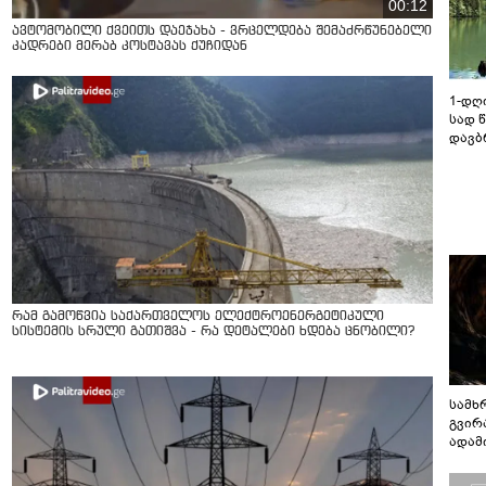
00:12
ავტომობილი ქვეითს დაეჯახა - ვრცელდება შემაძრწუნებელი
კადრები მერაბ კოსტავას ქუჩიდან
1-დღ
სად 
დავბ
რამ გამოწვია საქართველოს ელექტროენერგეტიკული
სისტემის სრული გათიშვა - რა დეტალები ხდება ცნობილი?
სამხ
გვირ
ადამ
ბუნებ
ლაბი