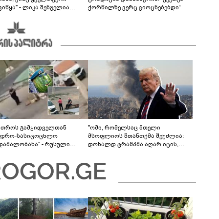
იწყა" - ლიკა შენგელია
ქორწილზე ვერც ვიოცნებებდი“
ვებს პასუხობს
მთროს გამყიდველთან
"ომი, რომელსაც მთელი
ვდრო-სასიცოცხლო
მსოფლიოს შთანთქმა შეუძლია:
უდამალობანა“ - რუსული
დონალდ ტრამპმა აღარ იცის,
ის „საბრძოლო-კომიკური“
როგორ მოიქცეს" -The New York
ო
Times