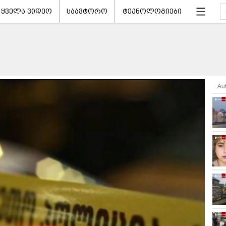
ყველა ვიდეო
საავტორო
ტექნოლოგიები
Au