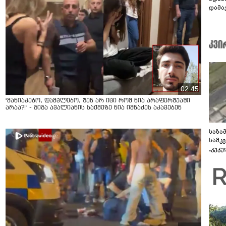
დამავ
კითხ
02:45
"მანიაკებო, დამპლებო, შენ არ იცი რომ ნია არაფერშუაში
არაა?!" - გიგა ავალიანის საქმეზე ნია იმნაძეს აკავებენ
საზა
სამკ
„კუკ
დრონ
ვიდე