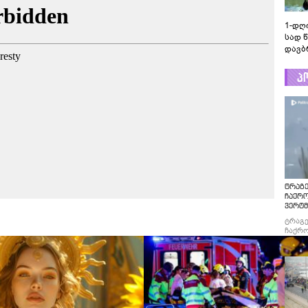
1-დღ
სად 
დავბ
პ
ტრაგე
ჩაქრ
ვერტმ
ტრაგე
ჩაქრო
ვერტმ