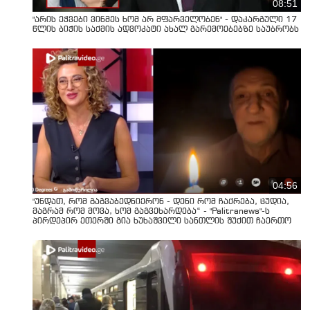
08:51
"არის ეჭვები ვინმეს ხომ არ მფარველობენ" - დაკარგული 17
წლის ბიჭის საქმის ადვოკატი ახალ გარემოებებზე საუბრობს
04:56
"უნდათ, რომ გაგვაბედნიერონ - დენი რომ ჩაქრება, ცუდია,
მაგრამ რომ მოვა, ხომ გაგვეხარდება“ - "Palitranews"-ს
პირდეპირ ეთერში გია ხუხაშვილი სანთლის შუქით ჩაერთო