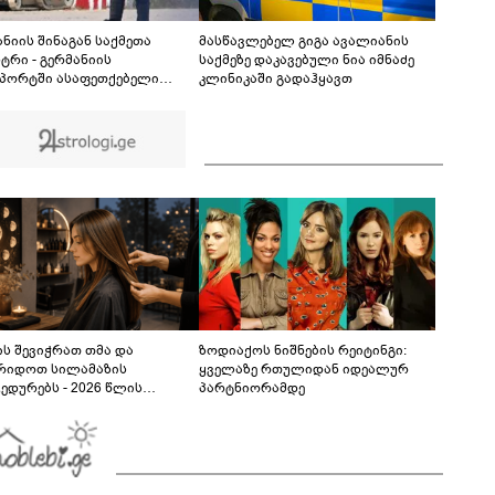
დაკარგული 17 წლის ბიჭის საქმის ადვოკატი
ახალ გარემოებებზე საუბრობს
08:51
ანიის შინაგან საქმეთა
მასწავლებელ გიგა ავალიანის
ტრი - გერმანიის
საქმეზე დაკავებული ნია იმნაძე
პორტში ასაფეთქებელი
კლინიკაში გადაჰყავთ
იერებებით დატვირთული
ის აღმოჩენა საფრთხის
 დონეს აღნიშნავს
ს შევიჭრათ თმა და
ზოდიაქოს ნიშნების რეიტინგი:
რიდოთ სილამაზის
ყველაზე რთულიდან იდეალურ
ედურებს - 2026 წლის
პარტნიორამდე
სტოს ასტროლოგიური
კვლევი