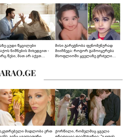
აზე ცუდი წყვილები
მისი გარეგნობა ფენომენურად
აქოს ნიშნების მიხედვით -
მიიჩნევა: როგორ გამოიყურება
რც წესი, მათ არ აქვთ
მსოფლიოში ყველაზე გრძელი
ონიული ურთიერთობა
წამწამების მქონე ბიჭი, რომელიც
ახლა 19 წლისაა?
საკუთრებული მადლობა ერთ
ქორწილი, რომელმაც ყველა
იანს, ვინც ყველაფერი
ტრადიცია დაამსხვრია: "უკეთეს