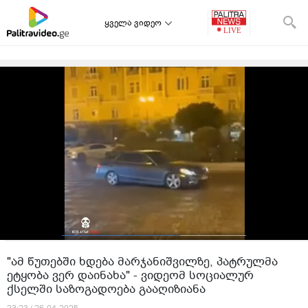
ყველა ვიდეო
"ამ წუთებში ხდება მარჯანიშვილზე, პატრულმა
ეტყობა ვერ დაინახა" - ვიდეომ სოციალურ
ქსელში საზოგადოება გააღიზიანა