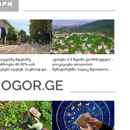
თაველზე მდებარე
„ფასები 2-3 წელში გაორმაგდება“ -
უმროები 40-50%-იან
ლოკაციები თბილისის
მებებს იღებენ, საკმაოდ დიდი
შემოგარენში, სადაც შესაძლოა,
ლისკენ წავალთ - მეგონა,
მიწები გაძვირდეს
ც მოიფიქრებდა და ბიზნესს
დებოდა“