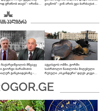
ოდ გრძნობ თავს" - ირინა
ვიცნობ" - ვინ არის ევა ბარბაქაძის
ვილის წერილი
რჩეული და როგორია მისი
სიყვარულის ამბავი
ა ზაქარეიშვილის მწვავე
აგვისტოს ომში, გორში
ხი გიორგი ბარამიძის
საბრძოლო ნათლობა მიღებული
დალურ განცხადებაზე -
რუსული „ისკანდერი“ დღეს კიევის
ლაფერი დეტალურად ვიცი...
მთავარ კოშმარად იქცა
ნში მოკლული ქართველები მე
ვასვენე... ბარამიძე კი
"