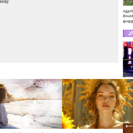
აგვის
მოას
დადგ
პ
ვრცე
გადაღ
კადრ
ცნობი
რას ა
პოლი
ვრცე
გადაღ
კადრე
ცნობი
რას ა
პოლი