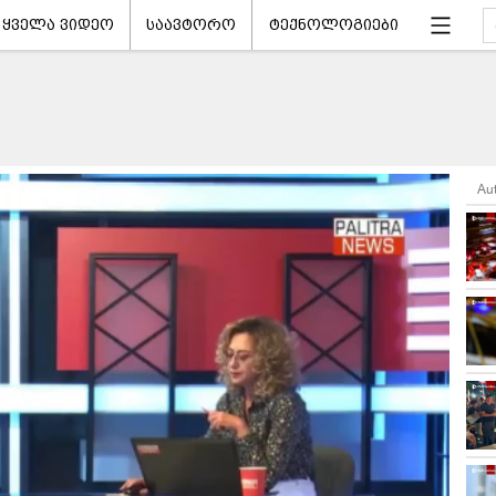
ყველა ვიდეო
საავტორო
ტექნოლოგიები
Au