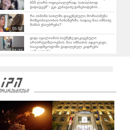
000 ლარს ოფიციალურად, სახალხოდ
გადავცემ" - ეკა კუპატაძე განცხადებას
ავრცელებს
რა ისმინს სახლში დაყენებული მომსასმენი
მოწყობილობის ჩანაწერში, სადაც ნია იმნაძე
მამას ესაუბრება?
05:52
გიგა ავალიანის საქმეზე დაკავებული
არასრულწლოვნის, ნია იმნაძის ადვოკატი,
საავადმყოფოში გადაღებულ კადრებს
01:22
ავრცელებს
ამ წუთეში ბათუმში, ე.წ. ხოფის ბაზრობაზე
ხანძარია
02:10
ვრცელდება ავარიის მომენტში გადაღებული
კადრები ბათუმიდან - "ვაიმე, ეს რა იყო, ყოჩაღ
"მარშრუტკის" მძღოლს"
00:20
"ამ ვიდეოს ნახვის შემდეგ, როდესაც დავურეკე
გურამის დედას ცალსახად განაცხადა..." - რას
ამბობს ადვოკატი ტარიელ კაკაბაძე?
03:57
"- გათა***ბულო, წადი და დაწერე განცხადება