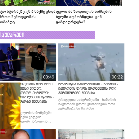
ტო აგარაკზე: ეს 5 საქმე უნდა
ფული ამ ზოდიაქოს ნიშნების
წროთ შემოდგომის
ხელში აღმოჩნდება: ვინ
ომამდე
გამდიდრდება?
ოპულარული
00:49
00:22
ლდება მკვლელობის მომენტში
ტრაგედია საბერძნეთში - ხანძრის
ებული უმძიმესი ვიდეო:
ჩაქრობის დროს ერთმანეთს ორი
ებში ჩანს, როგორ ესროლეს
ვერტმფრენი შეეჯახა
ლ "ტიკტოკერს" ლაივის დროს -
ტრაგედია საბერძნეთში - ხანძრის
მბობს მომხდარზე მექსიკის
ჩაქრობის დროს ერთმანეთს ორი
ცია
ვერტმფრენი შეეჯახა
ლდება მკვლელობის მომენტში
ებული უმძიმესი ვიდეო:
ბში ჩანს, როგორ ესროლეს
ლ "ტიკტოკერს" ლაივის დროს -
მბობს მომხდარზე მექსიკის
ცია