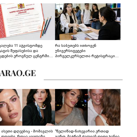
ევალება 11 აგვისტომდე
რა საბუთებს ითხოვენ
ტატის შეფასებისა და
უნივერსიტეტები
ცდების ეროვნულ ცენტრში
პირველკურსელთა რეგისტრაციის
გენა - დეტალები
დროს
ს ასეთი დღეებიც - მომავლის
"წელიწად-ნახევარია ერთად
ს დღეები, როცა ყველაზე
ვართ, მაგრამ ძალიან დიდი ხანია,