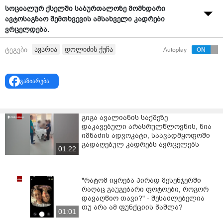
სოციალურ ქსელში საბურთალოზე მომხდარი
ავტოსაგზაო შემთხვევის ამსახველი კადრები
ვრცელდება.
"დოლიძეზე მოხდა... ვინც იცით თქვით, რომ არაფერი
ავარია
დოლიძის ქუჩა
ტეგები:
Autoplay
სერიოზული არ სჭირს. რანაირად გადმოვარდა აქეთ,
მართლა ვერ ვხდები..
გაზიარება
ზედა ქუჩიდან დაგორდა, იქ მდგომ ავტომობილს
გადაახტა თავზე მძღოლი გონებაზე იყო, როცა ჩასვეს
სასწრაფოს მანქანაში..
გიგა ავალიანის საქმეზე
დაკავებული არასრულწლოვნის, ნია
საშინელი ხმა იყო, რომ გადმოვიხედე მანქანა უკვე
იმნაძის ადვოკატი, საავადმყოფოში
გადაიკდებული იყო...
გადაღებულ კადრებს ავრცელებს
01:22
შეჯახების ხმა იყო მაგრამ მანდ როგორ აღმოჩნდა არ
ვიცი"
- წერენ სოციალურ ქსელში თვითმხილველები.
"რატომ იყრება პირად მესენჯერში
რაღაც გაუგებარი ფოტოები, როგორ
დავაღწიო თავი?" - შესაძლებელია
თუ არა ამ ფუნქციის წაშლა?
01:01