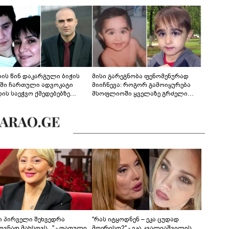
ლის წინ დაკარგული ბიჭის
მისი გარეგნობა ფენომენურად
ეში ჩართული ადვოკატი
მიიჩნევა: როგორ გამოიყურება
დის საეჭვო ქმედებებზე
მსოფლიოში ყველაზე გრძელი
რობს: "ქალბატონი უარს
წამწამების მქონე ბიჭი, რომელიც
დებს ინფორმაციის
ახლა 19 წლისაა?
დებაზე... წლობით
ინარეობდა საქმის
რცხვის ოპერაცია"
ნი პირველი შეხვედრა
"რას იტყოდნენ – ეკა ცუდად
ვნად მახსოვს..." - თათული
მღერისო?" - ეკა კვალიაშვილის