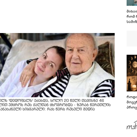
მიხა
რომ 
სამიზ
ის გ
მასკ
აწარ
როდი
ოლს "დედოფალს" ეძახდა, ხოლო 20 წელი თავისზე 46
მოვე
ლით უმცროს რუს ქალთან ცხოვრობდა - ზურაბ წერეთლის
პროც
კანასკნელი სიყვარული: რას წერს რუსული მედია
აგვი
გზამ