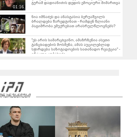
გურამ დადიანიძის დედის ემოციური მიმართვა
01:16
ნია იმნაძეს და ანასტასია ბერუაშვილს
ბრალდება წარედგინათ - რამდენ წლიანი
პატიმრობა ემუქრებათ არასრულწლოვნებს?
"ეს არის სამარცხვინო, ამაზრზენია ასეთი
განცხადების მოსმენა, ამას აუცილებლად
სჭირდება საზოგადოების სათანადო რეაქცია" -
01:43
ირაკლი კობახიძე
ვრცელდება კადრები რუსთაველიდან, სადაც
სატვირთო გადაბრუნდა - მანქანაში
მცირეწლოვანიც იმყოფებოდა
01:19
ნანუკა ჟორჟოლიანი ვიდეომიმართვას
ავრცელებს - "ამას იურიდიული ფაკულტეტის 1-
ელი კურსის სტუდენტიც იკითხავს"
04:26
საგარეჯოში, არასრულწლოვანმა ჩამოტვირთა
ფოტოსურათები, დაამონტაჟა, მიანიჭა
პორნოგრაფიული იერსახე და
00:20
შეურაცხმყოფელ ტექსტებთან ერთად
გაავრცელა - შსს ბრალდებულის დაკავების
კადრებს აქვეყნებს
ნიკა მელიას სასამართლოს უპატივცემლობის