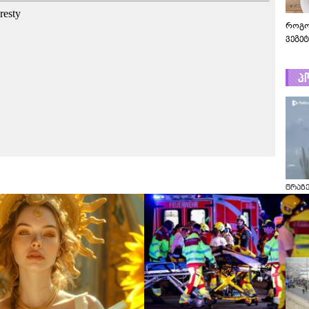
როგო
ვეგე
პ
ტრაგე
ჩაქრ
ვერტმ
ტრაგე
ჩაქრო
ვერტმ