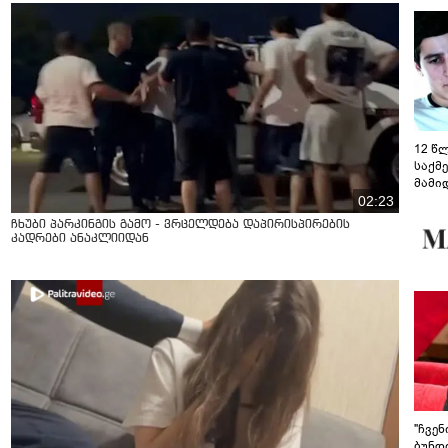
12 წ
საქმ
მამი
საუბ
02:23
აცხა
ჩხუბი პარკინგის გამო - ვრცელდება დაპირისპირების
მოწო
კადრები ანაკლიიდან
მიმდ
ჩაფა
"ჩვე
ბუნდო