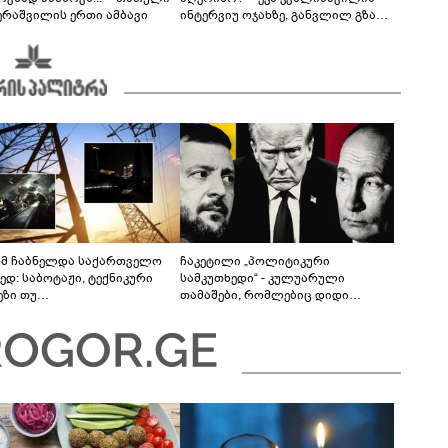
ერაშვილის ერთი ამბავი
ინტერვიუ ოჯახზე, განვლილ გზასა
და რთულ პერიოდზე
მ ჩაბნელდა საქართველო
ჩაკეტილი „პოლიტიკური
ედ: საბოტაჟი, ტექნიკური
სამკუთხედი“ - კულუარული
ეზი თუ
თამაშები, რომლებიც დიდი
როფესიონალიზმი?! -
სისხლის ფასად ჯდება
რო თვალჭრელიძის ანალიზი