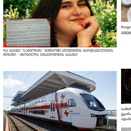
როგო
ვეგე
რა გახდა “სამგორის” მეტროში სტუდენტის გარდაცვალების
მიზეზი - ცნობილია ექსპერტიზის პასუხი
სამხ
გვირ
ადამ
ბუნებ
ლაბი