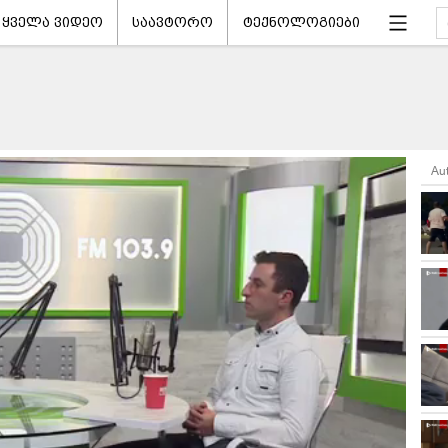
ყველა ვიდეო
საავტორო
ტექნოლოგიები
Au