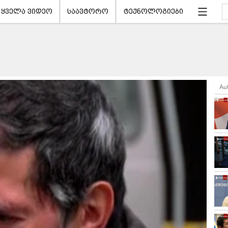
ყველა ვიდეო
საავტორო
ტექნოლოგიები
Au