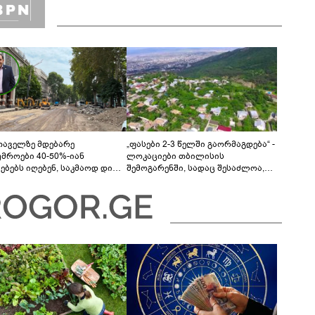
თაველზე მდებარე
„ფასები 2-3 წელში გაორმაგდება“ -
უმროები 40-50%-იან
ლოკაციები თბილისის
მებებს იღებენ, საკმაოდ დიდი
შემოგარენში, სადაც შესაძლოა,
ლისკენ წავალთ - მეგონა,
მიწები გაძვირდეს
ც მოიფიქრებდა და ბიზნესს
დებოდა“