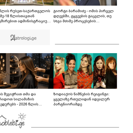
ინციდენტში მონაწილე ქალების მიმართ ამ
ეტაპზე ქვეყნიდან გაუსვლელობის
04:20
გადაწყვეტილება მიღებული არ არის" -
 წლის რუსეთ-საქართველოს
გიორგი ბარამიძე - ომის პირველ
პროკურორი
 მე-18 წლისთავთან
დღეებში, ტყვეების გაცვლის, თუ
ვშირებით ადმინისტრაციულ
სხვა მძიმე პროცესების
ბებზე სახელმწიფო დროშები
აღსაწერად, სხვა სიტყვის
ვა
გამოყენება აჯობებდა - არასდროს
მითქვამს, რომ ჩვენები
ხელებაწეულს ან დატყვევებულს
"ხვრეტდნენ", ეგ არასდროს
მინახავს და არც რაიმე ფაქტი
ვიცი
ს შევიჭრათ თმა და
ზოდიაქოს ნიშნების რეიტინგი:
რიდოთ სილამაზის
ყველაზე რთულიდან იდეალურ
ედურებს - 2026 წლის
პარტნიორამდე
სტოს ასტროლოგიური
კვლევი