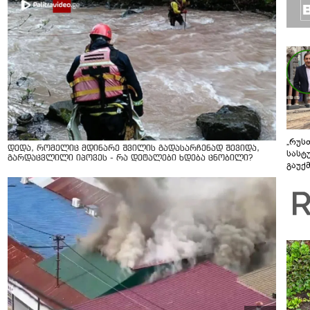
„რუს
დედა, რომელიც მდინარე შვილის გადასარჩენად შევიდა,
სასტ
გარდაცვლილი იპოვეს - რა დეტალები ხდება ცნობილი?
გაუქ
ზარა
ვიღა
შეხვ