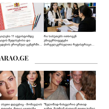
ევალება 11 აგვისტომდე
რა საბუთებს ითხოვენ
ტატის შეფასებისა და
უნივერსიტეტები
ცდების ეროვნულ ცენტრში
პირველკურსელთა რეგისტრაციის
გენა - დეტალები
დროს
ს ასეთი დღეებიც - მომავლის
"წელიწად-ნახევარია ერთად
ს დღეები, როცა ყველაზე
ვართ, მაგრამ ძალიან დიდი ხანია,