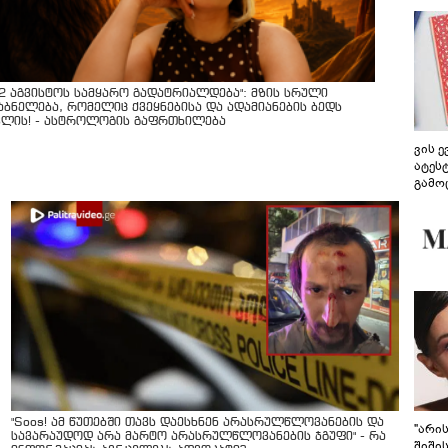
12 აგვისტოს სამყარო გადატრიალდება": მზის სრული
აბნელება, რომელიც ქვეყნებისა და ადამიანების ბედს
ვლის! - ასტროლოგის გაფრთხილება
ვის 
ატეს
გამო
წარდ
"Soos! ამ წუთებში თავს დაესხნენ არასრულწლოვანების და
"არი
სავარაუდოდ არა მარტო არასრულწლოვანების ჯგუფი" - რა
შიში