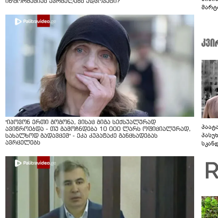
ინფორმაციას ავრცელებს ადვოკატი?
მარტ
ონაშ
"იპოვონ ერთი გოგონა, ვისაც გიგა სექსუალურად
პაატ
ავიწროებდა - თუ გამოჩნდება 10 000 ლარს ოფიციალურად,
პასუ
სახალხოდ გადავცემ" - ეკა კუპატაძე განცხადებას
სკან
ავრცელებს
"ყვე
კამა
გადმო
ტყუის