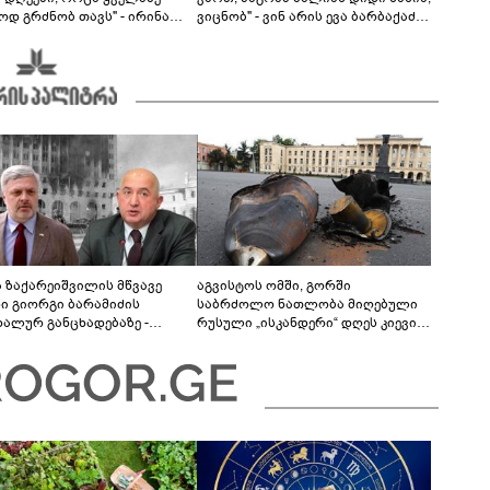
ოდ გრძნობ თავს" - ირინა
ვიცნობ" - ვინ არის ევა ბარბაქაძის
ვილის წერილი
რჩეული და როგორია მისი
სიყვარულის ამბავი
ა ზაქარეიშვილის მწვავე
აგვისტოს ომში, გორში
ხი გიორგი ბარამიძის
საბრძოლო ნათლობა მიღებული
დალურ განცხადებაზე -
რუსული „ისკანდერი“ დღეს კიევის
ლაფერი დეტალურად ვიცი...
მთავარ კოშმარად იქცა
ნში მოკლული ქართველები მე
ვასვენე... ბარამიძე კი
"