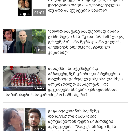
დავაღწიო თავი?" - შესაძლებელია
თუ არა ამ ფუნქციის წაშლა?
01:01
"ბოლო წამებზე ნამდვილად ისმის
განწირული ხმა: “კახა, არ მიმატოვო,
გეხვეწები” - რა წერს და რა ვიდეოს
"ეს ის გადასასვლელია, სადაც ბავშვი დაიღუპა და
აქვეყნებს ადვოკატი, ტარიელ
00:28
ადრე ბევრი უბედური შემთხვევა მოხდა!!!
კაკაბაძე?
ეს გადასასვლელი არის საჯარო სკოლის წინ, სადაც
არასრულწლოვნები სწავლობენ და ნებისმიერი ბავშვი
ბათუმში, სისტემატურად
არის საფრთხის წინაშე!!! არამხოლოდ ბავშვი, აქ
ამზადებდნენ ცნობილი ბრენდების
ფალსიფიცირებულ ვისკისა და სხვა
ზრდასრულსაც კი გაუჭირდება გადასვლა!
ალკოჰოლურ სასმელებს - რა
01:26
დეტალებს ასაჯაროებს ფინანსთა
მერამდენე შემთხვევა უნდა მოხდეს, რომ მოაგვაროთ
სამინისტროს საგამოძიებო სამსახური?
ეს პრობლემა? შვილები არ გყავთ?
თუ ვერ აგვარებთ, გადაკეტეთ საერთოდ ეს
გიგა ავალიანის საქმეზე
ტერიტორია ისე, რომ ქვეითი სკოლასთან მაინც ვერ
დაკავებული ანასტასია
გადავიდეს! ერთი შლაგბაუმი როგორ ვერ გააკეთეთ აქ
ბერუაშვილის დედა მიმართვას
ისე, როგორც ადრე ხიდამდე იყო?
ავრცელებს - "რაც ეს ამბავი ჩემს
00:45