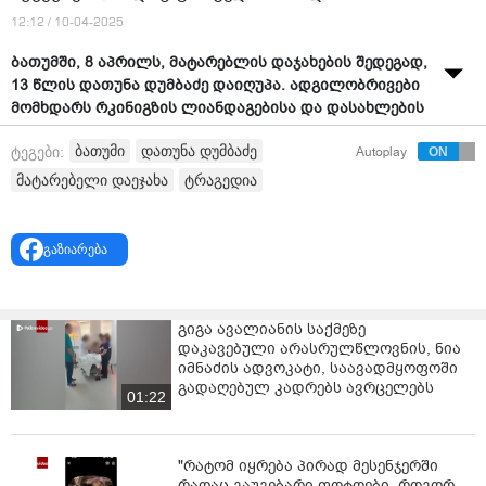
12:12 / 10-04-2025
ბათუმში, 8 აპრილს, მატარებლის დაჯახების შედეგად,
13 წლის დათუნა დუმბაძე დაიღუპა. ადგილობრივები
მომხდარს რკინიგზის ლიანდაგებისა და დასახლების
მჭიდრო სიახლოვით ხსნიან.
ბათუმი
დათუნა დუმბაძე
ტეგები:
Autoplay
მოქალაქე ირმა დავითაძე სოციალურ ქსელში
მატარებელი დაეჯახა
ტრაგედია
აქვეყნებს ლიანდაგზე გადასასვლელის ფოტოს და
წერს, რომ აღნიშნული გადასასვლელი არის საჯარო
სკოლის წინ, სადაც არასრულწლოვნები სწავლობენ
გაზიარება
და ნებისმიერი ბავშვი არის საფრთხის წინაშე!
გიგა ავალიანის საქმეზე
დაკავებული არასრულწლოვნის, ნია
იმნაძის ადვოკატი, საავადმყოფოში
გადაღებულ კადრებს ავრცელებს
01:22
"რატომ იყრება პირად მესენჯერში
რაღაც გაუგებარი ფოტოები, როგორ