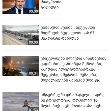
მთავრობა
გადადგა
00:00
ესპანური მედია - სეუტამდე
მიღწევის მცდელობისას 67
მიგრანტი დაიღუპა
00:00
ვრცელდება ძლიერი მიწისძვრის
კადრები - დაზიანდა შენობები,
გაითიშა ელექტროენერგია,
00:34
შეფერხდა მეტროს მუშაობა,
მოქალაქეები პანიკამ მოიცვა
ინ­ტერ­ნეტ­ში დრა­მა­ტუ­ლი კად­რე­
ბი ვრცელდება, რომელიც 16
წლის ბიჭის გმირობას ასახავს
01:53