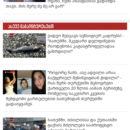
ოჯახს, ჩემს ანასტასიას გადახდა
დაიღუპა ბავშვი, დაიქცა ოჯახები... ხალხი არა ხართ?
თავს, მის მერე მე მე არ ვარ"
მოაწესრიგეთ" - წერს ირმა დავითაძე.
ასევე იხილეთ:
"ჩემი დათუნა… დღეს ჩვენს კლასში
ასევე დაგაინტერესებთ
სიჩუმეა! გული რომ გასკდება და სიტყვებიც აღარ
არის" - რას წერს მასწავლებელი ბათუმში დაღუპულ 13
ვიდეო შეიცავს სენსიტიურ კადრებს! -
წლის ბავშვზე
"ბათუმში, მკვდარი დელფინების
რაოდენობა კატასტროფულადაა
გაზრდილი!"
"ჩემი დისშვილი შეესწრო ამ შემზარავ ამბავს! სახლში,
00:44
განადგურებული მოვიდა, სიტყვებს თავს ვერ უყრიდა"
- რას ჰყვებიან ბათუმში მომხდარ ტრაგედიაზე?
"როგორც ჩანს, ასე ადვილი არაა
ბაქტერიულ მენინგიტთან ჭიდილი" -
რას წერს თურქეთში მცხოვრები
ქართველი 20 წლის ასმათ ბერიძეზე,
რომელიც საკეისრო კვეთის
შემდგომი გართულებით ბათუმიდან თურქეთში
გადაიყვანეს
ბათუმში, თბილისსა და ქუთაისში
ტაქსის მძღოლები საპროტესტო