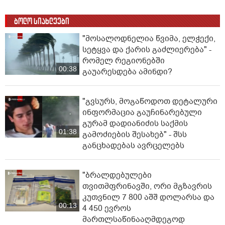
ბოლო სიახლეები
"მოსალოდნელია წვიმა, ელ­ჭე­ქი,
სე­ტყვა და ქა­რის გაძ­ლი­ე­რე­ბა" -
რომელ რეგიონებში
00:38
გაუარესდება ამინდი?
"გვსურს, მოგაწოდოთ დეტალური
ინფორმაცია გაუჩინარებული
გურამ დადიანიძის საქმის
01:38
გამოძიების შესახებ" - შსს
განცხადებას ავრცელებს
"ბრალდებულები
თვითმფრინავში, ორი მგზავრის
კუთვნილ 7 800 აშშ დოლარსა და
00:13
4 450 ევროს
მართლსაწინააღმდეგოდ