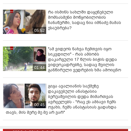
წულუკიანის კომისია, პირველ რიგში, სანახაობაა.
უნდა გვახსოვდეს, რომ სანახაობას 2 მხარე ჰქმნის:
რა ისმინს სახლში დაყენებული
დამხვედრი წულუკიანი და მიმსვლელი „არაქოცი“,
მომსასმენი მოწყობილობის
ამიტომ იქ სიარული „ქოცური“ პროპაგანდის
ჩანაწერში, სადაც ნია იმნაძე მამას
ესაუბრება?
დახმარებაა.
05:52
აიკრძალება თუ არა წულუკიანის კომისიის
საფუძველზე პარტიები? თუ კი, არ სჯობს ახლავე
"ამ ვიდეოს ნახვა ჩემთვის იყო
ვილაპარაკოთ იმაზე, რომ სრული ართანამშრომლობა
სიკვდილი" - რას ამბობს
გვაქვს რეჟიმთან? და არ აკრძალვის შემდეგ დაშვების
დაკარგული 17 წლის ბიჭის დედა
დონეზე: რომც არ ავეკრძალეთ, მაინც არ მივიღებდით
ვიდეოკადრებზე, სადაც შვილის
01:44
მონაწილეობას, მაინც არ ვიზამდით ამას, მაინც…
განწირული ვედრების ხმა ამოიცნო
ის, რომ არჩევნები არავის უღიარებია, ქართველი
გიგა ავალიანის საქმეზე
ხალხის პროტესტის, „ენჯეოების“ დიდი შრომის და
დაკავებული ანასტასია
ქართული ოპოზიციის მუშაობის და სწორი პოზიციის
ბერუაშვილის დედა მიმართვას
(ქოცური არჩევნების დელეგიტიმაციის) შედეგია. ეს
ავრცელებს - "რაც ეს ამბავი ჩემს
ყველაფერი უცხოეთიდან გვიბრუნდება, როგორც
00:45
ოჯახს, ჩემს ანასტასიას გადახდა
„ქოცების“ არცნობა და სანქციები, რაც თავისით არ
თავს, მის მერე მე მე არ ვარ"
ხდება და მუშაობის ერთდღიანი ჩაგდებაც კი არ
შეიძლება.