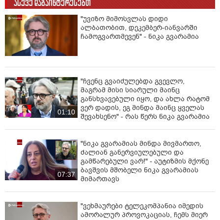
ასევე დაგაინტერესებთ
ის, რომ პროტესტს აღმავალი ხაზი ჭირდება, ის, რომ
რუსთაველი საკმარისი არაა, ის, რომ „ქოცი“ მხოლოდ
"უვიზო მიმოსვლას დიდი
შეძახილით არ გახმება, ეს ჩვენი, პოლიტიკოსების
ალბათობით, დეკემბერ-იანვარში
თავის ტკივილი და საფიქრალია, პირველ რიგში. ასე
ჩამოგვართმევენ" - ნიკა გვარამია
რომ, კრიტიკა სწორია, მხოლოდ „არაფერს არ
აკეთებენ“ - არასწორი. ზოგიერთი სხვა ტექსტი კი
არაფერს ემსახურება, პროცესის მორალიზაციის
გარდა და ურთიერთგაუცხოების გარდა, შედეგად
"ჩვენც გვაიძულებდა გვევლო,
არაფერი მოაქვს“, - წერს გვარამია.
მაგრამ მისი სიარული მაინც
განსხვავებული იყო, და ახლა რატომ
ვერ დადის, ეგ მინდა მაინც ყველას
01:10
შევახსენო" - რას წერს ნიკა გვარამია
"ნიკა გვარამიას მინდა მივმართო,
ძალიან განერვიულებული და
გამწარებული ვარ!" - აუტიზმის მქონე
ბავშვის მშობელი ნიკა გვარამიას
07:37
მიმართავს
"ვეხმაურები ტელეკომპანია იმედის
ამორალურ პროვოკაციას, ჩემს მიერ