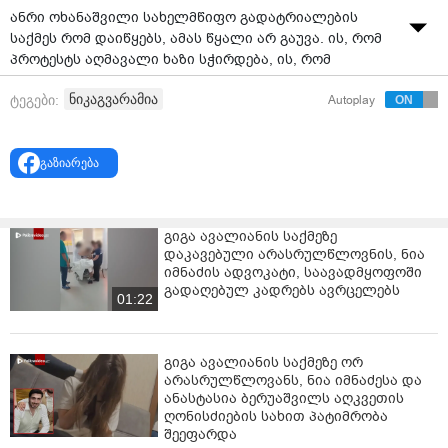
ანრი ოხანაშვილი სახელმწიფო გადატრიალების
საქმეს რომ დაიწყებს, ამას წყალი არ გაუვა. ის, რომ
პროტესტს აღმავალი ხაზი სჭირდება, ის, რომ
რუსთაველი საკმარისი არაა, ის, რომ „ქოცი“ მხოლოდ
ნიკაგვარამია
ტეგები:
Autoplay
შეძახილით არ გახმება, ეს ჩვენი, პოლიტიკოსების
თავის ტკივილი და საფიქრალია, - ამის შესახებ
„კოალიცია ცვლილებისთვის“ ერთ-ერთი ლიდერი,
გაზიარება
ნიკა გვარამია სოციალურ ქსელში წერს.
მისივე თქმით, კრიტიკა სწორია, თუმცა საუბარი იმაზე,
რომ „არაფერს არ აკეთებენ“ - არასწორი.
გიგა ავალიანის საქმეზე
დაკავებული არასრულწლოვნის, ნია
„ანრი ოხანაშვილი სახელმწიფო გადატრიალების
იმნაძის ადვოკატი, საავადმყოფოში
საქმეს რომ დაიწყებს, ამას წყალი არ გაუვა.
გადაღებულ კადრებს ავრცელებს
01:22
საინტერესო ისაა, ამისთვის ლილუაშვილის შეცვლა
რატომ გახდა საჭირო. ალბათ, მალე გავიგებთ.
ცესკომ რომ თავისი დადგენილებით კიდევ უფრო
გიგა ავალიანის საქმეზე ორ
არასრულწლოვანს, ნია იმნაძესა და
გაამარტივა გაყალბება, ამაზე ლაპარაკს რა აზრი
ანასტასია ბერუაშვილს აღკვეთის
აქვს, ადგილობრივი თვითმმართველობის არჩევნებზე
ღონისძიების სახით პატიმრობა
თუ არ გავდივართ (და არ გავდივართ)?
შეეფარდა