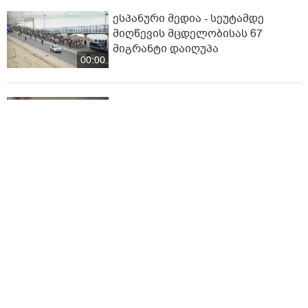
ესპანური მედია - სეუტამდე
მიღწევის მცდელობისას 67
მიგრანტი დაიღუპა
00:00
ვრცელდება ძლიერი მიწისძვრის
კადრები - დაზიანდა შენობები,
გაითიშა ელექტროენერგია,
00:34
შეფერხდა მეტროს მუშაობა,
მოქალაქეები პანიკამ მოიცვა
ინ­ტერ­ნეტ­ში დრა­მა­ტუ­ლი კად­რე­
ბი ვრცელდება, რომელიც 16
წლის ბიჭის გმირობას ასახავს
01:53
ბოლო სიახლეები