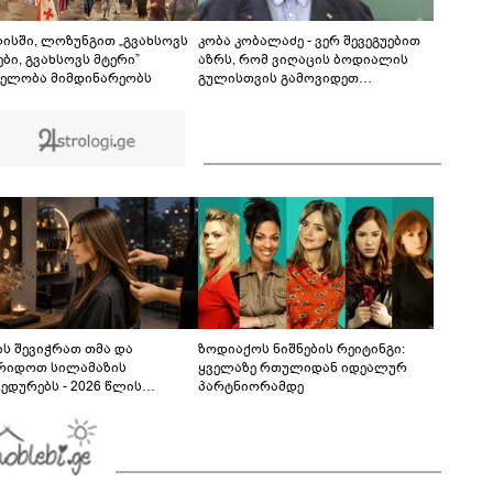
ტყვეთა გაცვლის პროცესის შესახებ გაკეთებულ
განცხადებასთან დაკავშირებით -
00:45
პროკურატურის განცხადება
ისში, ლოზუნგით „გვახსოვს
კობა კობალაძე - ვერ შევეგუებით
ბი, გვახსოვს მტერი”
აზრს, რომ ვიღაცის ბოდიალის
ელობა მიმდინარეობს
გულისთვის გამოვიდეთ
მკვლელები - აინტერესებდათ,
საბრძოლო მოქმედებების დროს
გვქონდა თუ არა შემხებლობა
გიორგი ბარამიძესთან, რომელ
პოზიციებში გამოირჩა სიჩაუქით
და თავგანწირვით
ს შევიჭრათ თმა და
ზოდიაქოს ნიშნების რეიტინგი:
რიდოთ სილამაზის
ყველაზე რთულიდან იდეალურ
ედურებს - 2026 წლის
პარტნიორამდე
სტოს ასტროლოგიური
კვლევი