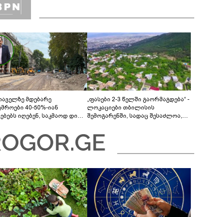
თაველზე მდებარე
„ფასები 2-3 წელში გაორმაგდება“ -
უმროები 40-50%-იან
ლოკაციები თბილისის
მებებს იღებენ, საკმაოდ დიდი
შემოგარენში, სადაც შესაძლოა,
ლისკენ წავალთ - მეგონა,
მიწები გაძვირდეს
ც მოიფიქრებდა და ბიზნესს
დებოდა“