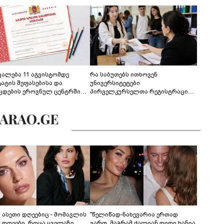
ევალება 11 აგვისტომდე
რა საბუთებს ითხოვენ
ტატის შეფასებისა და
უნივერსიტეტები
ცდების ეროვნულ ცენტრში
პირველკურსელთა რეგისტრაციის
გენა - დეტალები
დროს
ს ასეთი დღეებიც - მომავლის
"წელიწად-ნახევარია ერთად
ს დღეები, როცა ყველაზე
ვართ, მაგრამ ძალიან დიდი ხანია,