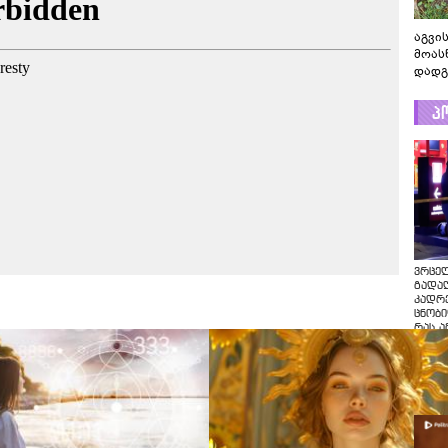
აგვის
მოას
დადგ
პ
ვრცე
გადაღ
კადრ
ცნობი
რას ა
პოლი
ვრცე
გადაღ
კადრე
ცნობი
რას ა
პოლი