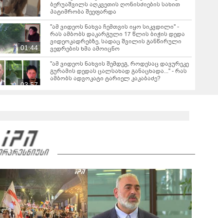
ბერუაშვილს აღკვეთის ღონისძიების სახით
პატიმრობა შეეფარდა
"ამ ვიდეოს ნახვა ჩემთვის იყო სიკვდილი" -
რას ამბობს დაკარგული 17 წლის ბიჭის დედა
ვიდეოკადრებზე, სადაც შვილის განწირული
01:44
ვედრების ხმა ამოიცნო
"ამ ვიდეოს ნახვის შემდეგ, როდესაც დავურეკე
გურამის დედას ცალსახად განაცხადა..." - რას
ამბობს ადვოკატი ტარიელ კაკაბაძე?
03:57
"- გათა***ბულო, წადი და დაწერე განცხადება
თუ დანაშაულს ჩავდივარ...- მემუქრები?" -
სოციალურ ქსელში სკანდალური კადრები
00:29
ვრცელდება
ფორმების რეალიზაცია პირველი კლასის
მოსწავლეებისთვის 1–14 სექტემბრის
პერიოდში, ხოლო მეორე და მესამე ეტაპებზე...
00:45
გიგა ავალიანის საქმეზე დაკავებული
ანასტასია ბერუაშვილის დედა მიმართვას
ავრცელებს - "რაც ეს ამბავი ჩემს ოჯახს, ჩემს
00:45
ანასტასიას გადახდა თავს, მის მერე მე მე არ
ვარ"
დაიწყო გამოძიება გიორგი ბარამიძის მიერ