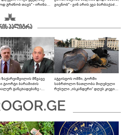
ოდ გრძნობ თავს" - ირინა
ვიცნობ" - ვინ არის ევა ბარბაქაძის
ვილის წერილი
რჩეული და როგორია მისი
სიყვარულის ამბავი
ა ზაქარეიშვილის მწვავე
აგვისტოს ომში, გორში
ხი გიორგი ბარამიძის
საბრძოლო ნათლობა მიღებული
დალურ განცხადებაზე -
რუსული „ისკანდერი“ დღეს კიევის
ლაფერი დეტალურად ვიცი...
მთავარ კოშმარად იქცა
ნში მოკლული ქართველები მე
ვასვენე... ბარამიძე კი
"