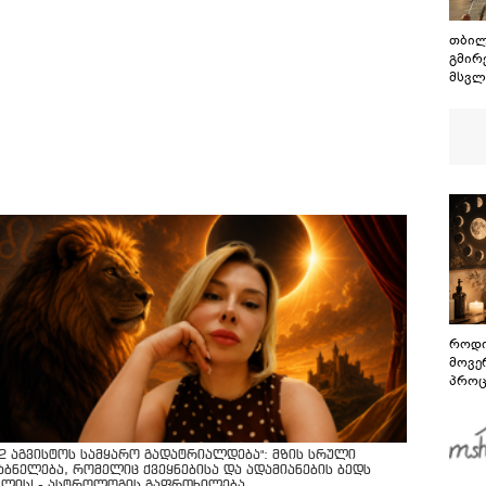
თბილ
გმირე
მსვლ
როდი
მოვე
პროც
აგვი
გზამ
12 აგვისტოს სამყარო გადატრიალდება": მზის სრული
აბნელება, რომელიც ქვეყნებისა და ადამიანების ბედს
ვლის! - ასტროლოგის გაფრთხილება