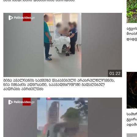
საზოგადოების დახმარება სჭირდება
აგვის
მოას
დადგ
01:22
გიგა ავალიანის საქმეზე დაკავებული არასრულწლოვნის,
ნია იმნაძის ადვოკატი, საავადმყოფოში გადაღებულ
კადრებს ავრცელებს
სამხ
გვირ
ადამ
ბუნებ
ლაბი