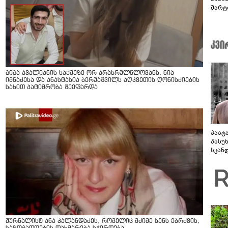
მარტ
ონაშ
გიგა ავალიანის საქმეზე ორ არასრულწლოვანს, ნია
იმნაძესა და ანასტასია ბერუაშვილს აღკვეთის ღონისძიების
სახით პატიმრობა შეეფარდა
პაატ
პასუ
სკან
"ყვე
კამა
გადმო
ტყუის
ჟურნალისტ ანა კალანდაძეს, რომელიც მძიმე სენს ებრძვის,