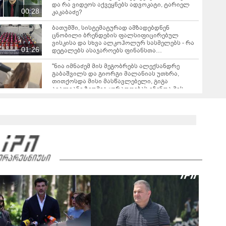
და რა ვიდეოს აქვეყნებს ადვოკატი, ტარიელ
00:28
კაკაბაძე?
ბათუმში, სისტემატურად ამზადებდნენ
ცნობილი ბრენდების ფალსიფიცირებულ
ვისკისა და სხვა ალკოჰოლურ სასმელებს - რა
01:26
დეტალებს ასაჯაროებს ფინანსთა
სამინისტროს საგამოძიებო სამსახური?
"ნია იმნაძემ მის მეგობრებს ალექსანდრე
გაბაშვილს და გიორგი მალანიას უთხრა,
თითქოსდა მისი მასწავლებელი, გიგა
ავალიანი ზედმეტ ყურადღებას იჩენდა მის
მიმართ" - რა წერია ნია იმნაძის საბრალდებო
დასკვნაში?
"თუ ჩემი შვილი ცოცხალი არაა, ჩემს
ცხოვრებას აზრი არ აქვს..." - დაკარგული
გურამ დადიანიძის დედის ემოციური მიმართვა
01:16
ნია იმნაძეს და ანასტასია ბერუაშვილს
ბრალდება წარედგინათ - რამდენ წლიანი
პატიმრობა ემუქრებათ არასრულწლოვნებს?
გიგა ავალიანის საქმეზე დაკავებული ორი
მოზარდი ბრალის ოფიციალურად წარდგენის
მოლოდინშია - რა არის ცნობილი ამ
04:01
დროისთვის საქმეში და რა მტკიცებულებებზე
საუბრობს ეკა კუპატაძე?
რა გახდა “სამგორის” მეტროში სტუდენტის