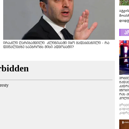
აგვის
მოას
დადგ
პ
ირაკლი ღარიბაშვილი კლინიკაში იყო გადაყვანილი - რა
დეტალებზე საუბრობს მისი ადვოკატი?
ვრცე
გადაღ
კადრ
ცნობი
რას ა
პოლი
ვრცე
გადაღ
კადრე
ცნობი
რას ა
პოლი