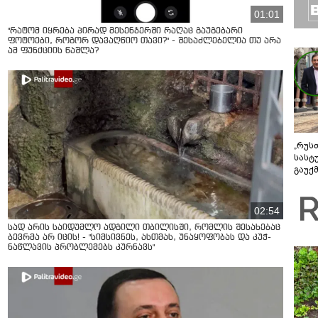
01:01
"რატომ იყრება პირად მესენჯერში რაღაც გაუგებარი
ფოტოები, როგორ დავაღწიო თავი?" - შესაძლებელია თუ არა
ამ ფუნქციის წაშლა?
„რუს
სასტ
გაუქ
ზარა
ვიღა
შეხვ
02:54
სად არის საიდუმლო ადგილი თბილისში, რომლის შესახებაც
ბევრმა არ იცის! - "სიმსივნეს, ასთმას, უნაყოფობას და კუჭ-
ნაწლავის პრობლემებს კურნავს"