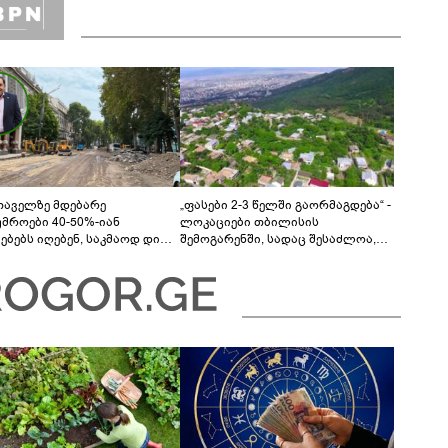
თაველზე მდებარე
„ფასები 2-3 წელში გაორმაგდება“ -
უმროები 40-50%-იან
ლოკაციები თბილისის
მებებს იღებენ, საკმაოდ დიდი
შემოგარენში, სადაც შესაძლოა,
ლისკენ წავალთ - მეგონა,
მიწები გაძვირდეს
ც მოიფიქრებდა და ბიზნესს
დებოდა“