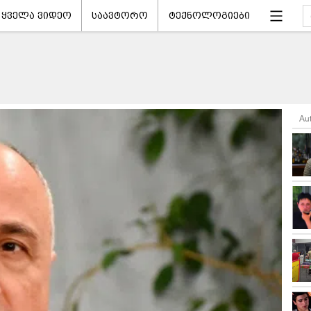
ყველა ვიდეო
საავტორო
ტექნოლოგიები
Au