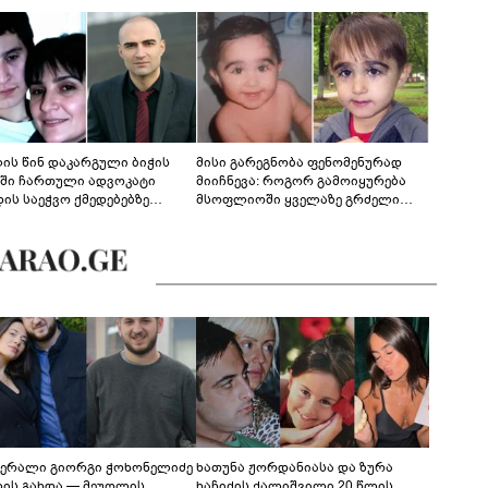
ლის წინ დაკარგული ბიჭის
მისი გარეგნობა ფენომენურად
ეში ჩართული ადვოკატი
მიიჩნევა: როგორ გამოიყურება
დის საეჭვო ქმედებებზე
მსოფლიოში ყველაზე გრძელი
რობს: "ქალბატონი უარს
წამწამების მქონე ბიჭი, რომელიც
დებს ინფორმაციის
ახლა 19 წლისაა?
დებაზე... წლობით
ინარეობდა საქმის
რცხვის ოპერაცია"
ერალი გიორგი ჭოხონელიძე
ხათუნა ჟორდანიასა და ზურა
ლის გახდა — მეუღლის
ხაჩიძის ქალიშვილი 20 წლის