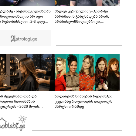
გარდაცვალების მიზეზი - ცნობილია
ექსპერტიზის პასუხი
 კალაძე - საქართველოსთან
შალვა კერესელიძე - გიორგი
მსოფლიოსთვის არ იყო
ბარამიძის განცხადება არის,
ი რეზონანსული, 2-3 დღე
არასახელმწიფოებრივი,
ძელდა და არ იყო საკმარისი,
მორალურად, პოლიტიკურად და
რუსეთისა და რუსი ხალხის
ადამიანურად არასწორი იმ
აღმდეგ აეგორებინათ ის
გმირების წინაშე, რომლებიც
ანია, რასაც დღეს ვხედავთ
აფხაზეთში იბრძოდნენ -
გამოძიება დაიწყო და დაიწყოს!
ს შევიჭრათ თმა და
ზოდიაქოს ნიშნების რეიტინგი:
რიდოთ სილამაზის
ყველაზე რთულიდან იდეალურ
ედურებს - 2026 წლის
პარტნიორამდე
სტოს ასტროლოგიური
კვლევი