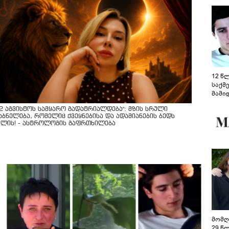
12 წ
საქმ
მამი
საუბ
12 აგვისტოს სამყარო გადატრიალდება": მზის სრული
აცხა
აბნელება, რომელიც ქვეყნებისა და ადამიანების ბედს
მოწო
ვლის! - ასტროლოგის გაფრთხილება
მიმდ
ჩაფა
მომღ
29 წ