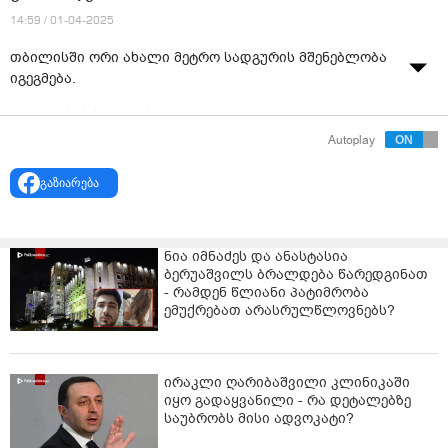
14:59 / 01-04-2025
თბილისში ორი ახალი მეტრო სადგურის მშენებლობა
იგეგმება.
„თბილისის სატრანსპორტო კომპანია“
მეტროსადგურების საპროექტო-სახარჯთაღრიცხვო
Autoplay
დოკუმენტაციის შედგენის და მშენებლობის შესყიდვის
თაობაზე ე.წ. Design-Build მეთოდით ბაზრის კვლევას
გაზიარება
ატარებს.
დოკუმენტებიდან ირკვევა, რომ ჯამში 4 სადგურის
ნია იმნაძეს და ანასტასია
დაპროექტება უნდა განხორციელდეს, აქედან
ბერუაშვილს ბრალდება წარედგინათ
გათვალისწინებულია 2 ახალი, 2 არსებული
- რამდენ წლიანი პატიმრობა
მეტროსადგურების - ვარკეთილისა და გლდანის
ემუქრებათ არასრულწლოვნებს?
მიმართულებით - პროექტირება.
ამასთან, ტექნიკური დავალების თანახმად, ერთი
მეტროსადგური დაემატება გლდანის, მეორე კი
ირაკლი ღარიბაშვილი კლინიკაში
ვარკეთილის მიმართულებით. აღსანიშნავია ისიც,
იყო გადაყვანილი - რა დეტალებზე
საუბრობს მისი ადვოკატი?
რომ მეტროს ხაზის დაგრძელების სავარაუდო ჯამური
სიგრძე 5.2 კმ იქნება, მათ შორის გლდანის