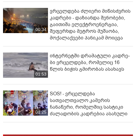
ვრცელდება ძლიერი მიწისძვრის
კადრები - დაზიანდა შენობები,
გაითიშა ელექტროენერგია,
00:34
შეფერხდა მეტროს მუშაობა,
მოქალაქეები პანიკამ მოიცვა
ინ­ტერ­ნეტ­ში დრა­მა­ტუ­ლი კად­რე­
ბი ვრცელდება, რომელიც 16
წლის ბიჭის გმირობას ასახავს
01:53
SOS! - ვრცელდება
სათვალთვალო კამერის
ჩანაწერი, რომელშიც სასტიკი
01:25
ძალადობის კადრებია ასახული