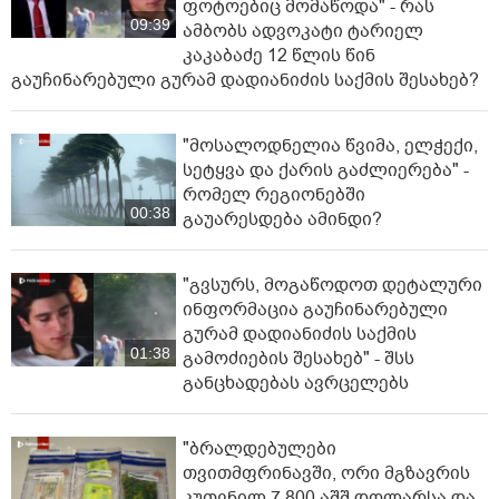
ფოტოებიც მომაწოდა" - რას
09:39
ამბობს ადვოკატი ტარიელ
კაკაბაძე 12 წლის წინ
გაუჩინარებული გურამ დადიანიძის საქმის შესახებ?
"მოსალოდნელია წვიმა, ელ­ჭე­ქი,
სე­ტყვა და ქა­რის გაძ­ლი­ე­რე­ბა" -
რომელ რეგიონებში
00:38
გაუარესდება ამინდი?
"გვსურს, მოგაწოდოთ დეტალური
ინფორმაცია გაუჩინარებული
გურამ დადიანიძის საქმის
01:38
გამოძიების შესახებ" - შსს
განცხადებას ავრცელებს
"ბრალდებულები
თვითმფრინავში, ორი მგზავრის
კუთვნილ 7 800 აშშ დოლარსა და