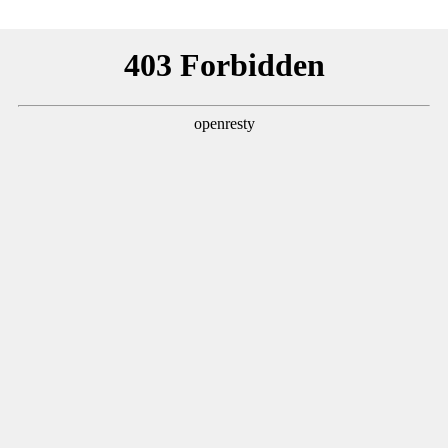
გლობალური დათბობის პირობებში, დედამიწაზე
რეკორდულად დაბალი ტემპერატურა, -84 გრადუსი
ყინვა დაფიქსირდა - რას ამბობენ მეცნიერები
SpaceX-ის რაკეტის ნაწილი, 5-სართულიანი შენობის
ზომის ობიექტი დღეს მთვარეს დაეჯახება - რა
მოხდება?