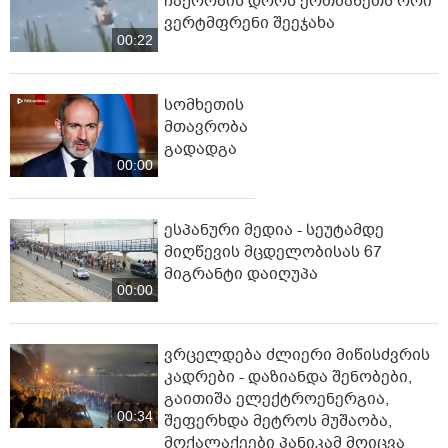
"არის ეჭვები ვინმეს ხომ არ
მფარველობენ" - დაკარგული 17
წლის ბიჭის საქმის ადვოკატი ახალ
გარემოებებზე საუბრობს
08:51
პოპულარული
ტრაგედია საბერძნეთში - ხანძრის
ჩაქრობის დროს ერთმანეთს ორი
ვერტმფრენი შეეჯახა
00:22
სომხეთის
მთავრობა
გადადგა
00:00
ესპანური მედია - სეუტამდე