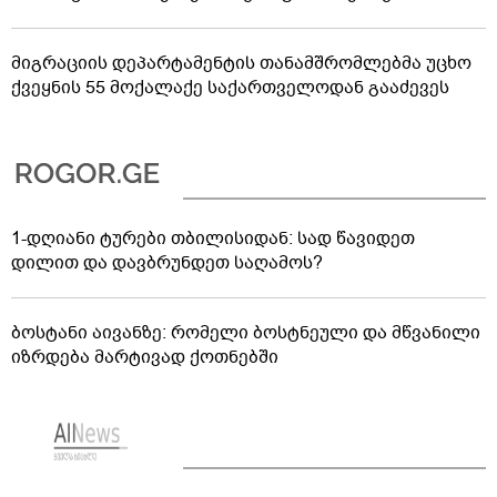
საზამთროს და ნესვის ნიმუშებში ნიტრატების
შემცველობაზე დარღვევა არ გამოვლინდა
რა პასუხი აქვთ ირაკლი კობახიძის ბრალდებებზე
ოპოზიციაში - პრემიერი რუსოფობიაზე საუბრობს
მიგრაციის დეპარტამენტის თანამშრომლებმა უცხო
ქვეყნის 55 მოქალაქე საქართველოდან გააძევეს
1-დღიანი ტურები თბილისიდან: სად წავიდეთ