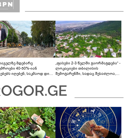
თაველზე მდებარე
„ფასები 2-3 წელში გაორმაგდება“ -
უმროები 40-50%-იან
ლოკაციები თბილისის
მებებს იღებენ, საკმაოდ დიდი
შემოგარენში, სადაც შესაძლოა,
ლისკენ წავალთ - მეგონა,
მიწები გაძვირდეს
ც მოიფიქრებდა და ბიზნესს
დებოდა“