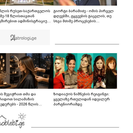
მოწყობილობის ჩანაწერში, სადაც ნია იმნაძე
მამას ესაუბრება?
05:52
 წლის რუსეთ-საქართველოს
გიორგი ბარამიძე - ომის პირველ
 მე-18 წლისთავთან
დღეებში, ტყვეების გაცვლის, თუ
ვშირებით ადმინისტრაციულ
სხვა მძიმე პროცესების
ბებზე სახელმწიფო დროშები
აღსაწერად, სხვა სიტყვის
ვა
გამოყენება აჯობებდა - არასდროს
მითქვამს, რომ ჩვენები
ხელებაწეულს ან დატყვევებულს
"ხვრეტდნენ", ეგ არასდროს
მინახავს და არც რაიმე ფაქტი
ვიცი
ს შევიჭრათ თმა და
ზოდიაქოს ნიშნების რეიტინგი:
რიდოთ სილამაზის
ყველაზე რთულიდან იდეალურ
ედურებს - 2026 წლის
პარტნიორამდე
სტოს ასტროლოგიური
კვლევი