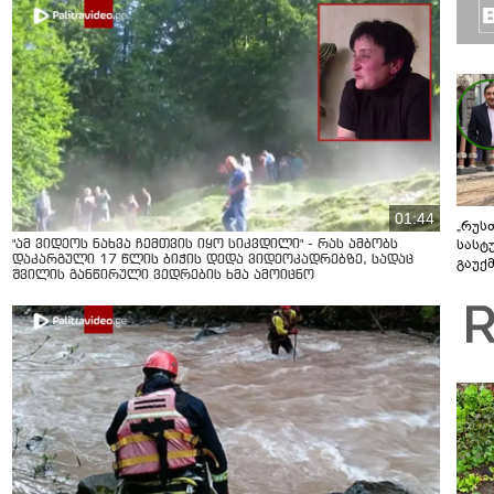
01:44
„რუს
სასტ
"ამ ვიდეოს ნახვა ჩემთვის იყო სიკვდილი" - რას ამბობს
დაკარგული 17 წლის ბიჭის დედა ვიდეოკადრებზე, სადაც
გაუქ
შვილის განწირული ვედრების ხმა ამოიცნო
ზარა
ვიღა
შეხვ