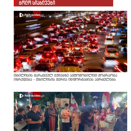
ბოლო სიახლეები
თბილისის გარკვეულ ქუჩებზე ავტომობილით მოძრაობა
იზრუდება - თბილისის მერია ინფორმაციას ავრცელებს