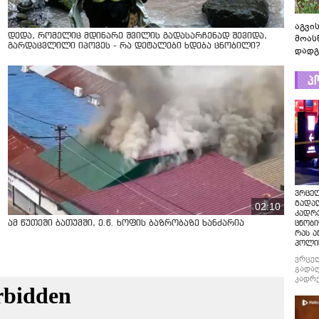
აგვის
დედა, რომელიც მდინარე შვილის გადასარჩენად შევიდა,
მოას
გარდაცვლილი იპოვეს - რა დეტალები ხდება ცნობილი?
დადგ
პ
ვრცე
გადაღ
02:10
კადრ
ამ წუთეში ბათუმში, ე.წ. ხოფის ბაზრობაზე ხანძარია
ცნობი
რას ა
პოლი
ვრცე
გადაღ
კადრე
ცნობი
რას ა
პოლი