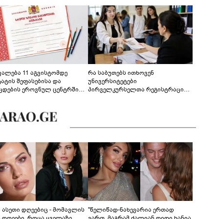
ევალება 11 აგვისტომდე
რა საბუთებს ითხოვენ
ტატის შეფასებისა და
უნივერსიტეტები
ცდების ეროვნულ ცენტრში
პირველკურსელთა რეგისტრაციის
გენა - დეტალები
დროს
ს ასეთი დღეებიც - მომავლის
"წელიწად-ნახევარია ერთად
ს დღეები, როცა ყველაზე
ვართ, მაგრამ ძალიან დიდი ხანია,