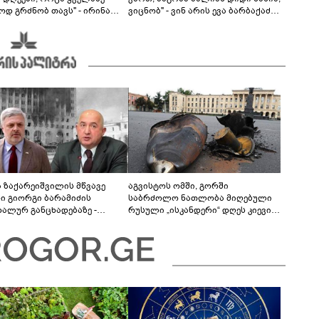
ოდ გრძნობ თავს" - ირინა
ვიცნობ" - ვინ არის ევა ბარბაქაძის
ვილის წერილი
რჩეული და როგორია მისი
სიყვარულის ამბავი
ა ზაქარეიშვილის მწვავე
აგვისტოს ომში, გორში
ხი გიორგი ბარამიძის
საბრძოლო ნათლობა მიღებული
დალურ განცხადებაზე -
რუსული „ისკანდერი“ დღეს კიევის
ლაფერი დეტალურად ვიცი...
მთავარ კოშმარად იქცა
ნში მოკლული ქართველები მე
ვასვენე... ბარამიძე კი
"