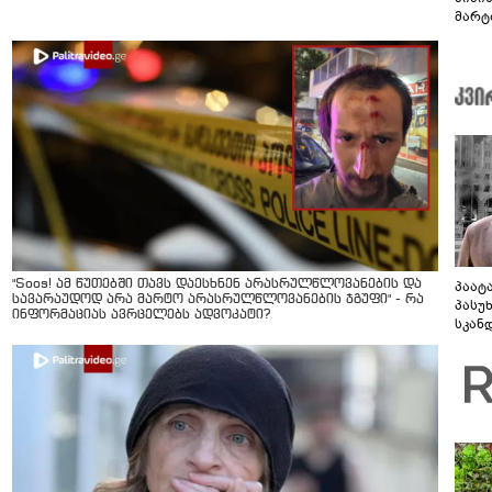
მარტ
ონაშ
"Soos! ამ წუთებში თავს დაესხნენ არასრულწლოვანების და
პაატ
სავარაუდოდ არა მარტო არასრულწლოვანების ჯგუფი" - რა
პასუ
ინფორმაციას ავრცელებს ადვოკატი?
სკან
"ყვე
კამა
გადმო
ტყუის