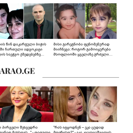
ლის წინ დაკარგული ბიჭის
მისი გარეგნობა ფენომენურად
ეში ჩართული ადვოკატი
მიიჩნევა: როგორ გამოიყურება
დის საეჭვო ქმედებებზე
მსოფლიოში ყველაზე გრძელი
რობს: "ქალბატონი უარს
წამწამების მქონე ბიჭი, რომელიც
დებს ინფორმაციის
ახლა 19 წლისაა?
დებაზე... წლობით
ინარეობდა საქმის
რცხვის ოპერაცია"
ნი პირველი შეხვედრა
"რას იტყოდნენ – ეკა ცუდად
ვნად მახსოვს..." - თათული
მღერისო?" - ეკა კვალიაშვილის