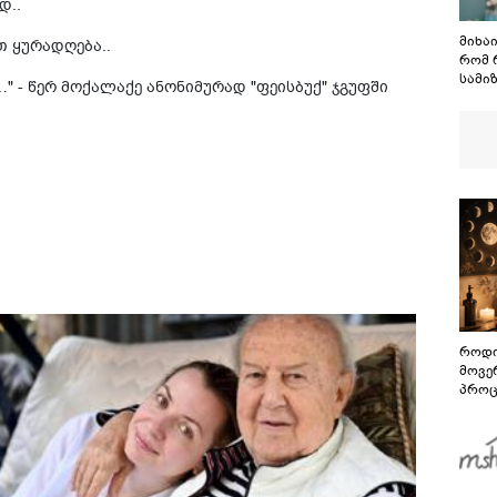
დ..
მიხა
თ ყურადღება..
რომ 
სამიზ
" - წერ მოქალაქე ანონიმურად "ფეისბუქ" ჯგუფში
ის გ
მასკ
აწარ
როდი
მოვე
პროც
აგვი
გზამ