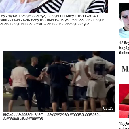
ოლს "დედოფალს" ეძახდა, ხოლო 20 წელი თავისზე 46
ლით უმცროს რუს ქალთან ცხოვრობდა - ზურაბ წერეთლის
კანასკნელი სიყვარული: რას წერს რუსული მედია
12 წ
საქმ
მამი
საუბ
აცხა
მოწო
მიმდ
ჩაფა
02:23
ჩხუბი პარკინგის გამო - ვრცელდება დაპირისპირების
კადრები ანაკლიიდან
"ჩვე
ბუნდო