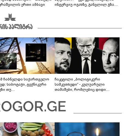
ერაშვილის ერთი ამბავი
ინტერვიუ ოჯახზე, განვლილ გზასა
და რთულ პერიოდზე
მ ჩაბნელდა საქართველო
ჩაკეტილი „პოლიტიკური
ედ: საბოტაჟი, ტექნიკური
სამკუთხედი“ - კულუარული
ეზი თუ
თამაშები, რომლებიც დიდი
როფესიონალიზმი?! -
სისხლის ფასად ჯდება
რო თვალჭრელიძის ანალიზი