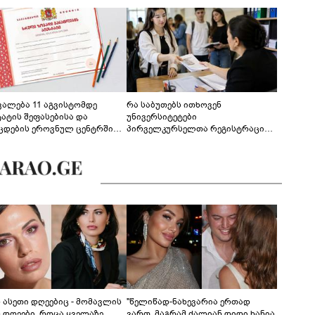
ევალება 11 აგვისტომდე
რა საბუთებს ითხოვენ
ტატის შეფასებისა და
უნივერსიტეტები
ცდების ეროვნულ ცენტრში
პირველკურსელთა რეგისტრაციის
გენა - დეტალები
დროს
ს ასეთი დღეებიც - მომავლის
"წელიწად-ნახევარია ერთად
ს დღეები, როცა ყველაზე
ვართ, მაგრამ ძალიან დიდი ხანია,