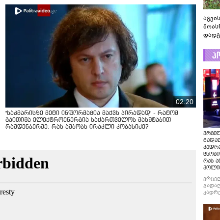
აგვის
მოას
დადგ
პ
02:20
"საკმარისზე მეტი ინფორმაცია მაქვს პირადად" - რატომ
გაითიშა ელექტროენერგია საქართველოს მასშტაბით
რამდენჯერმე: რას ამბობს ირაკლი კობახიძე?
ვრცე
გადაღ
კადრ
ცნობი
რას ა
პოლი
ვრცე
გადაღ
კადრე
ცნობი
რას ა
პოლი