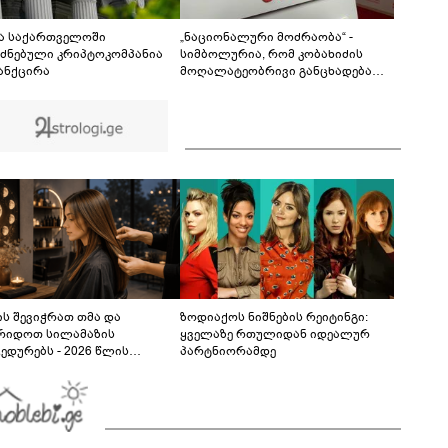
ბევრს გაინტერესებთ, როგორია იქაურობა
დღეს" - რა ვიდეო ვრცელდება სოციალურ
06:52
ქსელში?
მა საქართველოში
„ნაციონალური მოძრაობა“ -
ძნებული კრიპტოკომპანია
სიმბოლურია, რომ კობახიძის
ანქცირა
მოღალატეობრივი განცხადება
საქართველოს
თავისუფლებისთვის შეწირული
გმირების მემორიალზე გაკეთდა
ს შევიჭრათ თმა და
ზოდიაქოს ნიშნების რეიტინგი:
რიდოთ სილამაზის
ყველაზე რთულიდან იდეალურ
ედურებს - 2026 წლის
პარტნიორამდე
სტოს ასტროლოგიური
კვლევი