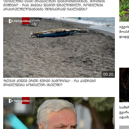
"ასფალტზე თავი მრავალჯერ დამარტყმევინეს, მირტყეს
მუშტები" - რას ჰყვება დავით დვალიშვილი, რომელზეც
არასრულწლოვანებმა ფიზიკურად იძალადეს?
აგვის
მოას
დადგ
00:20
"ზღვამ კიდევ ერთი ჭურვი გამორიყა" - რა კადრები
ვრცელდება სოციალურ ქსელში?
სამხ
გვირ
ადამ
ბუნებ
ლაბი