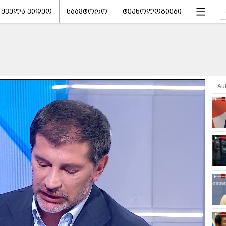
ყველა ვიდეო
საავტორო
ტექნოლოგიები
Au