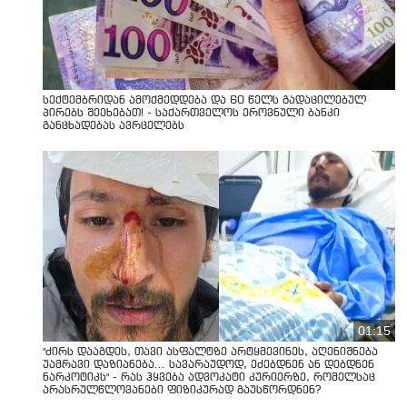
სექტემბრიდან ამოქმედდება და 60 წელს გადაცილებულ
პირებს შეეხებათ! - საქართველოს ეროვნული ბანკი
განცხადებას ავრცელებს
01:15
"ძირს დააგდეს, თავი ასფალტზე არტყმევინეს, აღენიშნება
უამრავი დაზიანება... სავარაუდოდ, ეძებდნენ ან დებდნენ
ნარკოტიკს" - რას ჰყვება ადვოკატი კურიერზე, რომელსაც
არასრულწლოვანები ფიზიკურად გაუსწორდნენ?