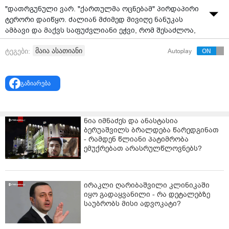
"დათრგუნული ვარ. "ქართულმა ოცნებამ" პირდაპირი
ტერორი დაიწყო. ძალიან მძიმედ მივიღე ნანუკას
ამბავი და მაქვს საფუძვლიანი ეჭვი, რომ შესაძლოა,
ჩხრეკის შემდეგ ნანუკა დააპატიმრონ და მეორე
მაია ასათიანი
ტეგები:
Autoplay
ჟურნალისტი გახდეს, ვინც გისოსებს მიღმა
აღმოჩნდება" - ამის შესახებ მაია ასათიანმა
"TV
პირველის"
ეთერში განაცხადა.
გაზიარება
ნია იმნაძეს და ანასტასია
ბერუაშვილს ბრალდება წარედგინათ
- რამდენ წლიანი პატიმრობა
ემუქრებათ არასრულწლოვნებს?
ირაკლი ღარიბაშვილი კლინიკაში
იყო გადაყვანილი - რა დეტალებზე
საუბრობს მისი ადვოკატი?