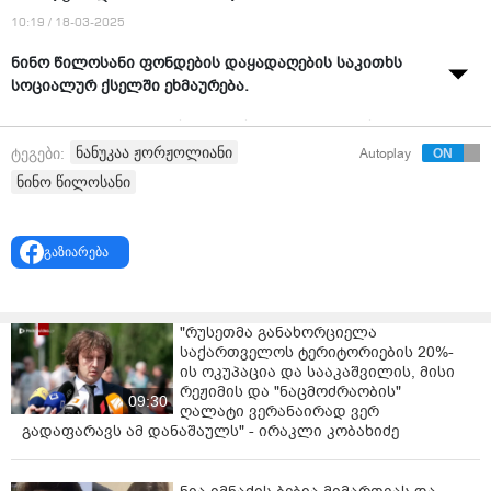
10:19 / 18-03-2025
ნინო წილოსანი ფონდების დაყადაღების საკითხს
სოციალურ ქსელში ეხმაურება.
"ნანუკა ჟორჟოლიანის იაფფასიანი ვიდეოების მიღმა,
როგორც ვხედავთ რევოლუციური პროცესების და
ნანუკაა ჟორჟოლიანი
ტეგები:
Autoplay
გადატრიალების დაფინანსება იმალებოდა.
ნინო წილოსანი
მისი ეს და სხვა დანაშაულებრივი ფონდები,
კეთილშობილური მიზნის საფარქვეშ, იმ აგრესორებს
გაზიარება
აფინანსებდნენ, რომლებმაც აქციების დროს
პარლამენტი გადაწვეს, პოლიციელები დააზიანეს,
ქვეყანაში ქაოსის ცეცხლი დაანთეს და სხვა და სხვა..
უფრო ფართოდ რომ შევხედოთ, რევოლუციას
"რუსეთმა განახორციელა
აორგანიზებდნენ
საქართველოს ტერიტორიების 20%-
ის ოკუპაცია და სააკაშვილის, მისი
რეჟიმის და "ნაცმოძრაობის"
ამ რევოლუციის ორგანიზატორებზე კი ვიტყოდი, რომ
09:30
ღალატი ვერანაირად ვერ
კლასიკური სცენარით "აგენტებად| მაღალი
გადაფარავს ამ დანაშაულს" - ირაკლი კობახიძე
ინტელექტის მქონე ადამიანებს ირჩევდნენ, თუმცა,
საქართველოს შემთხვევაში ფაქტია შეცვალეს
ტაქტიკა…" - წერს ნინო წილოსანი.