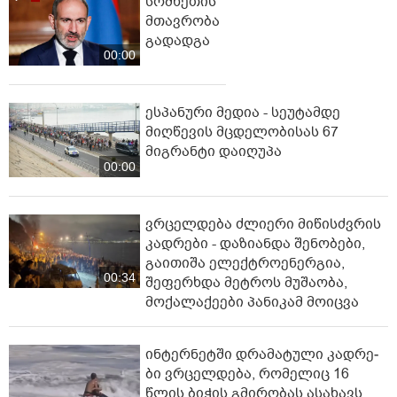
სომხეთის
მთავრობა
გადადგა
00:00
ესპანური მედია - სეუტამდე
მიღწევის მცდელობისას 67
მიგრანტი დაიღუპა
00:00
ვრცელდება ძლიერი მიწისძვრის
კადრები - დაზიანდა შენობები,
გაითიშა ელექტროენერგია,
00:34
შეფერხდა მეტროს მუშაობა,
მოქალაქეები პანიკამ მოიცვა
ინ­ტერ­ნეტ­ში დრა­მა­ტუ­ლი კად­რე­
ბი ვრცელდება, რომელიც 16
წლის ბიჭის გმირობას ასახავს