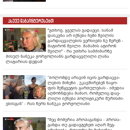
ასევე დაგაინტერესებთ
"გთხოვ, ყველას გადაეცი, სანამ
დასკვნა არ იქნება ჩემი შვილის
გარდაცვალების ვერსიებს ნუ წერენ -
მატირონ შვილი. მამამის ატირონ
შვილი" - რა უთხრა სამძიმარზე
მისულ ნანუკა ჟორჟოლიანს გარდაცვლილი ლანა
ლატარიას დედამ
“ბო­ლომ­დე არა­ვინ იცის გარ­დაც­ვა­
ლე­ბის მი­ზე­ზი , უკავ­ში­რე­ბენ ნა­ყო­
ფის შე­წყვე­ტის გარ­თუ­ლე­ბას - იმე­დია
აღ­მოჩ­ნდე­ბა მა­მაო, რო­მე­ლიც დაც­
ლი­ლი იქ­ნე­ბა პო­ლი­ტი­კუ­რი შუ­რის­ძი­
ე­ბის­გან” - რას წერს ნანუკა ჟორჟოლიანი
"მეც მო­მე­რია პრო­პა­გან­და - პრო­პა­
გან­და თუ გა­დავ­ტე­ხეთ აღარ შეგ­