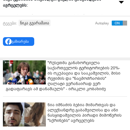
ავრცელებს:
"იმაზე სამარცხვინო, რაც პიჯაკების საქმე და მისი
შედეგია - 9 წლიანი პატიმრობა მიშა სააკაშვილს -
ნიკა გვარამაია
ტეგები:
Autoplay
"ქოცების" სასამართლოს და პროკურატურასაც კი არ
უქნია.
გაზიარება
თავისუფლება პოლიტპატიმარ სააკაშვილს!" - წერს
ნიკა გვარამია.
"რუსეთმა განახორციელა
საქართველოს ტერიტორიების 20%-
ის ოკუპაცია და სააკაშვილის, მისი
რეჟიმის და "ნაცმოძრაობის"
09:30
ღალატი ვერანაირად ვერ
გადაფარავს ამ დანაშაულს" - ირაკლი კობახიძე
ნია იმნაძის ბებია მიმართვას და
ალექსანდრე გაბაშვილისა და ანი
ნასყიდაშვილის პირადი მიმოწერის
"სქრინებს" ავრცელებს