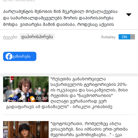
22:43 / 24-02-2025
პარლამენტის შენობის წინ შეკრებილ მოქალაქეებსა
და სამართალდამცველებს შორის დაპირისპირება
მოხდა. ვითარება მაშინ დაიძაბა, როდესაც აქციის
მონაწილეები გზის გადაკეტვას ცდილობდნენ.
დაპირისპირება
ტეგები:
Autoplay
ადგილზე შეკრებილმა დემონსტრანტებმა
სამართალდამცველებს აქციის მონაწილეების
დაკავების საშუალება არ მისცეს.
გაზიარება
ამ დროისთვის, რუსთაველის გამზირზე
საავტომობილო გზა გადაკეტილია. ადგილზე
შეკრებილებს მარშის ის მონაწილეები შეუერთდნენ,
"რუსეთმა განახორციელა
რომლებიც უკრაინის საელჩოდან და
საქართველოს ტერიტორიების 20%-
საზოგადოებრივი მაუწყებლიდან მსვლელობით
ის ოკუპაცია და სააკაშვილის, მისი
წამოვიდნენ რუსთაველის გამზირის მიმართულებით.
რეჟიმის და "ნაცმოძრაობის"
09:30
ღალატი ვერანაირად ვერ
"დიდება უკრაინას, დიდება გმირებს!", "თავისუფლება
გადაფარავს ამ დანაშაულს" - ირაკლი კობახიძე
რეჟიმის ტყვეებს" სკანდირებენ აქციის მონაწილეები.
მოქალაქეები რუსთაველის გამზირზე 89-ე დღეა
"ფოტოსურათი, რომელზეც ახლა
ვისაუბრებ, ნია იმნაძის ერთ-ერთმა
პროტესტის ნიშნად ყოველდღიურად იკრიბებიან. მათი
მეგობარმა გამომიგზავნა..." - ეკა
მთავარი მოთხოვნაა ახლი არჩევნების დანიშვნა და