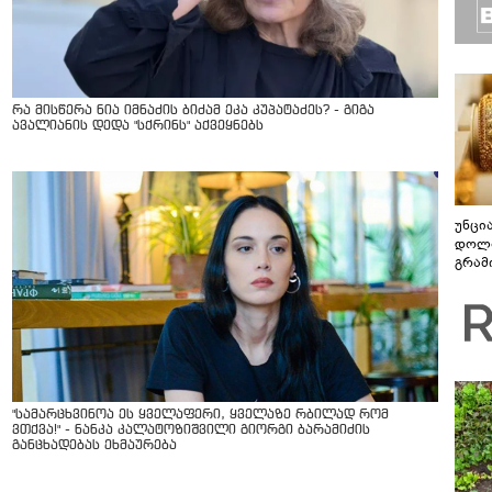
რა მისწერა ნია იმნაძის ბიძამ ეკა კუპატაძეს? - გიგა
ავალიანის დედა "სქრინს" აქვეყნებს
უნცი
დოლა
გრამ
"სა­მარ­ცხვი­ნოა ეს ყვე­ლა­ფე­რი, ყვე­ლა­ზე რბი­ლად რომ
ვთქვა!" - ნანკა კალატოზიშვილი გიორგი ბარამიძის
განცხადებას ეხმაურება