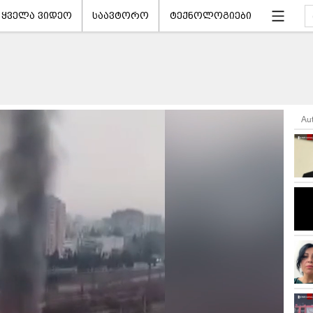
ყველა ვიდეო
საავტორო
ტექნოლოგიები
Au