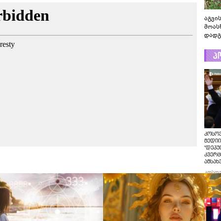
აგვის
მოას
დადგ
პ
კოსო
მედიი
"დეპუ
კვერც
ამსახ
კოსო
მედიი
"დეპუ
კვერც
ამსახ