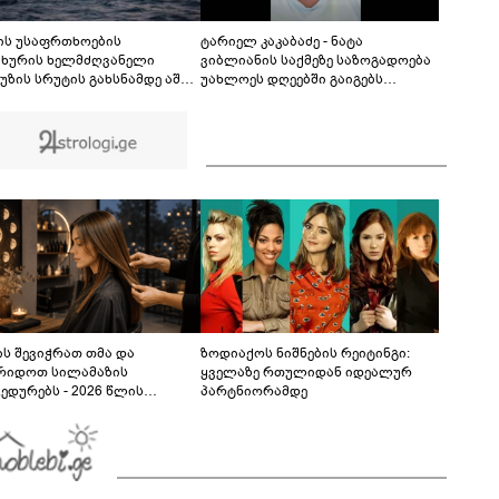
ბევრს გაინტერესებთ, როგორია იქაურობა
დღეს" - რა ვიდეო ვრცელდება სოციალურ
06:52
ქსელში?
ის უსაფრთხოების
ტარიელ კაკაბაძე - ნატა
ახურის ხელმძღვანელი
ვიბლიანის საქმეზე საზოგადოება
უზის სრუტის გახსნამდე აშშ-ს
უახლოეს დღეებში გაიგებს
ოვნებს უყენებს
სიახლეს, დაიდება პირველი
მნიშვნელოვანი შედეგი და
ოფიციალურად ცნობენ
დაზარალებულად
ს შევიჭრათ თმა და
ზოდიაქოს ნიშნების რეიტინგი:
რიდოთ სილამაზის
ყველაზე რთულიდან იდეალურ
ედურებს - 2026 წლის
პარტნიორამდე
სტოს ასტროლოგიური
კვლევი