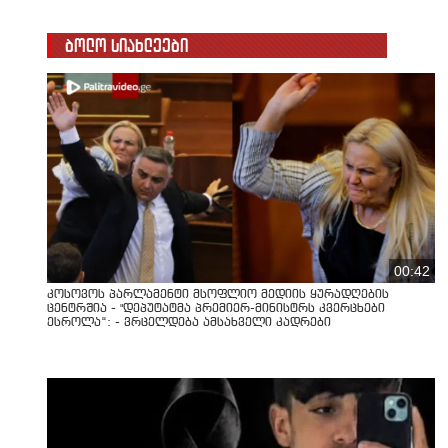
ბოლო სიახლეები
00:42
კოსოვოს პარლამენტი მსოფლიო მედიის ყურადღების
ცენტრშია - "დეპუტატმა პრემიერ-მინისტრს კვერცხები
ესროლა“: - ვრცელდება ამსახველი კადრები