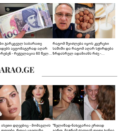
ები გარკვეულ საბარათე
რატომ შეიძლება იყოს კვერცხი
ხდებს ავტომატურად აღარ
საშიში და რატომ აღარ სჭირდება
არებენ - რეგულაცია 60 წელს
ზრდასრულ ადამიანს რძე -
ცილებულ პირებს შეეხება
ფსიქონუტრიციოლოგის
განმარტება
ს ასეთი დღეებიც - მომავლის
"წელიწად-ნახევარია ერთად
ს დღეები, როცა ყველაზე
ვართ, მაგრამ ძალიან დიდი ხანია,