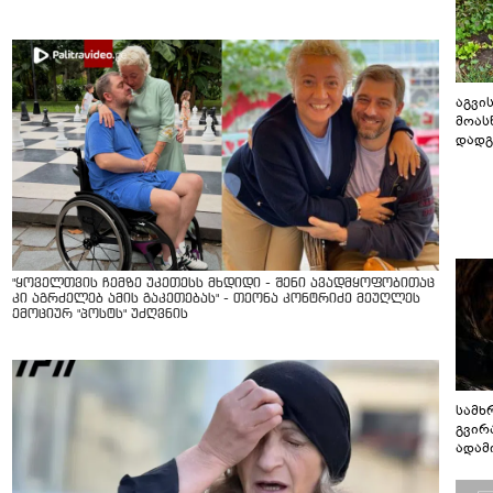
აგვის
მოას
დადგ
"ყოველთვის ჩემზე უკეთესს მხდიდი - შენი ავადმყოფობითაც
კი აგრძელებ ამის გაკეთებას" - თეონა კონტრიძე მეუღლეს
ემოციურ "პოსტს" უძღვნის
სამხ
გვირ
ადამ
ბუნებ
ლაბი