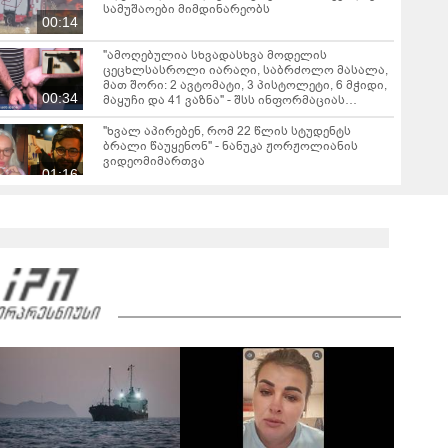
სამუშაოები მიმდინარეობს
00:14
"ამოღებულია სხვადასხვა მოდელის
ცეცხლსასროლი იარაღი, საბრძოლო მასალა,
მათ შორი: 2 ავტომატი, 3 პისტოლეტი, 6 მჭიდი,
00:34
მაყუჩი და 41 ვაზნა" - შსს ინფორმაციას
ავრცელებს
"ხვალ აპირებენ, რომ 22 წლის სტუდენტს
ბრალი წაუყენონ" - ნანუკა ჟორჟოლიანის
ვიდეომიმართვა
01:16
"ეს ის ადგილია, საიდანაც გუშინდელი ვიდეო
ვირუსულად გავრცელდა.... დანარჩენი თქვენ
განსაჯეთ, რამდენად შესაძლებელია აქ
04:19
ადამიანის გადავარდნა" - რა კადრებს
აქვეყნებს კობა ახალაძე მლეთიდან, სადაც 12
წლის წინ გურამ დადიანიძე გაუჩინარდა?
"მოსალოდნელია წვიმა, ელჭექი, სეტყვა და
ქარის გაძლიერება" - სად როგორი ამინდი
იქნება უახლოეს დღეებში?
"ასფალტზე თავი მრავალჯერ დამარტყმევინეს,
მირტყეს მუშტები" - რას ჰყვება დავით
დვალიშვილი, რომელზეც
01:55
არასრულწლოვანებმა ფიზიკურად იძალადეს?
"გიზიარებთ კადრებს აფხაზეთიდან... ვიცი,