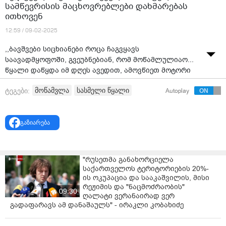
სამწევრისის მაცხოვრებლები დახმარებას
ითხოვენ
12:59 / 09-02-2025
,,ბავშვები სიცხიანები როცა ჩაგვყავს
საავადმყოფოში, გვეუბნებიან, რომ მოწამლულიაო...
წყალი დაწყდა იმ დღეს ავედით, ამოვწიეთ მოტორი
და ზედ გველი იყო შემოხვეული'' - ქარელის
მოწამვლა
სასმელი წყალი
ტეგები:
Autoplay
მუნიციპალიტეტის სოფელ სამწევრისის მოსახლეობა
აცხადებს, რომ სოფელში ბავშვები სასმელი წყლით
ხშირად იწამლებიან.
გაზიარება
წყარო: "
ქართლის ამბები
"
"რუსეთმა განახორციელა
საქართველოს ტერიტორიების 20%-
ის ოკუპაცია და სააკაშვილის, მისი
რეჟიმის და "ნაცმოძრაობის"
09:30
ღალატი ვერანაირად ვერ
გადაფარავს ამ დანაშაულს" - ირაკლი კობახიძე