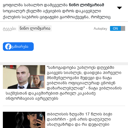
ყოფილმა სახალხო დამცველმა
ნინო ლომჯარიამ
სოციალურ ქსელში აქციების დროს დაკავებული
ქალების საუბრის ციტატები გაომოაქვეყნა, რომელიც
როგორც თავად წერს, "რადიო თავისუფლების"
ნინო ლომჯარია
ტეგები:
Autoplay
წყაროზე დაყრდნობითაა.
"18+ ციტატები პოლიციის მხრიდან დაზარალებულ
ქალთა მონათხრობიდან:
გაზიარება
- "ერთმა არაკაცმა მუშტი დამარტყა სახეში, ტუჩიდან
სისხლი წამომივიდა და ის არაადამიანი მეუბნება,
"საზოგადოება უახლოეს დღეებში
რომ მოგტ**ავ, მუ***იდანაც მასე წამოგივა სისხლიო”;
გაიგებს სიახლეს, დაიდება პირველი
მნიშვნელოვანი შედეგი და ნატა
- „რა გეგონა, აქ რომ მოდიოდი, გადარჩებოდი?
ვიბლიანს ოფიციალურად ცნობენ
პოლიციის მანქანაში წაგიყვანთ, მუხლებზე
დაზარალებულად" - ნატა ვიბლიანის
დაგაყენებთ და შენს პირში მოგცემთ, შე ბო*ო,
საქმესთან დაკავშირებით ტარიელ კაკაბაძე
შეგვიძლია შენს პირში ჩაგა*ვათ”;
ინფორმაციას ავრცელებს
- "როცა ქალმა ითხოვა, სკამზე დამჯდარი წაეყვანათ
პოლიციის სამმართველოში, პოლიციელმა, რომელიც
თბილისის ზღვაში 17 წლის ბიჭი
დაიხრჩო - ვინ არის დაღუპული
ავტომობილის უკანა სავარძელზე იჯდა, მას თავის
ახალგაზრდა და რა დეტალები
პე*ისზე მიანიშნა. სამმართველომდე ნახევარსაათიან