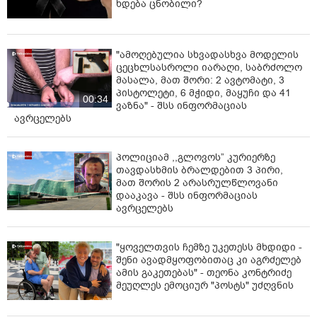
ხდება ცნობილი?
გზაზე მან ეს ჟესტი არაერთხელ გაიმეორა. „ხელით
მიმითითებდა ფეხებს შორის, მოდი, აქ დამიჯექი.
თავიდან ძალიან შემეშინდა ამ ყველაფრის
მოყოლის;"
"ამოღებულია სხვადასხვა მოდელის
ცეცხლსასროლი იარაღი, საბრძოლო
- "ვიდეოს მიღებდნენ პოლიციის თანამშრომლები,
მასალა, მათ შორი: 2 ავტომატი, 3
პისტოლეტი, 6 მჭიდი, მაყუჩი და 41
ნიღბები ეკეთათ, მეუბნებოდნენ, ვიცით შენზე, რომ
00:34
ვაზნა" - შსს ინფორმაციას
სტრიპტიზს ცეკვავ გახდილიო, არ ვიცოდი, მაგას
ავრცელებს
რატომ მეუბნებოდნენ ან რა უნდა მექნა, საშინელება
იყო, სავარაუდოდ, ჩემი განერვიულება უნდოდათ,
შანტაჟიც”;
პოლიციამ ,,გლოვოს” კურიერზე
თავდასხმის ბრალდებით 3 პირი,
-"გარდა იმისა, რაც უშუალოდ მე მითხრეს, გავიგე,
მათ შორის 2 არასრულწლოვანი
როგორ უთხრა იმავე პოლიციელმა სხვა გოგოს -
დააკავა - შსს ინფორმაციას
ავრცელებს
“სასტვენს გაგტენი *რაკში!”;
- “შეხედე რამდენი *ოზია”, “ტინდერის *ოზები დგანან“;
"ყოველთვის ჩემზე უკეთესს მხდიდი -
შენი ავადმყოფობითაც კი აგრძელებ
- „*ლეს მოწოვ? აქ 100 ლარს რომ იღებ, წამოდი და 101
ამის გაკეთებას" - თეონა კონტრიძე
ლარად მე მოგ**ნავ. ყველა დირკაში გი*მარ";
მეუღლეს ემოციურ "პოსტს" უძღვნის
-„ტ*აკში გაგიკეთებთ დუბინკას, თქვენ ევროპაში ხომ