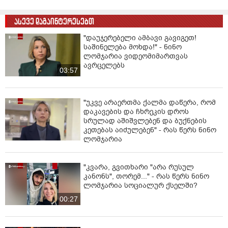
მოწონთ ტ*აკში სე*სი“;
-„მოვდივართ [გოგოები] მარშზე, რაღაცას ვჭამთ და
ასევე დაგაინტერესებთ
ერთ-ერთი მათგანი გვეუბნება, რამდენის ჩადება
"დაუჯერებელი ამბავი გავიგეთ!
შეგიძლიათ პირში ერთადო? ”...
საშინელება მოხდა!" - ნინო
ლომჯარია ვიდეომიმართვას
წყარო: "რადიო თავისუფლება"
- წერს ნინო
ავრცელებს
ლომჯარია.
03:57
"უკვე არაერთმა ქალმა დაწერა, რომ
დაკავების და ჩხრეკის დროს
სრულად აშიშვლებენ და ბუქნების
კეთებას აიძულებენ" - რას წერს ნინო
ლომჯარია
"კვარა, გვითხარი "არა რუსულ
კანონს", თორემ..." - რას წერს ნინო
ლომჯარია სოციალურ ქსელში?
00:27