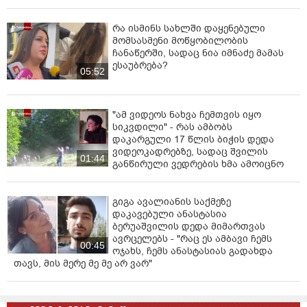
გვაქვს ამაზე საუბარი. პოლიტპატიმრების
გათავისუფლება, ახალი არჩევნები, როგორც
რა ისმინს სახლში დაყენებული
კრიზისიდან გამოსავალი. დარწმუნებული ვარ,
მომსასმენი მოწყობილობის
დღეიდან გაცილებით ეფექტური, შედეგზე
ჩანაწერში, სადაც ნია იმნაძე მამას
ორიენტირებული იქნება აშშ-დან ნაბიჯები. რაც
ესაუბრება?
მთავარია, ძნელი ბედი ელით დემოკრატიის და აშშ-ის
05:52
მტრებს, მათ შორის ივანიშვილს და „ქართულ
ოცნებას“. წინ გამარჯვებისკენ. სრული მხარდაჭერა
"ამ ვიდეოს ნახვა ჩემთვის იყო
გვექნება და დარწმუნებული ვარ, შედეგზეც გავალთ.
სიკვდილი" - რას ამბობს
ძალა ერთობაშია“,-განაცხადა ვაშაძემ.
დაკარგული 17 წლის ბიჭის დედა
ვიდეოკადრებზე, სადაც შვილის
01:44
განწირული ვედრების ხმა ამოიცნო
გიგა ავალიანის საქმეზე
დაკავებული ანასტასია
ბერუაშვილის დედა მიმართვას
ავრცელებს - "რაც ეს ამბავი ჩემს
00:45
ოჯახს, ჩემს ანასტასიას გადახდა
თავს, მის მერე მე მე არ ვარ"