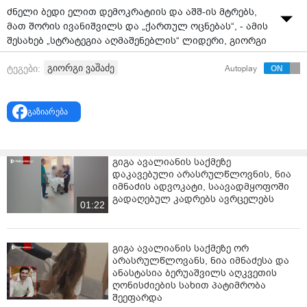
ძნელი ბედი ელით დემოკრატიის და აშშ-ის მტრებს,
მათ შორის ივანიშვილს და „ქართულ ოცნებას“, - ამის
შესახებ „სტრატეგია აღმაშენებლის“ ლიდერი, გიორგი
ვაშაძე ვიდეომიმართვაში აცხადებს. ვაშაძე აშშ-დან
გიორგი ვაშაძე
ტეგები:
Autoplay
ვიდეომიმართვას ავრცელებს და აღნიშნავს, რომ აშშ-
ის პრეზიდენტის, დონალდ ტრამპის ინაუგურაციაზე
„რესპუბლიკელების“ მოწვევით იმყოფებოდა.
გაზიარება
გიორგი ვაშაძე დარწმუნებულია, რომ დღეიდან
გაცილებით ეფექტური და შედეგზე ორიენტირებული
იქნება აშშ-დან ნაბიჯები.
გიგა ავალიანის საქმეზე
დაკავებული არასრულწლოვნის, ნია
„სალამი აშშ-დან, ვაშინგტონიდან. ვიმყოფები
იმნაძის ადვოკატი, საავადმყოფოში
დონალდ ტრამპის ინაუგურაციაზე
გადაღებულ კადრებს ავრცელებს
01:22
„რესპუბლიკელების“ მოწვევით. მსოფლიოში ბევრი
რამ შეიცვლება, აშშ-ს პოლიტიკა გახდება უფრო
შედეგზე ორიენტირებული. ჩვენ აქ იმისთვის ვართ,
გიგა ავალიანის საქმეზე ორ
რომ საქართველო განხილვების პირველ განრიგში
არასრულწლოვანს, ნია იმნაძესა და
იყოს. სწორედ ჩვენი პროტესტის ერთიანობის გამო,
ანასტასია ბერუაშვილს აღკვეთის
ძალიან დიდი მხარდაჭერა გვექნება საქართველოში,
ღონისძიების სახით პატიმრობა
ამაში დარწმუნებული ვარ, აბსოლუტურად ყველგან
შეეფარდა