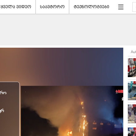
ყველა ვიდეო
საავტორო
ტექნოლოგიები
Au