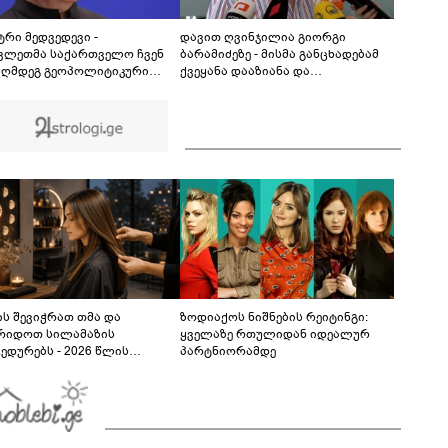
დაზიანდა შენობები, გაითიშა
ელექტროენერგია, შეფერხდა მეტროს მუშაობა,
00:34
მოქალაქეები პანიკამ მოიცვა
ტრი მედვედევი -
დავით ღვინჯილია გიორგი
ვლეთმა საქართველო ჩვენ
ბარამიძეზე - მისმა განცხადებამ
აღმდეგ გეოპოლიტიკური
ქვეყანა დააზიანა და
ლის უგუნურ იარაღად
მებრძოლებსა და ვეტერანებს
იყენა იმ მომენტში, როდესაც
შეურაცხყოფა მიაყენა
ისთვის ხელსაყრელი იყო
ს შევიჭრათ თმა და
ზოდიაქოს ნიშნების რეიტინგი:
რიდოთ სილამაზის
ყველაზე რთულიდან იდეალურ
ედურებს - 2026 წლის
პარტნიორამდე
სტოს ასტროლოგიური
კვლევი