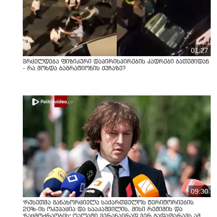
01:27
ვრცელდება ფიზიკური დაპირისპირების კადრები ბათუმიდან
- რა მოხდა ბაგრატიონის ქუჩაზე?
09:30
"რუსეთმა განახორციელა საქართველოს ტერიტორიების
20%-ის ოკუპაცია და სააკაშვილის, მისი რეჟიმის და
"ნაცმოძრაობის" ღალატი ვერანაირად ვერ გადაფარავს ამ