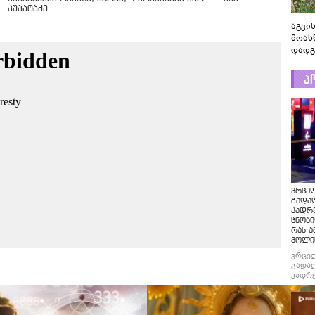
კუპატაძე
აგვის
მოას
დადგ
პ
ვრცე
გადაღ
კადრ
ცნობი
რას ა
პოლი
ვრცე
გადაღ
კადრე
ცნობი
რას ა
პოლი