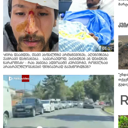
მარტ
ონაშ
01:15
"ძირს დააგდეს, თავი ასფალტზე არტყმევინეს, აღენიშნება
უამრავი დაზიანება... სავარაუდოდ, ეძებდნენ ან დებდნენ
ნარკოტიკს" - რას ჰყვება ადვოკატი კურიერზე, რომელსაც
არასრულწლოვანები ფიზიკურად გაუსწორდნენ?
"უნდ
თქვე
გუდა
უნდა