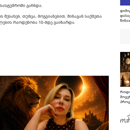
სასტუმროში გაჩნდა.
დიმი
დასა
ესახებ, თუმცა, მოგვიანებით, შინაგან საქმეთა
წინა
ლების რაოდენობა 10-მდე გაიზარდა.
ბრძო
გამო
ეს მ
როდი
მოვე
პროც
აგვი
გზამ