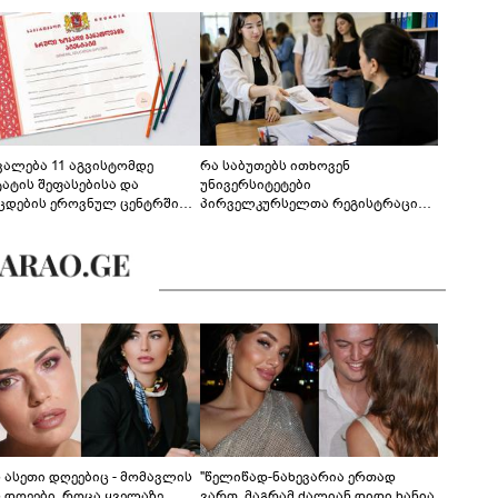
ევალება 11 აგვისტომდე
რა საბუთებს ითხოვენ
ტატის შეფასებისა და
უნივერსიტეტები
ცდების ეროვნულ ცენტრში
პირველკურსელთა რეგისტრაციის
გენა - დეტალები
დროს
ს ასეთი დღეებიც - მომავლის
"წელიწად-ნახევარია ერთად
ს დღეები, როცა ყველაზე
ვართ, მაგრამ ძალიან დიდი ხანია,