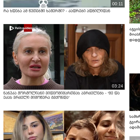
00:11
რა ხდება ამ წუთებში ხაშურში? - კადრები ადგილიდან
აგვის
მოას
დადგ
03:24
ნანუკა ჟორჟოლიანი ვიდეომიმართვას ავრცელებს - "მე და
ეკას ვრცელი მიმოწერა გვქონდა"
სამხ
გვირ
ადამ
ბუნებ
ლაბი