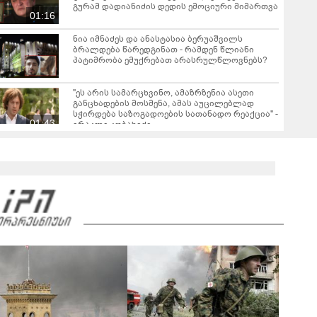
გურამ დადიანიძის დედის ემოციური მიმართვა
01:16
ნია იმნაძეს და ანასტასია ბერუაშვილს
ბრალდება წარედგინათ - რამდენ წლიანი
პატიმრობა ემუქრებათ არასრულწლოვნებს?
"ეს არის სამარცხვინო, ამაზრზენია ასეთი
განცხადების მოსმენა, ამას აუცილებლად
სჭირდება საზოგადოების სათანადო რეაქცია" -
01:43
ირაკლი კობახიძე
ვრცელდება კადრები რუსთაველიდან, სადაც
სატვირთო გადაბრუნდა - მანქანაში
მცირეწლოვანიც იმყოფებოდა
01:19
ნანუკა ჟორჟოლიანი ვიდეომიმართვას
ავრცელებს - "ამას იურიდიული ფაკულტეტის 1-
ელი კურსის სტუდენტიც იკითხავს"
04:26
საგარეჯოში, არასრულწლოვანმა ჩამოტვირთა
ფოტოსურათები, დაამონტაჟა, მიანიჭა
პორნოგრაფიული იერსახე და
00:20
შეურაცხმყოფელ ტექსტებთან ერთად
გაავრცელა - შსს ბრალდებულის დაკავების
კადრებს აქვეყნებს
ნიკა მელიას სასამართლოს უპატივცემლობის