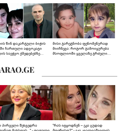
ლის წინ დაკარგული ბიჭის
მისი გარეგნობა ფენომენურად
ეში ჩართული ადვოკატი
მიიჩნევა: როგორ გამოიყურება
დის საეჭვო ქმედებებზე
მსოფლიოში ყველაზე გრძელი
რობს: "ქალბატონი უარს
წამწამების მქონე ბიჭი, რომელიც
დებს ინფორმაციის
ახლა 19 წლისაა?
დებაზე... წლობით
ინარეობდა საქმის
რცხვის ოპერაცია"
ნი პირველი შეხვედრა
"რას იტყოდნენ – ეკა ცუდად
ვნად მახსოვს..." - თათული
მღერისო?" - ეკა კვალიაშვილის