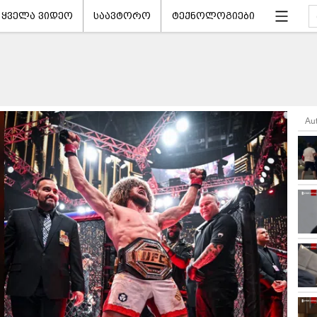
ყველა ვიდეო
საავტორო
ტექნოლოგიები
Au