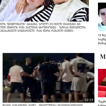
ოლს "დედოფალს" ეძახდა, ხოლო 20 წელი თავისზე 46
ლით უმცროს რუს ქალთან ცხოვრობდა - ზურაბ წერეთლის
კანასკნელი სიყვარული: რას წერს რუსული მედია
12 წ
საქმ
მამი
საუბ
აცხა
მოწო
მიმდ
ჩაფა
02:23
"ჩვე
ბუნდო
ჩხუბი პარკინგის გამო - ვრცელდება დაპირისპირების