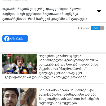
15:36 / 13-01-2025
დუბაიში ჩხუბის ვიდეოზე, დააკვირდით ჩვილი
ბავშვის თავს გვერდით მაგიდასთან. ბეწვზეა
გადარჩენილი, რომ ზარქუამ კისერში არ გადატეხა
მაგიდით, - წერს ნიკა გვარამია.
Autoplay
მო­ქა­ლა­ქე ლაშა გა­ბი­ტაშ­ვი­ლი სო­ცი­ა­ლურ ქსელ­ში აქ­
ვეყ­ნებს ვი­დეოკად­რებს, სა­დაც ჩანს ფი­ზი­კუ­რი და­პი­
გაზიარება
რის­პი­რე­ბა მასა და "ქარ­თუ­ლი ოც­ნე­ბის" დე­პუ­ტა­ტებს,
ვიქ­ტორ სა­ნი­კი­ძე­სა და ირაკ­ლი ზარ­ქუ­ას შო­რის.
"რუსეთმა განახორციელა
საქართველოს ტერიტორიების 20%-
ის ოკუპაცია და სააკაშვილის, მისი
რეჟიმის და "ნაცმოძრაობის"
09:30
ღალატი ვერანაირად ვერ
გადაფარავს ამ დანაშაულს" - ირაკლი კობახიძე
ნია იმნაძის ბებია მიმართვას და
ალექსანდრე გაბაშვილისა და ანი
ნასყიდაშვილის პირადი მიმოწერის
"სქრინებს" ავრცელებს