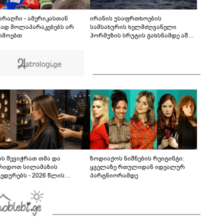
მირტყეს მუშტები" - რას ჰყვება დავით
დვალიშვილი, რომელზეც
01:55
არასრულწლოვანებმა ფიზიკურად იძალადეს?
არაღჩი - ამერიკასთან
ირანის უსაფრთხოების
მად მოლაპარაკებებს არ
სამსახურის ხელმძღვანელი
რმოებთ
ჰორმუზის სრუტის გახსნამდე აშშ-ს
მოთხოვნებს უყენებს
ს შევიჭრათ თმა და
ზოდიაქოს ნიშნების რეიტინგი:
რიდოთ სილამაზის
ყველაზე რთულიდან იდეალურ
ედურებს - 2026 წლის
პარტნიორამდე
სტოს ასტროლოგიური
კვლევი