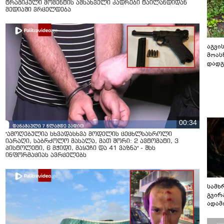
ტრაგიკული მომენტის ამსახველი კადრები ტაილანდიდან
მედიაში ვრცელდება
აგვის
მოას
დადგ
00:34
"ამოღებულია სხვადასხვა მოდელის ცეცხლსასროლი
იარაღი, საბრძოლო მასალა, მათ შორი: 2 ავტომატი, 3
პისტოლეტი, 6 მჭიდი, მაყუჩი და 41 ვაზნა" - შსს
ინფორმაციას ავრცელებს
სამხ
გვირ
ადამ
ბუნებ
ლაბი