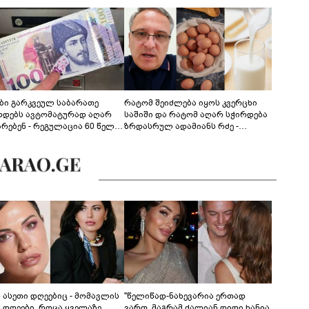
ები გარკვეულ საბარათე
რატომ შეიძლება იყოს კვერცხი
ხდებს ავტომატურად აღარ
საშიში და რატომ აღარ სჭირდება
არებენ - რეგულაცია 60 წელს
ზრდასრულ ადამიანს რძე -
ცილებულ პირებს შეეხება
ფსიქონუტრიციოლოგის
განმარტება
ს ასეთი დღეებიც - მომავლის
"წელიწად-ნახევარია ერთად
ს დღეები, როცა ყველაზე
ვართ, მაგრამ ძალიან დიდი ხანია,