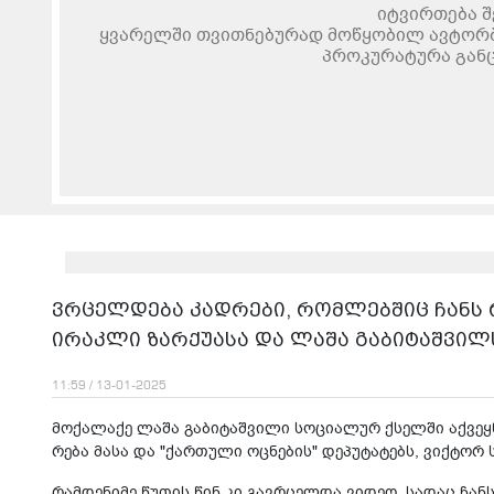
იტვირთება შ
ყვარელში თვითნებურად მოწყობილ ავტორ
პროკურატურა გან
ვრცელდება კადრები, რომლებშიც ჩანს
ირაკლი ზარქუასა და ლაშა გაბიტაშვილ
11:59 / 13-01-2025
მო­ქა­ლა­ქე ლაშა გა­ბი­ტაშ­ვი­ლი სო­ცი­ა­ლურ ქსელ­ში აქ­ვეყ
რე­ბა მასა და "ქარ­თუ­ლი ოც­ნე­ბის" დე­პუ­ტა­ტებს, ვიქ­ტორ ს
რამდენიმე წუთის წინ კი გავრცელდა ვიდეო, სადაც ჩან