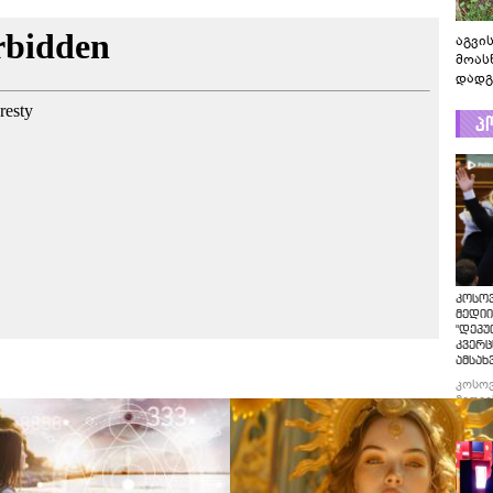
აგვის
მოას
დადგ
პ
კოსო
მედიი
"დეპუ
კვერც
ამსახ
კოსო
მედიი
"დეპუ
კვერც
ამსახ