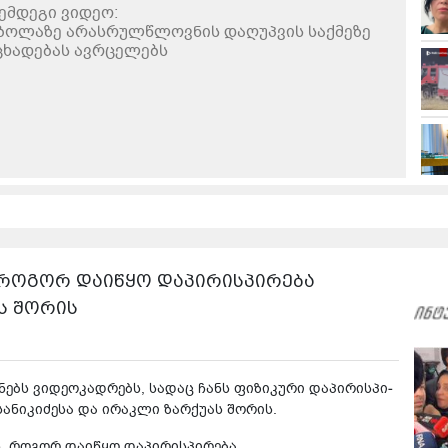
ემდეგი ვიდეო:
ბოლაზე არასრულწლოვნის დაღუპვის საქმეზე
ცხადებას ავრცელებს
 როგორ დაიწყო დაპირისპირება
ს შორის
­ნებს ვი­დეოკად­რებს, სა­დაც ჩანს ფი­ზი­კუ­რი და­პი­რის­პი­
ა­ნი­კი­ძე­სა და ირაკ­ლი ზარ­ქუ­ას შო­რის.
ს, როგორ დაიწყო დაპირისპირება.