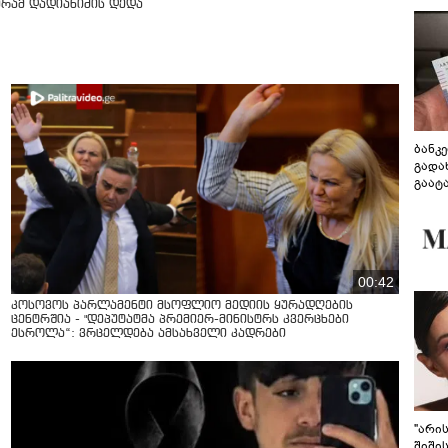
ურამ დადიანიძის დედა
ბანკ
გადა
გაატ
გადა
00:42
კოსოვოს პარლამენტი მსოფლიო მედიის ყურადღების
ცენტრშია - "დეპუტატმა პრემიერ-მინისტრს კვერცხები
ესროლა“: ვრცელდება ამსახველი კადრები
"არი
შიში