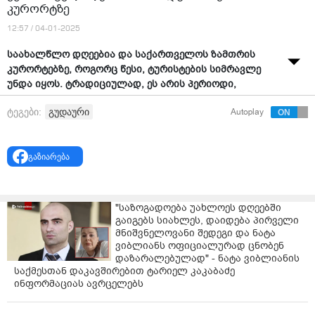
კურორტზე
12:57 / 04-01-2025
საახალწლო დღეებია და საქართველოს ზამთრის
კურორტებზე, როგორც წესი, ტურისტების სიმრავლე
უნდა იყოს. ტრადიციულად, ეს არის პერიოდი,
როდესაც სასტუმროებში ან საოჯახო ტიპის
გუდაური
ტეგები:
Autoplay
დაწესებულებებში ადგილის პოვნა ჭირს ან თადარიგი
უნდა დაიჭიროთ და სასურველი თარიღი თვეებით
ადრე დაჯავშნოთ.
გაზიარება
თუმცა, წლევანდელი ზამთარი გამონაკლისია.
გუდაური ტურისტების სიმცირეს განიცდის და ამას
აღნიშნავენ თითქმის ყველა ადგილობრივი
"საზოგადოება უახლოეს დღეებში
სასტუმროში.
გაიგებს სიახლეს, დაიდება პირველი
მნიშვნელოვანი შედეგი და ნატა
როგორც
"ბიზნესპრესნიუსთან"
სასტუმრო "გუდაური
ვიბლიანს ოფიციალურად ცნობენ
ჰათ"-ის წარმომადგენელმა განაცხადა, 5-დან
დაზარალებულად" - ნატა ვიბლიანის
გუდაური იცლება, გაუქმებულია ჯავშნების 80%, ხოლო
საქმესთან დაკავშირებით ტარიელ კაკაბაძე
ევროპელი ტურისტები, რომლებზეც ჯავშნების დიდი
ინფორმაციას ავრცელებს
ნაწილი მოდიოდა, აცხადებენ, რომ მიზეზი ქვეყნის
ევროპული კურსის ცვლილებაა.